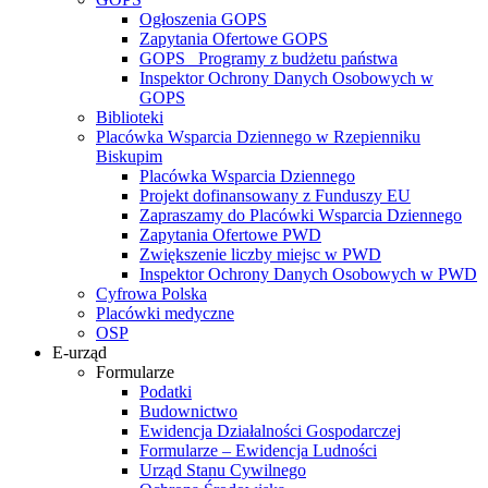
Ogłoszenia GOPS
Zapytania Ofertowe GOPS
GOPS_ Programy z budżetu państwa
Inspektor Ochrony Danych Osobowych w
GOPS
Biblioteki
Placówka Wsparcia Dziennego w Rzepienniku
Biskupim
Placówka Wsparcia Dziennego
Projekt dofinansowany z Funduszy EU
Zapraszamy do Placówki Wsparcia Dziennego
Zapytania Ofertowe PWD
Zwiększenie liczby miejsc w PWD
Inspektor Ochrony Danych Osobowych w PWD
Cyfrowa Polska
Placówki medyczne
OSP
E-urząd
Formularze
Podatki
Budownictwo
Ewidencja Działalności Gospodarczej
Formularze – Ewidencja Ludności
Urząd Stanu Cywilnego