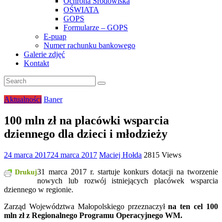
Ochrona Środowiska
OŚWIATA
GOPS
Formularze – GOPS
E-puap
Numer rachunku bankowego
Galerie zdjęć
Kontakt
Aktualności
Baner
100 mln zł na placówki wsparcia
dziennego dla dzieci i młodzieży
24 marca 2017
24 marca 2017
Maciej Hołda
2815 Views
31 marca 2017 r. startuje konkurs dotacji na tworzenie
Drukuj
nowych lub rozwój istniejących placówek wsparcia
dziennego w regionie.
Zarząd Województwa Małopolskiego przeznaczył
na ten cel 100
mln zł z Regionalnego Programu Operacyjnego WM.