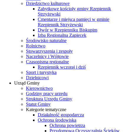
Dziedzictwo kulturowe
Zabytkowe kościoły gminy Rzepiennik
Strzyżewski
Cmentarze i miejsca pamięci w gminie
Rzepiennik Strzyżewski
Dwór w Rzepienniku Biskupim
Izba Regionalna Zapiecek
Środowisko naturalne
Rolnictwo
Stowarzyszenia i zespoły
Naczelnicy i Wójtowie
Czasopisma regionalne
Rzepiennik wczoraj i dziś
Sport i turystyka
Dzielnicowi
Urząd Gminy
Kierownictwo
Godziny pracy urzędu
Struktura Urzędu Gminy
Statut Gminy
Kategorie tematyczne
Działalność gospodarcza
Ochrona środowiska
Ochrona powietrza
Przydomowa Oczyszczalnia Ścieków