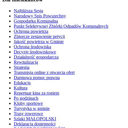
Najbliższa Sesja
Narodowy Spis Powszechny
Gospodarka Komunalna
Punkt Selektywnej Zbiórki Odpadów Komunalnych
Ochrona powietrza
Zbiorcze zestawienie petycji
Jakość powietrza w Gminie
Ochrona środowiska
Decyzje środowiskowe
Działalność gospodarcza
Rewitalizacja
Strategia
Transmisja online z otwarcia ofert
Darmowa pomoc prawna
Edukacja
Kultura
Repertuar kina za rogiem
Po godzinach
Kluby sportowe
Turystyka w gminie
Trasy rowerowe
Szlaki MAŁOPOLSKI
Deklaracja dostępności