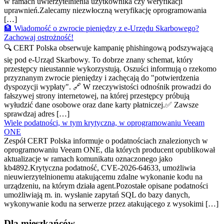
w ramach uwierzytelnienia użytkownika czy weryfikacji
uprawnień.Zalecamy niezwłoczną weryfikację oprogramowania
[…]
🏦 Wiadomość o zwrocie pieniędzy z e-Urzędu Skarbowego?
Zachowaj ostrożność!
🔍 CERT Polska obserwuje kampanię phishingową podszywającą
się pod e-Urząd Skarbowy. To dobrze znany schemat, który
przestępcy nieustannie wykorzystują. Oszuści informują o rzekomo
przyznanym zwrocie pieniędzy i zachęcają do "potwierdzenia
dyspozycji wypłaty". 🔗 W rzeczywistości odnośnik prowadzi do
fałszywej strony internetowej, na której przestępcy próbują
wyłudzić dane osobowe oraz dane karty płatniczej.✅ Zawsze
sprawdzaj adres […]
Wiele podatności, w tym krytyczna, w oprogramowaniu Veeam
ONE
Zespół CERT Polska informuje o podatnościach znalezionych w
oprogramowaniu Veeam ONE, dla których producent opublikował
aktualizacje w ramach komunikatu oznaczonego jako
kb4892.Krytyczna podatność, CVE-2026-64633, umożliwia
nieuwierzytelnionemu atakującemu zdalne wykonanie kodu na
urządzeniu, na którym działa agent.Pozostałe opisane podatności
umożliwiają m. in. wysłanie zapytań SQL do bazy danych,
wykonywanie kodu na serwerze przez atakującego z wysokimi […]
Dla mieszkańców