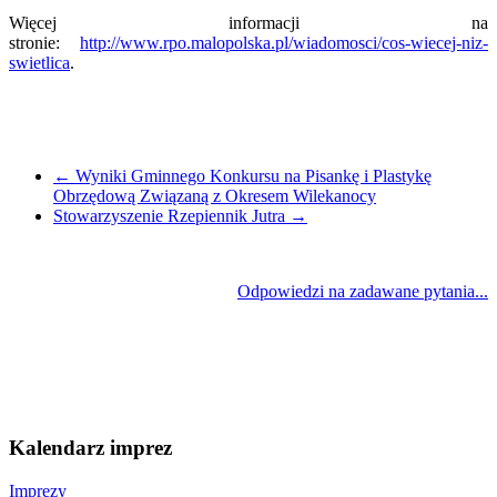
Więcej informacji na
stronie:
http://www.rpo.malopolska.pl/wiadomosci/cos-wiecej-niz-
swietlica
.
←
Wyniki Gminnego Konkursu na Pisankę i Plastykę
Obrzędową Związaną z Okresem Wilekanocy
Stowarzyszenie Rzepiennik Jutra
→
Odpowiedzi na zadawane pytania...
Kalendarz imprez
Imprezy