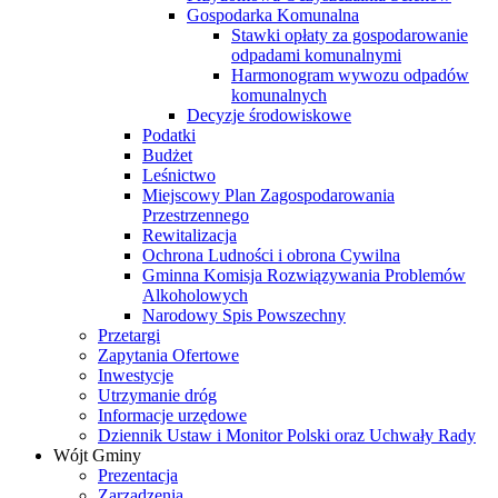
Gospodarka Komunalna
Stawki opłaty za gospodarowanie
odpadami komunalnymi
Harmonogram wywozu odpadów
komunalnych
Decyzje środowiskowe
Podatki
Budżet
Leśnictwo
Miejscowy Plan Zagospodarowania
Przestrzennego
Rewitalizacja
Ochrona Ludności i obrona Cywilna
Gminna Komisja Rozwiązywania Problemów
Alkoholowych
Narodowy Spis Powszechny
Przetargi
Zapytania Ofertowe
Inwestycje
Utrzymanie dróg
Informacje urzędowe
Dziennik Ustaw i Monitor Polski oraz Uchwały Rady
Wójt Gminy
Prezentacja
Zarządzenia