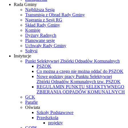
Rada Gminy
Najbliższa Sesja
Transmisja z Obrad Rady Gminy
Nagrania z Sesji RG
Skład Rady Gminy
Komisje
Dyżury Radnych
Planowane sesje
Uchwały Rady Gminy
Sołtysi
Instytucje
Punkt Selektywnej Zbiórki Odpadów Komunalnych
PSZOK
Co można a czego nie można oddać do PSZOK
Nowe godziny pracy Punktu Selektywnej
Zbiórki Odpadów Komunalnych tzw. PSZOK
REGULAMIN PUNKTU SELEKTYWNEGO
ZBIERANIA ODPADÓW KOMUNALNYCH
GCK
Parafie
Oświata
Szkoły Podstawowe
Przedszkola
projekty
GOPS