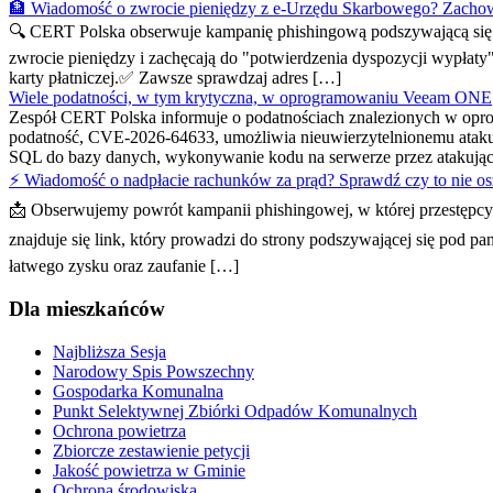
🏦 Wiadomość o zwrocie pieniędzy z e-Urzędu Skarbowego? Zachow
🔍 CERT Polska obserwuje kampanię phishingową podszywającą się p
zwrocie pieniędzy i zachęcają do "potwierdzenia dyspozycji wypłaty
karty płatniczej.✅ Zawsze sprawdzaj adres […]
Wiele podatności, w tym krytyczna, w oprogramowaniu Veeam ONE
Zespół CERT Polska informuje o podatnościach znalezionych w opr
podatność, CVE-2026-64633, umożliwia nieuwierzytelnionemu atakują
SQL do bazy danych, wykonywanie kodu na serwerze przez atakują
⚡ Wiadomość o nadpłacie rachunków za prąd? Sprawdź czy to nie os
📩 Obserwujemy powrót kampanii phishingowej, w której przestępcy
znajduje się link, który prowadzi do strony podszywającej się pod 
łatwego zysku oraz zaufanie […]
Dla mieszkańców
Najbliższa Sesja
Narodowy Spis Powszechny
Gospodarka Komunalna
Punkt Selektywnej Zbiórki Odpadów Komunalnych
Ochrona powietrza
Zbiorcze zestawienie petycji
Jakość powietrza w Gminie
Ochrona środowiska