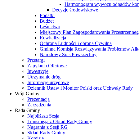
Harmonogram wywozu odpadów kom
Decyzje środowiskowe
Podatki
Budżet
Leśnictwo
Miejscowy Plan Zagospodarowania Przestrzenneg
Rewitalizacja
Ochrona Ludności i obrona Cywilna
Gminna Komisja Rozwiązywania Problemów Al
Narodowy Spis Powszechny
Przetargi
Zapytania Ofertowe
Inwestycje
Utrzymanie dróg
Informacje urzędowe
Dziennik Ustaw i Monitor Polski oraz Uchwały Rady
Wójt Gminy
Prezentacja
Zarządzenia
Rada Gminy
Najbliższa Sesja
Transmisja z Obrad Rady Gminy
Nagrania z Sesji RG
Skład Rady Gminy
Komisje