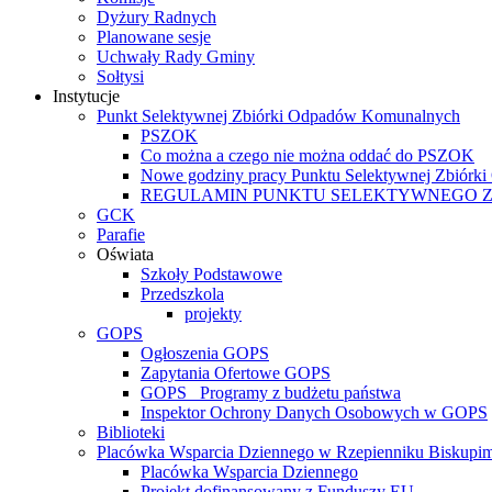
Dyżury Radnych
Planowane sesje
Uchwały Rady Gminy
Sołtysi
Instytucje
Punkt Selektywnej Zbiórki Odpadów Komunalnych
PSZOK
Co można a czego nie można oddać do PSZOK
Nowe godziny pracy Punktu Selektywnej Zbiór
REGULAMIN PUNKTU SELEKTYWNEGO 
GCK
Parafie
Oświata
Szkoły Podstawowe
Przedszkola
projekty
GOPS
Ogłoszenia GOPS
Zapytania Ofertowe GOPS
GOPS_ Programy z budżetu państwa
Inspektor Ochrony Danych Osobowych w GOPS
Biblioteki
Placówka Wsparcia Dziennego w Rzepienniku Biskupi
Placówka Wsparcia Dziennego
Projekt dofinansowany z Funduszy EU