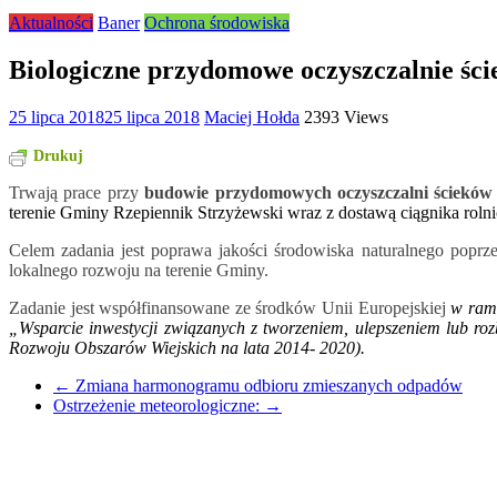
Aktualności
Baner
Ochrona środowiska
Biologiczne przydomowe oczyszczalnie śc
25 lipca 2018
25 lipca 2018
Maciej Hołda
2393 Views
Drukuj
Trwają prace przy
budowie przydomowych oczyszczalni ścieków
terenie Gminy Rzepiennik Strzyżewski wraz z dostawą ciągnika roln
Celem zadania jest poprawa jakości środowiska naturalnego pop
lokalnego rozwoju na terenie Gminy.
Zadanie jest współfinansowane ze środków Unii Europejskiej
w ram
„Wsparcie inwestycji związanych z tworzeniem, ulepszeniem lub ro
Rozwoju Obszarów Wiejskich na lata 2014- 2020).
←
Zmiana harmonogramu odbioru zmieszanych odpadów
Ostrzeżenie meteorologiczne:
→