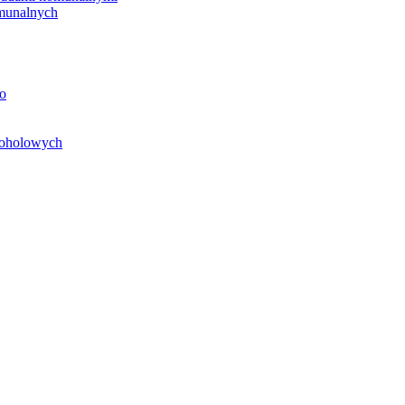
unalnych
o
koholowych