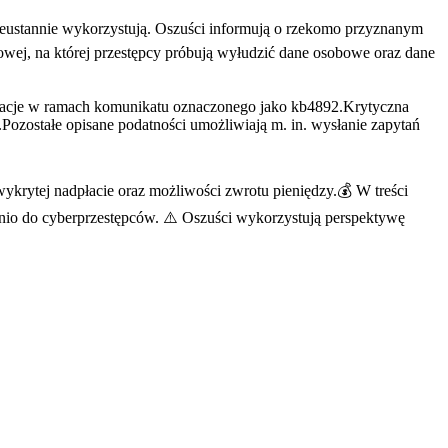
eustannie wykorzystują. Oszuści informują o rzekomo przyznanym
towej, na której przestępcy próbują wyłudzić dane osobowe oraz dane
zacje w ramach komunikatu oznaczonego jako kb4892.Krytyczna
ozostałe opisane podatności umożliwiają m. in. wysłanie zapytań
krytej nadpłacie oraz możliwości zwrotu pieniędzy.💰 W treści
ednio do cyberprzestępców. ⚠️ Oszuści wykorzystują perspektywę