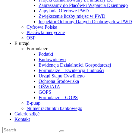
Zapraszamy do Placówki Wsparcia Dziennego
Zapytania Ofertowe PWD
Zwiększenie liczby miejsc w PWD
Inspektor Ochrony Danych Osobowych w PWD
Cyfrowa Polska
Placówki medyczne
OSP
E-urząd
Formularze
Podatki
Budownictwo
Ewidencja Działalności Gospodarczej
Formularze – Ewidencja Ludności
Urząd Stanu Cywilnego
Ochrona Środowiska
OŚWIATA
GOPS
Formularze – GOPS
E-puap
Numer rachunku bankowego
Galerie zdjęć
Kontakt