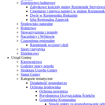
Dziedzictwo kulturowe
Zabytkowe kościoły gminy Rzepiennik Strzyżews
Cmentarze i miejsca pamięci w gminie Rzepiennik
Dwór w Rzepienniku Biskupim
Izba Regionalna Zapiecek
Środowisko naturalne
Rolnictwo
Stowarzyszenia i zespoły
Naczelnicy i Wójtowie
Czasopisma regionalne
Rzepiennik wczoraj i dziś
Sport i turystyka
Dzielnicowi
Urząd Gminy
Kierownictwo
Godziny pracy urzędu
Struktura Urzędu Gminy
Statut Gminy
Kategorie tematyczne
Działalność gospodarcza
Ochrona środowiska
Ochrona powietrza
Przydomowa Oczyszczalnia Ścieków
Gospodarka Komunalna
Stawki opłaty za gospodarowanie o