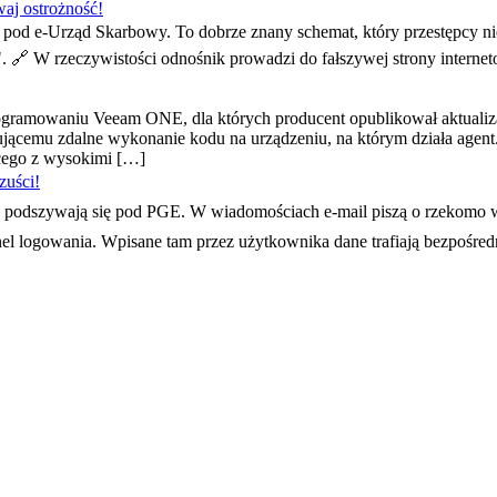
aj ostrożność!
od e-Urząd Skarbowy. To dobrze znany schemat, który przestępcy ni
". 🔗 W rzeczywistości odnośnik prowadzi do fałszywej strony interne
ogramowaniu Veeam ONE, dla których producent opublikował aktuali
cemu zdalne wykonanie kodu na urządzeniu, na którym działa agent.P
cego z wysokimi […]
zuści!
 podszywają się pod PGE. W wiadomościach e-mail piszą o rzekomo wy
panel logowania. Wpisane tam przez użytkownika dane trafiają bezpośr