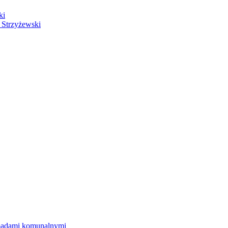
ki
 Strzyżewski
dpadami komunalnymi