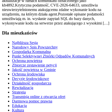
aktualizacje w ramach komunikatu oznaczonego jako
kb4892.Krytyczna podatność, CVE-2026-64633, umożliwia
nieuwierzytelnionemu atakującemu zdalne wykonanie kodu na
urządzeniu, na którym działa agent.Pozostałe opisane podatności
umożliwiają m. in. wysłanie zapytań SQL do bazy danych,
wykonywanie kodu na serwerze przez atakującego z wysokimi […]
Dla mieszkańców
Najbliższa Sesja
Narodowy Spis Powszechny
Gospodarka Komunalna
Punkt Selektywnej Zbiórki Odpadów Komunalnych
Ochrona powietrza
Zbiorcze zestawienie petycji
Jakość powietrza w Gminie
Ochrona środowiska
Decyzje środowiskowe
Działalność gospodarcza
Rewitalizacja
Strategia
Transmisja online z otwarcia ofert
Darmowa pomoc prawna
Edukacja
Kultura