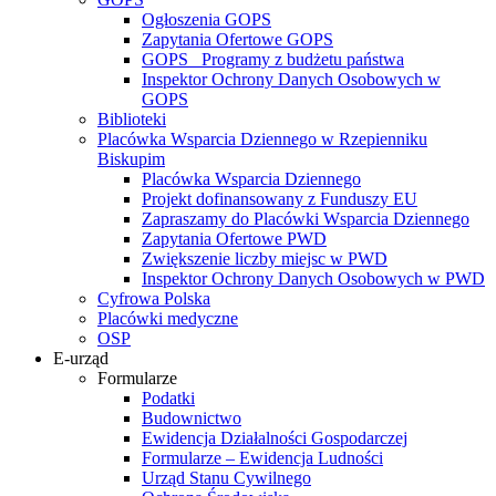
Ogłoszenia GOPS
Zapytania Ofertowe GOPS
GOPS_ Programy z budżetu państwa
Inspektor Ochrony Danych Osobowych w
GOPS
Biblioteki
Placówka Wsparcia Dziennego w Rzepienniku
Biskupim
Placówka Wsparcia Dziennego
Projekt dofinansowany z Funduszy EU
Zapraszamy do Placówki Wsparcia Dziennego
Zapytania Ofertowe PWD
Zwiększenie liczby miejsc w PWD
Inspektor Ochrony Danych Osobowych w PWD
Cyfrowa Polska
Placówki medyczne
OSP
E-urząd
Formularze
Podatki
Budownictwo
Ewidencja Działalności Gospodarczej
Formularze – Ewidencja Ludności
Urząd Stanu Cywilnego