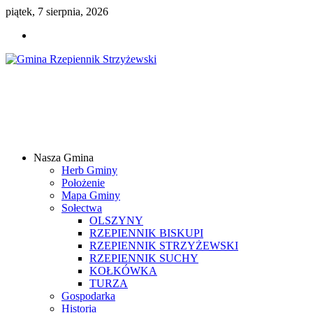
piątek, 7 sierpnia, 2026
Gmina
Rzepiennik
Strzyżewski
Nasza Gmina
Samorządowy
Herb Gminy
Portal
Położenie
Internetowy
Mapa Gminy
Sołectwa
OLSZYNY
RZEPIENNIK BISKUPI
RZEPIENNIK STRZYŻEWSKI
RZEPIENNIK SUCHY
KOŁKÓWKA
TURZA
Gospodarka
Historia