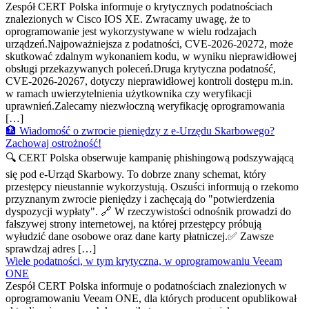
Zespół CERT Polska informuje o krytycznych podatnościach
znalezionych w Cisco IOS XE. Zwracamy uwagę, że to
oprogramowanie jest wykorzystywane w wielu rodzajach
urządzeń.Najpoważniejsza z podatności, CVE-2026-20272, może
skutkować zdalnym wykonaniem kodu, w wyniku nieprawidłowej
obsługi przekazywanych poleceń.Druga krytyczna podatność,
CVE-2026-20267, dotyczy nieprawidłowej kontroli dostępu m.in.
w ramach uwierzytelnienia użytkownika czy weryfikacji
uprawnień.Zalecamy niezwłoczną weryfikację oprogramowania
[…]
🏦 Wiadomość o zwrocie pieniędzy z e-Urzędu Skarbowego?
Zachowaj ostrożność!
🔍 CERT Polska obserwuje kampanię phishingową podszywającą
się pod e-Urząd Skarbowy. To dobrze znany schemat, który
przestępcy nieustannie wykorzystują. Oszuści informują o rzekomo
przyznanym zwrocie pieniędzy i zachęcają do "potwierdzenia
dyspozycji wypłaty". 🔗 W rzeczywistości odnośnik prowadzi do
fałszywej strony internetowej, na której przestępcy próbują
wyłudzić dane osobowe oraz dane karty płatniczej.✅ Zawsze
sprawdzaj adres […]
Wiele podatności, w tym krytyczna, w oprogramowaniu Veeam
ONE
Zespół CERT Polska informuje o podatnościach znalezionych w
oprogramowaniu Veeam ONE, dla których producent opublikował