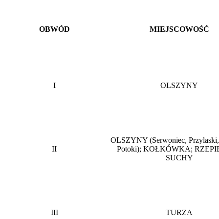
OBWÓD
MIEJSCOWOŚĆ
I
OLSZYNY
OLSZYNY (Serwoniec, Przylaski,
II
Potoki); KOŁKÓWKA; RZEP
SUCHY
III
TURZA