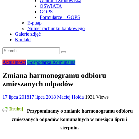
Ochrona Środowiska
OŚWIATA
GOPS
Formularze – GOPS
E-puap
Numer rachunku bankowego
Galerie zdjęć
Kontakt
Aktualności
Gospodarka Komunalna
Zmiana harmonogramu odbioru
zmieszanych odpadów
17 lipca 2018
17 lipca 2018
Maciej Hołda
1931 Views
Drukuj
Przypominamy o zmianie harmonogramu odbioru
zmieszanych odpadów komunalnych w miesiącu lipcu i
sierpniu.