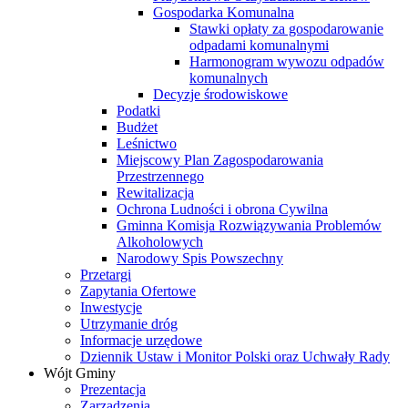
Gospodarka Komunalna
Stawki opłaty za gospodarowanie
odpadami komunalnymi
Harmonogram wywozu odpadów
komunalnych
Decyzje środowiskowe
Podatki
Budżet
Leśnictwo
Miejscowy Plan Zagospodarowania
Przestrzennego
Rewitalizacja
Ochrona Ludności i obrona Cywilna
Gminna Komisja Rozwiązywania Problemów
Alkoholowych
Narodowy Spis Powszechny
Przetargi
Zapytania Ofertowe
Inwestycje
Utrzymanie dróg
Informacje urzędowe
Dziennik Ustaw i Monitor Polski oraz Uchwały Rady
Wójt Gminy
Prezentacja
Zarządzenia