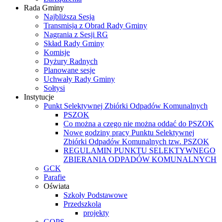
Rada Gminy
Najbliższa Sesja
Transmisja z Obrad Rady Gminy
Nagrania z Sesji RG
Skład Rady Gminy
Komisje
Dyżury Radnych
Planowane sesje
Uchwały Rady Gminy
Sołtysi
Instytucje
Punkt Selektywnej Zbiórki Odpadów Komunalnych
PSZOK
Co można a czego nie można oddać do PSZOK
Nowe godziny pracy Punktu Selektywnej
Zbiórki Odpadów Komunalnych tzw. PSZOK
REGULAMIN PUNKTU SELEKTYWNEGO
ZBIERANIA ODPADÓW KOMUNALNYCH
GCK
Parafie
Oświata
Szkoły Podstawowe
Przedszkola
projekty
GOPS