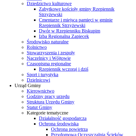
Dziedzictwo kulturowe
Zabytkowe kościoły gminy Rzepiennik
Strzyżewski
Cmentarze i miejsca pamięci w gminie
Rzepiennik Strzyżewski
Dwór w Rzepienniku Biskupim
Izba Regionalna Zapiecek
Środowisko naturalne
Rolnictwo
Stowarzyszenia i zespoły
Naczelnicy i Wójtowie
Czasopisma regionalne
Rzepiennik wczoraj i dziś
Sport i turystyka
Dzielnicowi
Urząd Gminy
Kierownictwo
Godziny pracy urzędu
Struktura Urzędu Gminy
Statut Gminy
Kategorie tematyczne
Działalność gospodarcza
Ochrona środowiska
Ochrona powietrza
Przydomowa Oczyszczalnia Ścieków