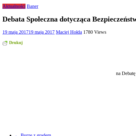
Aktualności
Baner
Debata Społeczna dotycząca Bezpieczeńst
19 maja 2017
19 maja 2017
Maciej Hołda
1780 Views
Drukuj
na Debatę
←
Burze z gradem