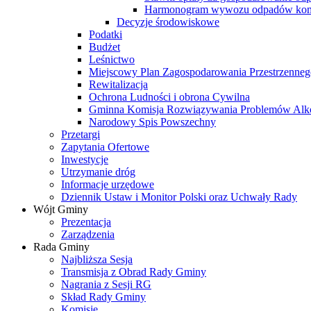
Harmonogram wywozu odpadów kom
Decyzje środowiskowe
Podatki
Budżet
Leśnictwo
Miejscowy Plan Zagospodarowania Przestrzenneg
Rewitalizacja
Ochrona Ludności i obrona Cywilna
Gminna Komisja Rozwiązywania Problemów Al
Narodowy Spis Powszechny
Przetargi
Zapytania Ofertowe
Inwestycje
Utrzymanie dróg
Informacje urzędowe
Dziennik Ustaw i Monitor Polski oraz Uchwały Rady
Wójt Gminy
Prezentacja
Zarządzenia
Rada Gminy
Najbliższa Sesja
Transmisja z Obrad Rady Gminy
Nagrania z Sesji RG
Skład Rady Gminy
Komisje