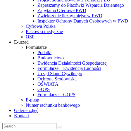
Zapraszamy do Placówki Wsparcia Dziennego
Zapytania Ofertowe PWD
Zwiększenie liczby miejsc w PWD
Inspektor Ochrony Danych Osobowych w PWD
Cyfrowa Polska
Placówki medyczne
OSP
E-urząd
Formularze
Podatki
Budownictwo
Ewidencja Działalności Gospodarczej
Formularze – Ewidencja Ludności
Urząd Stanu Cywilnego
Ochrona Środowiska
OŚWIATA
GOPS
Formularze – GOPS
E-puap
Numer rachunku bankowego
Galerie zdjęć
Kontakt