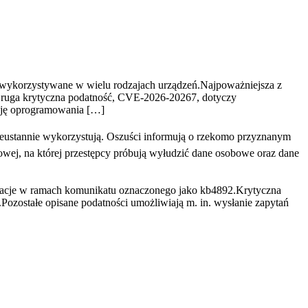
 wykorzystywane w wielu rodzajach urządzeń.Najpoważniejsza z
ruga krytyczna podatność, CVE-2026-20267, dotyczy
ację oprogramowania […]
eustannie wykorzystują. Oszuści informują o rzekomo przyznanym
towej, na której przestępcy próbują wyłudzić dane osobowe oraz dane
zacje w ramach komunikatu oznaczonego jako kb4892.Krytyczna
ozostałe opisane podatności umożliwiają m. in. wysłanie zapytań