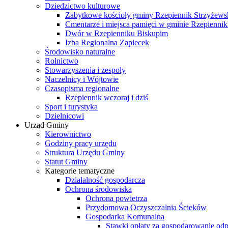
Dziedzictwo kulturowe
Zabytkowe kościoły gminy Rzepiennik Strzyżews
Cmentarze i miejsca pamięci w gminie Rzepiennik
Dwór w Rzepienniku Biskupim
Izba Regionalna Zapiecek
Środowisko naturalne
Rolnictwo
Stowarzyszenia i zespoły
Naczelnicy i Wójtowie
Czasopisma regionalne
Rzepiennik wczoraj i dziś
Sport i turystyka
Dzielnicowi
Urząd Gminy
Kierownictwo
Godziny pracy urzędu
Struktura Urzędu Gminy
Statut Gminy
Kategorie tematyczne
Działalność gospodarcza
Ochrona środowiska
Ochrona powietrza
Przydomowa Oczyszczalnia Ścieków
Gospodarka Komunalna
Stawki opłaty za gospodarowanie o