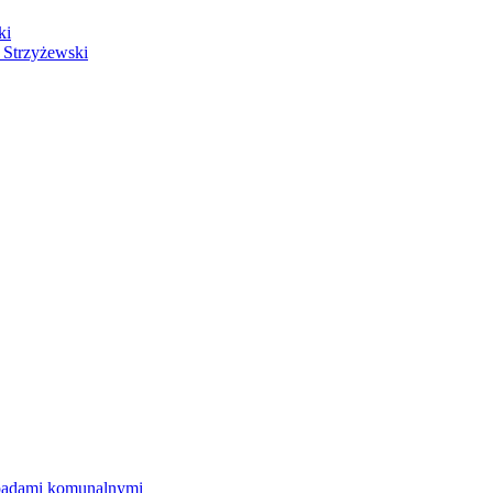
ki
 Strzyżewski
dpadami komunalnymi