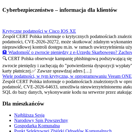
Cyberbezpieczeństwo – informacja dla klientów
Krytyczne podatności w Cisco IOS XE
Zespół CERT Polska informuje o krytycznych podatnościach znalez
podatności, CVE-2026-20272, może skutkować zdalnym wykonaniem
nieprawidłowej kontroli dostępu m.in. w ramach uwierzytelnienia 
🏦 Wiadomość o zwrocie pieniędzy z e-Urzędu Skarbowego? Zachow
🔍 CERT Polska obserwuje kampanię phishingową podszywającą się p
zwrocie pieniędzy i zachęcają do "potwierdzenia dyspozycji wypłaty
karty płatniczej.✅ Zawsze sprawdzaj adres […]
Wiele podatności, w tym krytyczna, w oprogramowaniu Veeam ONE
Zespół CERT Polska informuje o podatnościach znalezionych w opr
podatność, CVE-2026-64633, umożliwia nieuwierzytelnionemu atakują
SQL do bazy danych, wykonywanie kodu na serwerze przez atakują
Dla mieszkańców
Najbliższa Sesja
Narodowy Spis Powszechny
Gospodarka Komunalna
Punkt Selektywnej Zbiórki Odpadów Komunalnych