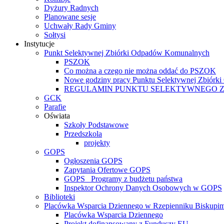
Dyżury Radnych
Planowane sesje
Uchwały Rady Gminy
Sołtysi
Instytucje
Punkt Selektywnej Zbiórki Odpadów Komunalnych
PSZOK
Co można a czego nie można oddać do PSZOK
Nowe godziny pracy Punktu Selektywnej Zbiór
REGULAMIN PUNKTU SELEKTYWNEGO 
GCK
Parafie
Oświata
Szkoły Podstawowe
Przedszkola
projekty
GOPS
Ogłoszenia GOPS
Zapytania Ofertowe GOPS
GOPS_ Programy z budżetu państwa
Inspektor Ochrony Danych Osobowych w GOPS
Biblioteki
Placówka Wsparcia Dziennego w Rzepienniku Biskupi
Placówka Wsparcia Dziennego
Projekt dofinansowany z Funduszy EU