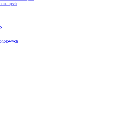
unalnych
o
koholowych