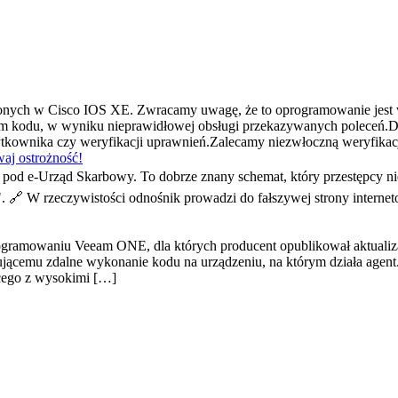
ionych w Cisco IOS XE. Zwracamy uwagę, że to oprogramowanie jest
 kodu, w wyniku nieprawidłowej obsługi przekazywanych poleceń.D
użytkownika czy weryfikacji uprawnień.Zalecamy niezwłoczną weryfik
aj ostrożność!
od e-Urząd Skarbowy. To dobrze znany schemat, który przestępcy ni
". 🔗 W rzeczywistości odnośnik prowadzi do fałszywej strony interne
ogramowaniu Veeam ONE, dla których producent opublikował aktuali
cemu zdalne wykonanie kodu na urządzeniu, na którym działa agent.P
cego z wysokimi […]