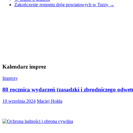
Zakończenie remontu dróg powiatowych w Turzy
→
Kalendarz imprez
Imprezy
80 rocznica wydarzeń (zasadzki i zbrodniczego odwe
10 września 2024
Maciej Hołda