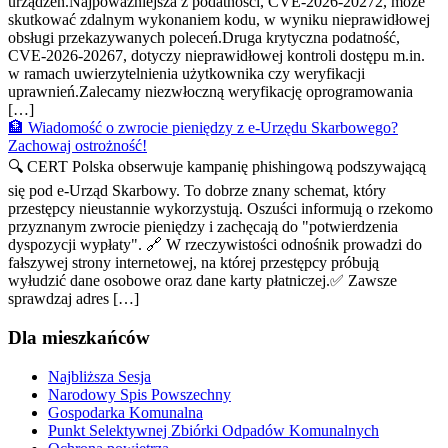
urządzeń.Najpoważniejsza z podatności, CVE-2026-20272, może
skutkować zdalnym wykonaniem kodu, w wyniku nieprawidłowej
obsługi przekazywanych poleceń.Druga krytyczna podatność,
CVE-2026-20267, dotyczy nieprawidłowej kontroli dostępu m.in.
w ramach uwierzytelnienia użytkownika czy weryfikacji
uprawnień.Zalecamy niezwłoczną weryfikację oprogramowania
[…]
🏦 Wiadomość o zwrocie pieniędzy z e-Urzędu Skarbowego?
Zachowaj ostrożność!
🔍 CERT Polska obserwuje kampanię phishingową podszywającą
się pod e-Urząd Skarbowy. To dobrze znany schemat, który
przestępcy nieustannie wykorzystują. Oszuści informują o rzekomo
przyznanym zwrocie pieniędzy i zachęcają do "potwierdzenia
dyspozycji wypłaty". 🔗 W rzeczywistości odnośnik prowadzi do
fałszywej strony internetowej, na której przestępcy próbują
wyłudzić dane osobowe oraz dane karty płatniczej.✅ Zawsze
sprawdzaj adres […]
Dla mieszkańców
Najbliższa Sesja
Narodowy Spis Powszechny
Gospodarka Komunalna
Punkt Selektywnej Zbiórki Odpadów Komunalnych