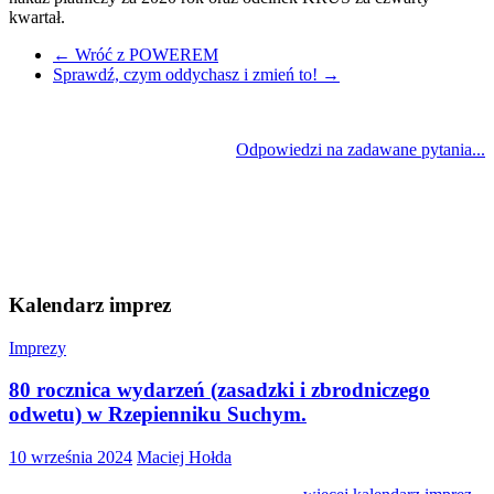
kwartał.
←
Wróć z POWEREM
Sprawdź, czym oddychasz i zmień to!
→
Odpowiedzi na zadawane pytania...
Kalendarz imprez
Imprezy
80 rocznica wydarzeń (zasadzki i zbrodniczego
odwetu) w Rzepienniku Suchym.
10 września 2024
Maciej Hołda