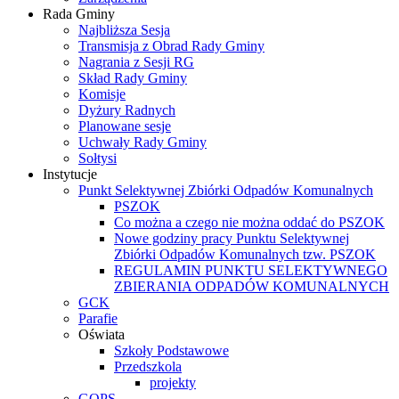
Rada Gminy
Najbliższa Sesja
Transmisja z Obrad Rady Gminy
Nagrania z Sesji RG
Skład Rady Gminy
Komisje
Dyżury Radnych
Planowane sesje
Uchwały Rady Gminy
Sołtysi
Instytucje
Punkt Selektywnej Zbiórki Odpadów Komunalnych
PSZOK
Co można a czego nie można oddać do PSZOK
Nowe godziny pracy Punktu Selektywnej
Zbiórki Odpadów Komunalnych tzw. PSZOK
REGULAMIN PUNKTU SELEKTYWNEGO
ZBIERANIA ODPADÓW KOMUNALNYCH
GCK
Parafie
Oświata
Szkoły Podstawowe
Przedszkola
projekty
GOPS