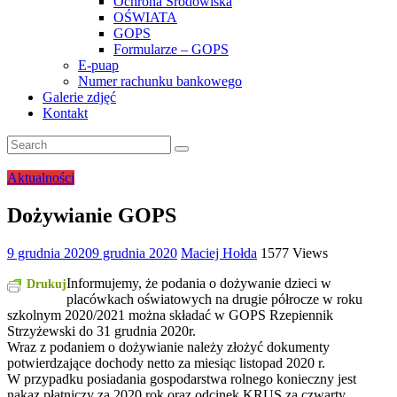
Ochrona Środowiska
OŚWIATA
GOPS
Formularze – GOPS
E-puap
Numer rachunku bankowego
Galerie zdjęć
Kontakt
Aktualności
Dożywianie GOPS
9 grudnia 2020
9 grudnia 2020
Maciej Hołda
1577 Views
Informujemy, że podania o dożywanie dzieci w
Drukuj
placówkach oświatowych na drugie półrocze w roku
szkolnym 2020/2021 można składać w GOPS Rzepiennik
Strzyżewski do 31 grudnia 2020r.
Wraz z podaniem o dożywianie należy złożyć dokumenty
potwierdzające dochody netto za miesiąc listopad 2020 r.
W przypadku posiadania gospodarstwa rolnego konieczny jest
nakaz płatniczy za 2020 rok oraz odcinek KRUS za czwarty