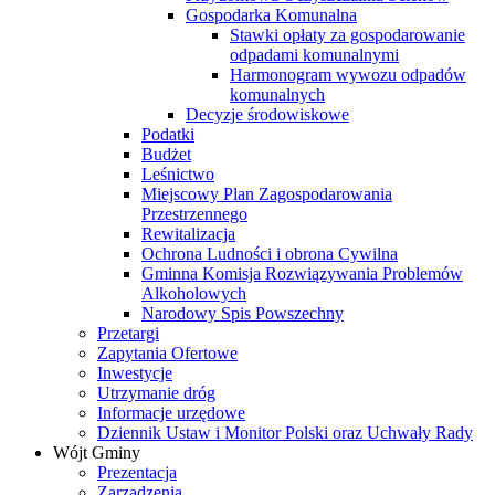
Gospodarka Komunalna
Stawki opłaty za gospodarowanie
odpadami komunalnymi
Harmonogram wywozu odpadów
komunalnych
Decyzje środowiskowe
Podatki
Budżet
Leśnictwo
Miejscowy Plan Zagospodarowania
Przestrzennego
Rewitalizacja
Ochrona Ludności i obrona Cywilna
Gminna Komisja Rozwiązywania Problemów
Alkoholowych
Narodowy Spis Powszechny
Przetargi
Zapytania Ofertowe
Inwestycje
Utrzymanie dróg
Informacje urzędowe
Dziennik Ustaw i Monitor Polski oraz Uchwały Rady
Wójt Gminy
Prezentacja
Zarządzenia