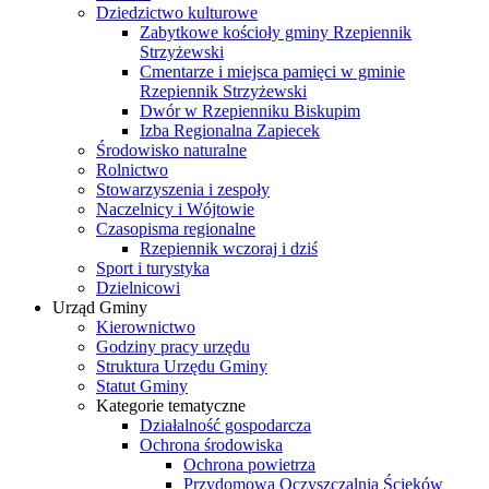
Dziedzictwo kulturowe
Zabytkowe kościoły gminy Rzepiennik
Strzyżewski
Cmentarze i miejsca pamięci w gminie
Rzepiennik Strzyżewski
Dwór w Rzepienniku Biskupim
Izba Regionalna Zapiecek
Środowisko naturalne
Rolnictwo
Stowarzyszenia i zespoły
Naczelnicy i Wójtowie
Czasopisma regionalne
Rzepiennik wczoraj i dziś
Sport i turystyka
Dzielnicowi
Urząd Gminy
Kierownictwo
Godziny pracy urzędu
Struktura Urzędu Gminy
Statut Gminy
Kategorie tematyczne
Działalność gospodarcza
Ochrona środowiska
Ochrona powietrza
Przydomowa Oczyszczalnia Ścieków