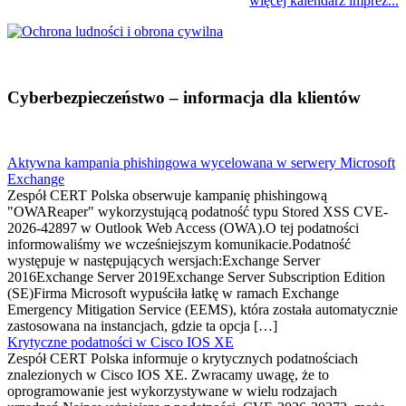
więcej kalendarz imprez...
Cyberbezpieczeństwo – informacja dla klientów
Aktywna kampania phishingowa wycelowana w serwery Microsoft
Exchange
Zespół CERT Polska obserwuje kampanię phishingową
"OWAReaper" wykorzystującą podatność typu Stored XSS CVE-
2026-42897 w Outlook Web Access (OWA).O tej podatności
informowaliśmy we wcześniejszym komunikacie.Podatność
występuje w następujących wersjach:Exchange Server
2016Exchange Server 2019Exchange Server Subscription Edition
(SE)Firma Microsoft wypuściła łatkę w ramach Exchange
Emergency Mitigation Service (EEMS), która została automatycznie
zastosowana na instancjach, gdzie ta opcja […]
Krytyczne podatności w Cisco IOS XE
Zespół CERT Polska informuje o krytycznych podatnościach
znalezionych w Cisco IOS XE. Zwracamy uwagę, że to
oprogramowanie jest wykorzystywane w wielu rodzajach