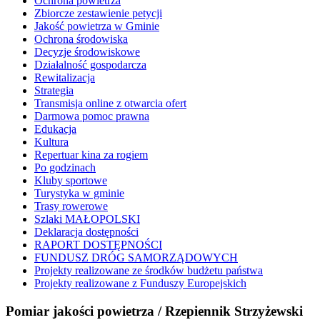
Ochrona powietrza
Zbiorcze zestawienie petycji
Jakość powietrza w Gminie
Ochrona środowiska
Decyzje środowiskowe
Działalność gospodarcza
Rewitalizacja
Strategia
Transmisja online z otwarcia ofert
Darmowa pomoc prawna
Edukacja
Kultura
Repertuar kina za rogiem
Po godzinach
Kluby sportowe
Turystyka w gminie
Trasy rowerowe
Szlaki MAŁOPOLSKI
Deklaracja dostępności
RAPORT DOSTĘPNOŚCI
FUNDUSZ DRÓG SAMORZĄDOWYCH
Projekty realizowane ze środków budżetu państwa
Projekty realizowane z Funduszy Europejskich
Pomiar jakości powietrza / Rzepiennik Strzyżewski