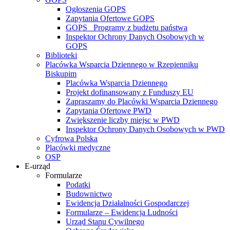
Ogłoszenia GOPS
Zapytania Ofertowe GOPS
GOPS_ Programy z budżetu państwa
Inspektor Ochrony Danych Osobowych w
GOPS
Biblioteki
Placówka Wsparcia Dziennego w Rzepienniku
Biskupim
Placówka Wsparcia Dziennego
Projekt dofinansowany z Funduszy EU
Zapraszamy do Placówki Wsparcia Dziennego
Zapytania Ofertowe PWD
Zwiększenie liczby miejsc w PWD
Inspektor Ochrony Danych Osobowych w PWD
Cyfrowa Polska
Placówki medyczne
OSP
E-urząd
Formularze
Podatki
Budownictwo
Ewidencja Działalności Gospodarczej
Formularze – Ewidencja Ludności
Urząd Stanu Cywilnego