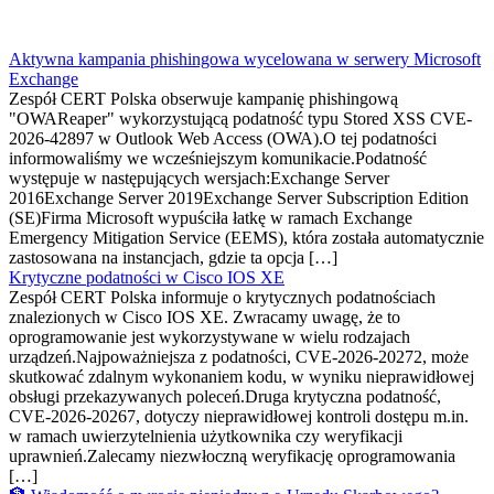
Aktywna kampania phishingowa wycelowana w serwery Microsoft
Exchange
Zespół CERT Polska obserwuje kampanię phishingową
"OWAReaper" wykorzystującą podatność typu Stored XSS CVE-
2026-42897 w Outlook Web Access (OWA).O tej podatności
informowaliśmy we wcześniejszym komunikacie.Podatność
występuje w następujących wersjach:Exchange Server
2016Exchange Server 2019Exchange Server Subscription Edition
(SE)Firma Microsoft wypuściła łatkę w ramach Exchange
Emergency Mitigation Service (EEMS), która została automatycznie
zastosowana na instancjach, gdzie ta opcja […]
Krytyczne podatności w Cisco IOS XE
Zespół CERT Polska informuje o krytycznych podatnościach
znalezionych w Cisco IOS XE. Zwracamy uwagę, że to
oprogramowanie jest wykorzystywane w wielu rodzajach
urządzeń.Najpoważniejsza z podatności, CVE-2026-20272, może
skutkować zdalnym wykonaniem kodu, w wyniku nieprawidłowej
obsługi przekazywanych poleceń.Druga krytyczna podatność,
CVE-2026-20267, dotyczy nieprawidłowej kontroli dostępu m.in.
w ramach uwierzytelnienia użytkownika czy weryfikacji
uprawnień.Zalecamy niezwłoczną weryfikację oprogramowania
[…]