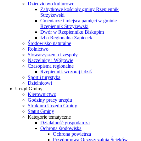
Dziedzictwo kulturowe
Zabytkowe kościoły gminy Rzepiennik
Strzyżewski
Cmentarze i miejsca pamięci w gminie
Rzepiennik Strzyżewski
Dwór w Rzepienniku Biskupim
Izba Regionalna Zapiecek
Środowisko naturalne
Rolnictwo
Stowarzyszenia i zespoły
Naczelnicy i Wójtowie
Czasopisma regionalne
Rzepiennik wczoraj i dziś
Sport i turystyka
Dzielnicowi
Urząd Gminy
Kierownictwo
Godziny pracy urzędu
Struktura Urzędu Gminy
Statut Gminy
Kategorie tematyczne
Działalność gospodarcza
Ochrona środowiska
Ochrona powietrza
Przydomowa Oczyszczalnia Ścieków