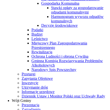
Gospodarka Komunalna
Stawki opłaty za gospodarowanie
odpadami komunalnymi
Harmonogram wywozu odpadów
komunalnych
Decyzje środowiskowe
Podatki
Budżet
Leśnictwo
Miejscowy Plan Zagospodarowania
Przestrzennego
Rewitalizacja
Ochrona Ludności i obrona Cywilna
Gminna Komisja Rozwiązywania Problemów
Alkoholowych
Narodowy Spis Powszechny
Przetargi
Zapytania Ofertowe
Inwestycje
Utrzymanie dróg
Informacje urzędowe
Dziennik Ustaw i Monitor Polski oraz Uchwały Rady
Wójt Gminy
Prezentacja
Zarządzenia