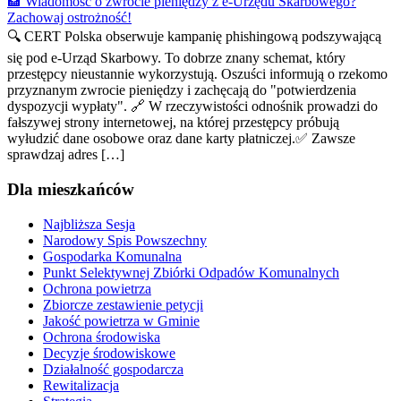
🏦 Wiadomość o zwrocie pieniędzy z e-Urzędu Skarbowego?
Zachowaj ostrożność!
🔍 CERT Polska obserwuje kampanię phishingową podszywającą
się pod e-Urząd Skarbowy. To dobrze znany schemat, który
przestępcy nieustannie wykorzystują. Oszuści informują o rzekomo
przyznanym zwrocie pieniędzy i zachęcają do "potwierdzenia
dyspozycji wypłaty". 🔗 W rzeczywistości odnośnik prowadzi do
fałszywej strony internetowej, na której przestępcy próbują
wyłudzić dane osobowe oraz dane karty płatniczej.✅ Zawsze
sprawdzaj adres […]
Dla mieszkańców
Najbliższa Sesja
Narodowy Spis Powszechny
Gospodarka Komunalna
Punkt Selektywnej Zbiórki Odpadów Komunalnych
Ochrona powietrza
Zbiorcze zestawienie petycji
Jakość powietrza w Gminie
Ochrona środowiska
Decyzje środowiskowe
Działalność gospodarcza
Rewitalizacja