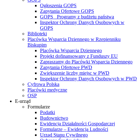
Ogłoszenia GOPS
Zapytania Ofertowe GOPS
GOPS_ Programy z budżetu państwa
Inspektor Ochrony Danych Osobowych w
GOPS
Biblioteki
Placówka Wsparcia Dziennego w Rzepienniku
Biskupim
Placówka Wsparcia Dziennego
Projekt dofinansowany z Funduszy EU
Zapraszamy do Placówki Wsparcia Dziennego
Zapytania Ofertowe PWD
Zwiększenie liczby miejsc w PWD
Inspektor Ochrony Danych Osobowych w PWD
Cyfrowa Polska
Placówki medyczne
OSP
E-urząd
Formularze
Podatki
Budownictwo
Ewidencja Działalności Gospodarczej
Formularze – Ewidencja Ludności
Urząd Stanu Cywilnego