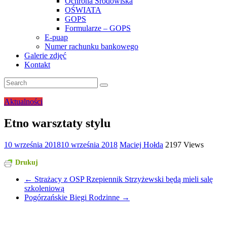
Ochrona Środowiska
OŚWIATA
GOPS
Formularze – GOPS
E-puap
Numer rachunku bankowego
Galerie zdjęć
Kontakt
Aktualności
Etno warsztaty stylu
10 września 2018
10 września 2018
Maciej Hołda
2197 Views
Drukuj
←
Strażacy z OSP Rzepiennik Strzyżewski będą mieli salę
szkoleniową
Pogórzańskie Biegi Rodzinne
→