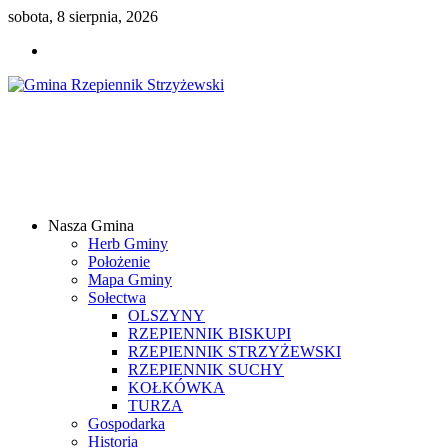
sobota, 8 sierpnia, 2026
Gmina
Rzepiennik
Strzyżewski
Nasza Gmina
Samorządowy
Herb Gminy
Portal
Położenie
Internetowy
Mapa Gminy
Sołectwa
OLSZYNY
RZEPIENNIK BISKUPI
RZEPIENNIK STRZYŻEWSKI
RZEPIENNIK SUCHY
KOŁKÓWKA
TURZA
Gospodarka
Historia