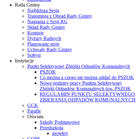
Rada Gminy
Najbliższa Sesja
Transmisja z Obrad Rady Gminy
Nagrania z Sesji RG
Skład Rady Gminy
Komisje
Dyżury Radnych
Planowane sesje
Uchwały Rady Gminy
Sołtysi
Instytucje
Punkt Selektywnej Zbiórki Odpadów Komunalnych
PSZOK
Co można a czego nie można oddać do PSZOK
Nowe godziny pracy Punktu Selektywnej
Zbiórki Odpadów Komunalnych tzw. PSZOK
REGULAMIN PUNKTU SELEKTYWNEGO
ZBIERANIA ODPADÓW KOMUNALNYCH
GCK
Parafie
Oświata
Szkoły Podstawowe
Przedszkola
projekty
GOPS