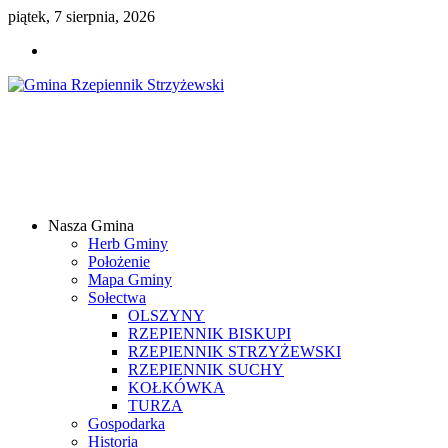
piątek, 7 sierpnia, 2026
Gmina
Rzepiennik
Strzyżewski
Nasza Gmina
Samorządowy
Herb Gminy
Portal
Położenie
Internetowy
Mapa Gminy
Sołectwa
OLSZYNY
RZEPIENNIK BISKUPI
RZEPIENNIK STRZYŻEWSKI
RZEPIENNIK SUCHY
KOŁKÓWKA
TURZA
Gospodarka
Historia