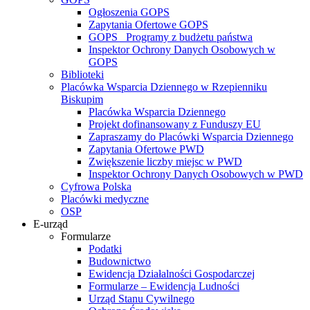
Ogłoszenia GOPS
Zapytania Ofertowe GOPS
GOPS_ Programy z budżetu państwa
Inspektor Ochrony Danych Osobowych w
GOPS
Biblioteki
Placówka Wsparcia Dziennego w Rzepienniku
Biskupim
Placówka Wsparcia Dziennego
Projekt dofinansowany z Funduszy EU
Zapraszamy do Placówki Wsparcia Dziennego
Zapytania Ofertowe PWD
Zwiększenie liczby miejsc w PWD
Inspektor Ochrony Danych Osobowych w PWD
Cyfrowa Polska
Placówki medyczne
OSP
E-urząd
Formularze
Podatki
Budownictwo
Ewidencja Działalności Gospodarczej
Formularze – Ewidencja Ludności
Urząd Stanu Cywilnego