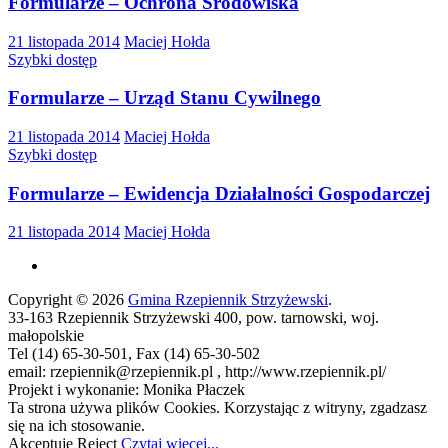
Formularze – Ochrona Środowiska
21 listopada 2014
Maciej Hołda
Szybki dostęp
Formularze – Urząd Stanu Cywilnego
21 listopada 2014
Maciej Hołda
Szybki dostęp
Formularze – Ewidencja Działalności Gospodarczej
21 listopada 2014
Maciej Hołda
Copyright © 2026
Gmina Rzepiennik Strzyżewski
.
33-163 Rzepiennik Strzyżewski 400, pow. tarnowski, woj.
małopolskie
Tel (14) 65-30-501, Fax (14) 65-30-502
email: rzepiennik@rzepiennik.pl , http://www.rzepiennik.pl/
Projekt i wykonanie: Monika Płaczek
Ta strona używa plików Cookies. Korzystając z witryny, zgadzasz
się na ich stosowanie.
Akceptuję
Reject
Czytaj więcej...