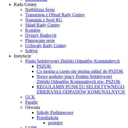
Rada Gminy
Najbliższa Sesja
Transmisja z Obrad Rady Gminy
Nagrania z Sesji RG
Skład Rady Gminy
Komisje
Dyżury Radnych
Planowane sesje
Uchwały Rady Gminy
Sołtysi
Instytucje
Punkt Selektywnej Zbiórki Odpadów Komunalnych
PSZOK
Co można a czego nie można oddać do PSZOK
Nowe godziny pracy Punktu Selektywnej
Zbiórki Odpadów Komunalnych tzw. PSZOK
REGULAMIN PUNKTU SELEKTYWNEGO
ZBIERANIA ODPADÓW KOMUNALNYCH
GCK
Parafie
Oświata
Szkoły Podstawowe
Przedszkola
projekty
GOPS