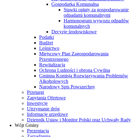
Gospodarka Komunalna
Stawki opłaty za gospodarowanie
odpadami komunalnymi
Harmonogram wywozu odpadów
komunalnych
Decyzje środowiskowe
Podatki
Budżet
Leśnictwo
Miejscowy Plan Zagospodarowania
Przestrzennego
Rewitalizacja
Ochrona Ludności i obrona Cywilna
Gminna Komisja Rozwiązywania Problemów
Alkoholowych
Narodowy Spis Powszechny
Przetargi
Zapytania Ofertowe
Inwestycje
Utrzymanie dróg
Informacje urzędowe
Dziennik Ustaw i Monitor Polski oraz Uchwały Rady
Wójt Gminy
Prezentacja
Zarządzenia