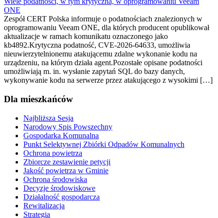
Wiele podatności, w tym krytyczna, w oprogramowaniu Veeam
ONE
Zespół CERT Polska informuje o podatnościach znalezionych w
oprogramowaniu Veeam ONE, dla których producent opublikował
aktualizacje w ramach komunikatu oznaczonego jako
kb4892.Krytyczna podatność, CVE-2026-64633, umożliwia
nieuwierzytelnionemu atakującemu zdalne wykonanie kodu na
urządzeniu, na którym działa agent.Pozostałe opisane podatności
umożliwiają m. in. wysłanie zapytań SQL do bazy danych,
wykonywanie kodu na serwerze przez atakującego z wysokimi […]
Dla mieszkańców
Najbliższa Sesja
Narodowy Spis Powszechny
Gospodarka Komunalna
Punkt Selektywnej Zbiórki Odpadów Komunalnych
Ochrona powietrza
Zbiorcze zestawienie petycji
Jakość powietrza w Gminie
Ochrona środowiska
Decyzje środowiskowe
Działalność gospodarcza
Rewitalizacja
Strategia