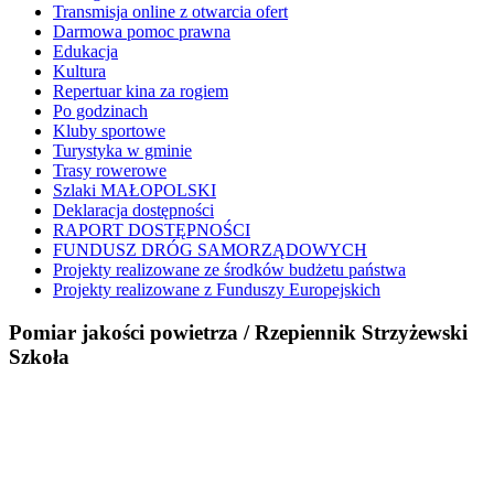
Transmisja online z otwarcia ofert
Darmowa pomoc prawna
Edukacja
Kultura
Repertuar kina za rogiem
Po godzinach
Kluby sportowe
Turystyka w gminie
Trasy rowerowe
Szlaki MAŁOPOLSKI
Deklaracja dostępności
RAPORT DOSTĘPNOŚCI
FUNDUSZ DRÓG SAMORZĄDOWYCH
Projekty realizowane ze środków budżetu państwa
Projekty realizowane z Funduszy Europejskich
Pomiar jakości powietrza / Rzepiennik Strzyżewski
Szkoła