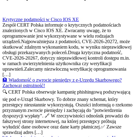
Krytyczne podatności w Cisco IOS XE
Zespół CERT Polska informuje o krytycznych podatnościach
znalezionych w Cisco IOS XE. Zwracamy uwagę, że to
oprogramowanie jest wykorzystywane w wielu rodzajach
urządzeń.Najpoważniejsza z podatności, CVE-2026-20272, może
skutkować zdalnym wykonaniem kodu, w wyniku nieprawidłowej
obsługi przekazywanych poleceń.Druga krytyczna podatność,
CVE-2026-20267, dotyczy nieprawidłowej kontroli dostępu m.in.
w ramach uwierzytelnienia użytkownika czy weryfikacji
uprawnień.Zalecamy niezwłoczną weryfikację oprogramowania
[…]
🏦 Wiadomość o zwrocie pieniędzy z e-Urzędu Skarbowego?
Zachowaj ostrożność!
🔍 CERT Polska obserwuje kampanię phishingową podszywającą
się pod e-Urząd Skarbowy. To dobrze znany schemat, który
przestępcy nieustannie wykorzystują. Oszuści informują o rzekomo
przyznanym zwrocie pieniędzy i zachęcają do "potwierdzenia
dyspozycji wypłaty". 🔗 W rzeczywistości odnośnik prowadzi do
fałszywej strony internetowej, na której przestępcy próbują
wyłudzić dane osobowe oraz dane karty płatniczej.✅ Zawsze
sprawdzaj adres […]