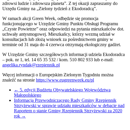
zdrowsi ludzie i zdrowsza planeta”. Z tej okazji zapraszamy do
Urzędu Gminy na „Zielony tydzień z Ekodoradcą”.
W ramach akcji Green Week, odbędzie się promocja
funkcjonującego w Urzędzie Gminy Punktu Obsługi Programu
„Czyste Powietrze” oraz odpowiedzi na pytania mieszkańców dot.
uchwały antysmogowej. Mieszkańcy, którzy wezmą udział w
konsultacjach lub złożą wniosek za pośrednictwem gminy w
terminie od 31 maja do 4 czerwca otrzymają ekologiczny gadżet.
W Urzędzie Gminy szczegółowych informacji udziela Ekodoradca
– pok. nr 1, tel. 14 65 35 532 / kom. 510 802 933 lub e-mail:
angelika.ryndak@rzepiennik.pl
Więcej informacji o Europejskim Zielonym Tygodniu można
znaleźć na stronie
https://www.eugreenweek.eu/pl
←
5. edycji Budżetu Obywatelskiego Województwa
Małopolskiego
Informacja Przewodniczącego Rady Gminy Rzepiennik
Strzyżewski w sprawie udziału mieszkańców w debacie nad
Raportem o stanie Gminy Rzepiennik Strzyżewski za 2020
rok
→