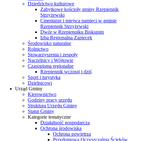
Dziedzictwo kulturowe
Zabytkowe kościoły gminy Rzepiennik
Strzyżewski
Cmentarze i miejsca pamięci w gminie
Rzepiennik Strzyżewski
Dwór w Rzepienniku Biskupim
Izba Regionalna Zapiecek
Środowisko naturalne
Rolnictwo
Stowarzyszenia i zespoły
Naczelnicy i Wójtowie
Czasopisma regionalne
Rzepiennik wczoraj i dziś
Sport i turystyka
Dzielnicowi
Urząd Gminy
Kierownictwo
Godziny pracy urzędu
Struktura Urzędu Gminy
Statut Gminy
Kategorie tematyczne
Działalność gospodarcza
Ochrona środowiska
Ochrona powietrza
Przydomowa Oczyszczalnia Ścieków