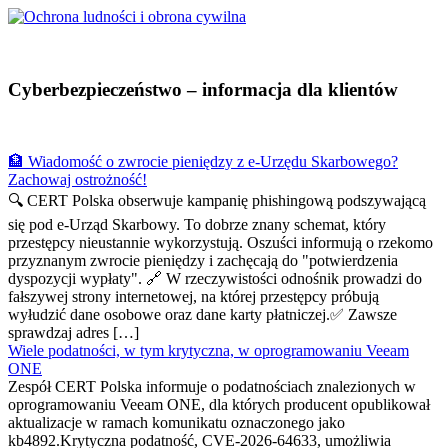
Cyberbezpieczeństwo – informacja dla klientów
🏦 Wiadomość o zwrocie pieniędzy z e-Urzędu Skarbowego?
Zachowaj ostrożność!
🔍 CERT Polska obserwuje kampanię phishingową podszywającą
się pod e-Urząd Skarbowy. To dobrze znany schemat, który
przestępcy nieustannie wykorzystują. Oszuści informują o rzekomo
przyznanym zwrocie pieniędzy i zachęcają do "potwierdzenia
dyspozycji wypłaty". 🔗 W rzeczywistości odnośnik prowadzi do
fałszywej strony internetowej, na której przestępcy próbują
wyłudzić dane osobowe oraz dane karty płatniczej.✅ Zawsze
sprawdzaj adres […]
Wiele podatności, w tym krytyczna, w oprogramowaniu Veeam
ONE
Zespół CERT Polska informuje o podatnościach znalezionych w
oprogramowaniu Veeam ONE, dla których producent opublikował
aktualizacje w ramach komunikatu oznaczonego jako
kb4892.Krytyczna podatność, CVE-2026-64633, umożliwia