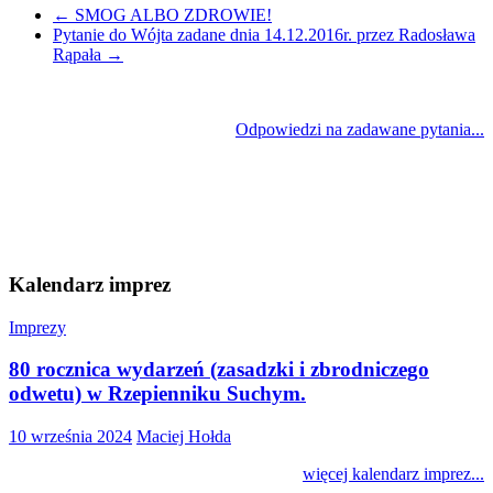
←
SMOG ALBO ZDROWIE!
Pytanie do Wójta zadane dnia 14.12.2016r. przez Radosława
Rąpała
→
Odpowiedzi na zadawane pytania...
Kalendarz imprez
Imprezy
80 rocznica wydarzeń (zasadzki i zbrodniczego
odwetu) w Rzepienniku Suchym.
10 września 2024
Maciej Hołda
więcej kalendarz imprez...