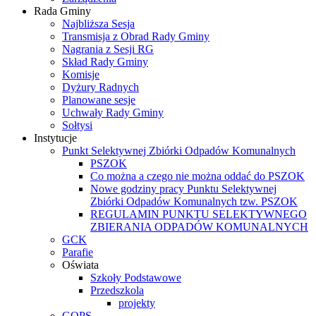
Rada Gminy
Najbliższa Sesja
Transmisja z Obrad Rady Gminy
Nagrania z Sesji RG
Skład Rady Gminy
Komisje
Dyżury Radnych
Planowane sesje
Uchwały Rady Gminy
Sołtysi
Instytucje
Punkt Selektywnej Zbiórki Odpadów Komunalnych
PSZOK
Co można a czego nie można oddać do PSZOK
Nowe godziny pracy Punktu Selektywnej
Zbiórki Odpadów Komunalnych tzw. PSZOK
REGULAMIN PUNKTU SELEKTYWNEGO
ZBIERANIA ODPADÓW KOMUNALNYCH
GCK
Parafie
Oświata
Szkoły Podstawowe
Przedszkola
projekty
GOPS