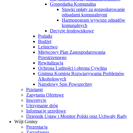
Gospodarka Komunalna
Stawki opłaty za gospodarowanie
odpadami komunalnymi
Harmonogram wywozu odpadów
komunalnych
Decyzje środowiskowe
Podatki
Budżet
Leśnictwo
Miejscowy Plan Zagospodarowania
Przestrzennego
Rewitalizacja
Ochrona Ludności i obrona Cywilna
Gminna Komisja Rozwiązywania Problemów
Alkoholowych
Narodowy Spis Powszechny
Przetargi
Zapytania Ofertowe
Inwestycje
Utrzymanie dróg
Informacje urzędowe
Dziennik Ustaw i Monitor Polski oraz Uchwały Rady
Wójt Gminy
Prezentacja
Zarządzenia