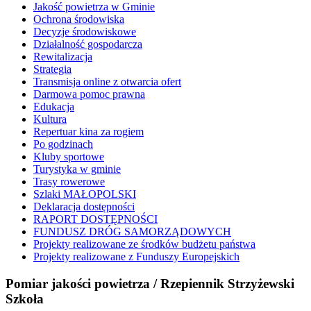
Jakość powietrza w Gminie
Ochrona środowiska
Decyzje środowiskowe
Działalność gospodarcza
Rewitalizacja
Strategia
Transmisja online z otwarcia ofert
Darmowa pomoc prawna
Edukacja
Kultura
Repertuar kina za rogiem
Po godzinach
Kluby sportowe
Turystyka w gminie
Trasy rowerowe
Szlaki MAŁOPOLSKI
Deklaracja dostępności
RAPORT DOSTĘPNOŚCI
FUNDUSZ DRÓG SAMORZĄDOWYCH
Projekty realizowane ze środków budżetu państwa
Projekty realizowane z Funduszy Europejskich
Pomiar jakości powietrza / Rzepiennik Strzyżewski
Szkoła