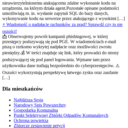
nieuwierzytelnionemu atakującemu zdalne wykonanie kodu na
urządzeniu, na którym działa agent.Pozostałe opisane podatności
umożliwiają m. in. wysłanie zapytań SQL do bazy danych,
wykonywanie kodu na serwerze przez atakującego z wysokimi […]
⚡ Wiadomość o nadpłacie rachunków za prąd? Sprawdź czy to nie
oszuści!
📩 Obserwujemy powrót kampanii phishingowej, w której
przestępcy podszywają się pod PGE. W wiadomościach e-mail
piszą o rzekomo wykrytej nadpłacie oraz możliwości zwrotu
pieniędzy.💰 W treści znajduje się link, który prowadzi do strony
podszywającej się pod panel logowania. Wpisane tam przez
użytkownika dane trafiają bezpośrednio do cyberprzestępców. ⚠️
Oszuści wykorzystują perspektywę łatwego zysku oraz zaufanie
[…]
Dla mieszkańców
Najbliższa Sesja
Narodowy Spis Powszechny
Gospodarka Komunalna
Punkt Selektywnej Zbiórki Odpadów Komunalnych
Ochrona powietrza
Zbiorcze zestawienie petycji