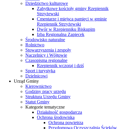
Dziedzictwo kulturowe
Zabytkowe kościoły gminy Rzepiennik
Strzyżewski
Cmentarze i miejsca pamięci w gminie
Rzepiennik Strzyżewski
Dwór w Rzepienniku Biskupim
Izba Regionalna Zapiecek
Środowisko naturalne
Rolnictwo
Stowarzyszenia i zespoły
Naczelnicy i Wójtowie
Czasopisma regionalne
Rzepiennik wczoraj i dziś
Sport i turystyka
Dzielnicowi
Urząd Gminy
Kierownictwo
Godziny pracy urzędu
Struktura Urzędu Gminy
Statut Gminy
Kategorie tematyczne
Działalność gospodarcza
Ochrona środowiska
Ochrona powietrza
Przydomowa Oczyszczalnia Ścieków