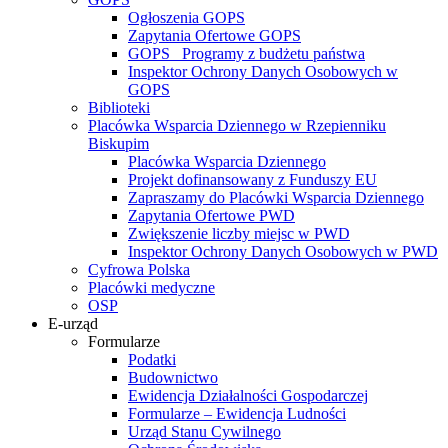
Ogłoszenia GOPS
Zapytania Ofertowe GOPS
GOPS_ Programy z budżetu państwa
Inspektor Ochrony Danych Osobowych w
GOPS
Biblioteki
Placówka Wsparcia Dziennego w Rzepienniku
Biskupim
Placówka Wsparcia Dziennego
Projekt dofinansowany z Funduszy EU
Zapraszamy do Placówki Wsparcia Dziennego
Zapytania Ofertowe PWD
Zwiększenie liczby miejsc w PWD
Inspektor Ochrony Danych Osobowych w PWD
Cyfrowa Polska
Placówki medyczne
OSP
E-urząd
Formularze
Podatki
Budownictwo
Ewidencja Działalności Gospodarczej
Formularze – Ewidencja Ludności
Urząd Stanu Cywilnego