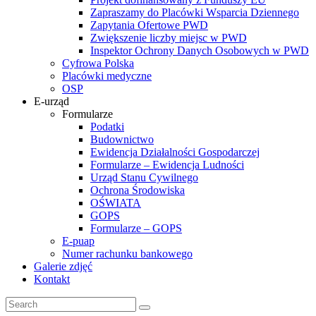
Zapraszamy do Placówki Wsparcia Dziennego
Zapytania Ofertowe PWD
Zwiększenie liczby miejsc w PWD
Inspektor Ochrony Danych Osobowych w PWD
Cyfrowa Polska
Placówki medyczne
OSP
E-urząd
Formularze
Podatki
Budownictwo
Ewidencja Działalności Gospodarczej
Formularze – Ewidencja Ludności
Urząd Stanu Cywilnego
Ochrona Środowiska
OŚWIATA
GOPS
Formularze – GOPS
E-puap
Numer rachunku bankowego
Galerie zdjęć
Kontakt