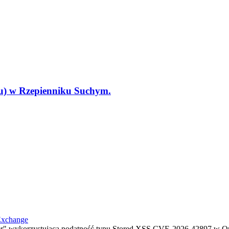
tu) w Rzepienniku Suchym.
Exchange
" wykorzystującą podatność typu Stored XSS CVE-2026-42897 w Ou