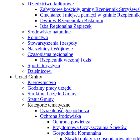
Dziedzictwo kulturowe
Zabytkowe kościoły gminy Rzepiennik Strzyżews
Cmentarze i miejsca pamięci w gminie Rzepiennik
Dwór w Rzepienniku Biskupim
Izba Regionalna Zapiecek
Środowisko naturalne
Rolnictwo
Stowarzyszenia i zespoły
Naczelnicy i Wójtowie
Czasopisma regionalne
Rzepiennik wczoraj i dziś
Sport i turystyka
Dzielnicowi
Urząd Gminy
Kierownictwo
Godziny pracy urzędu
Struktura Urzędu Gminy
Statut Gminy
Kategorie tematyczne
Działalność gospodarcza
Ochrona środowiska
Ochrona powietrza
Przydomowa Oczyszczalnia Ścieków
Gospodarka Komunalna
Stawki opłaty za gospodarowanie o