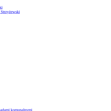
ki
 Strzyżewski
dpadami komunalnymi