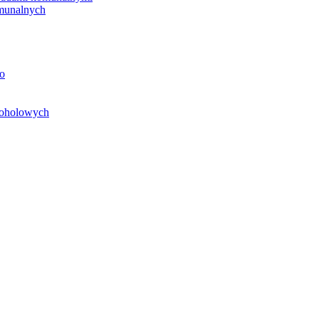
unalnych
o
koholowych