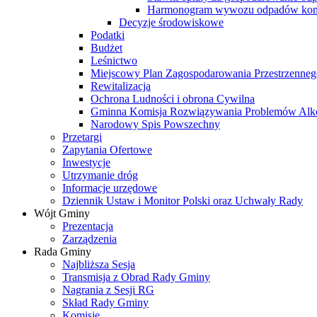
Harmonogram wywozu odpadów kom
Decyzje środowiskowe
Podatki
Budżet
Leśnictwo
Miejscowy Plan Zagospodarowania Przestrzenneg
Rewitalizacja
Ochrona Ludności i obrona Cywilna
Gminna Komisja Rozwiązywania Problemów Al
Narodowy Spis Powszechny
Przetargi
Zapytania Ofertowe
Inwestycje
Utrzymanie dróg
Informacje urzędowe
Dziennik Ustaw i Monitor Polski oraz Uchwały Rady
Wójt Gminy
Prezentacja
Zarządzenia
Rada Gminy
Najbliższa Sesja
Transmisja z Obrad Rady Gminy
Nagrania z Sesji RG
Skład Rady Gminy
Komisje