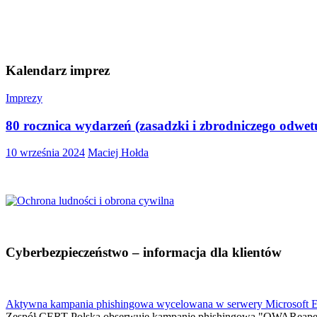
Kalendarz imprez
Imprezy
80 rocznica wydarzeń (zasadzki i zbrodniczego odwe
10 września 2024
Maciej Hołda
Cyberbezpieczeństwo – informacja dla klientów
Aktywna kampania phishingowa wycelowana w serwery Microsoft 
Zespół CERT Polska obserwuje kampanię phishingową "OWAReaper