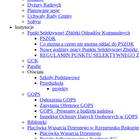
Dyżury Radnych
Planowane sesje
Uchwały Rady Gminy
Sołtysi
Instytucje
Punkt Selektywnej Zbiórki Odpadów Komunalnych
PSZOK
Co można a czego nie można oddać do PSZOK
Nowe godziny pracy Punktu Selektywnej Zbiór
REGULAMIN PUNKTU SELEKTYWNEGO 
GCK
Parafie
Oświata
Szkoły Podstawowe
Przedszkola
projekty
GOPS
Ogłoszenia GOPS
Zapytania Ofertowe GOPS
GOPS_ Programy z budżetu państwa
Inspektor Ochrony Danych Osobowych w GOPS
Biblioteki
Placówka Wsparcia Dziennego w Rzepienniku Biskupi
Placówka Wsparcia Dziennego
Projekt dofinansowany z Funduszy EU