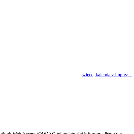
więcej kalendarz imprez...
tlook Web Access (OWA).O tej podatności informowaliśmy we