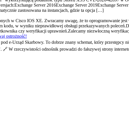
ersjach:Exchange Server 2016Exchange Server 2019Exchange Server S
tycznie zastosowana na instancjach, gdzie ta opcja […]
ionych w Cisco IOS XE. Zwracamy uwagę, że to oprogramowanie jest
 kodu, w wyniku nieprawidłowej obsługi przekazywanych poleceń.D
użytkownika czy weryfikacji uprawnień.Zalecamy niezwłoczną weryfik
aj ostrożność!
od e-Urząd Skarbowy. To dobrze znany schemat, który przestępcy ni
". 🔗 W rzeczywistości odnośnik prowadzi do fałszywej strony interne