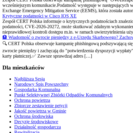
wcześniejszym komunikacie.Podatność występuje w następujących w
Exchange Emergency Mitigation Service (EEMS), która została automa
Krytyczne podatności w Cisco IOS XE
Zespół CERT Polska informuje o krytycznych podatnościach znalez
podatności, CVE-2026-20272, może skutkować zdalnym wykonaniem
nieprawidłowej kontroli dostępu m.in. w ramach uwierzytelnienia 
🏦 Wiadomość o zwrocie pieniędzy z e-Urzędu Skarbowego? Zachow
🔍 CERT Polska obserwuje kampanię phishingową podszywającą się p
zwrocie pieniędzy i zachęcają do "potwierdzenia dyspozycji wypłaty
karty płatniczej.✅ Zawsze sprawdzaj adres […]
Dla mieszkańców
Najbliższa Sesja
Narodowy Spis Powszechny
Gospodarka Komunalna
Punkt Selektywnej Zbiórki Odpadów Komunalnych
Ochrona powietrza
Zbiorcze zestawienie petycji
Jakość powietrza w Gminie
Ochrona środowiska
Decyzje środowiskowe
Działalność gospodarcza
Rewitalizacja