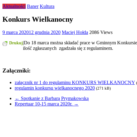
Aktualności
Baner
Kultura
Konkurs Wielkanocny
9 marca 2020
12 grudnia 2020
Maciej Hołda
2086 Views
|Do 18 marca można składać prace w Gminnym Konkursie n
Drukuj
ilość zgłaszanych zgadzała się z regulaminem.
Załączniki:
załącznik nr 1 do regulaminu KONKURS WIELKANOCNY
regulamin konkursu wielkanocnego 2020
(271 kB)
←
Spotkanie z Barbarą Prymakowską
Repertuar 10-15 marca 2020r.
→