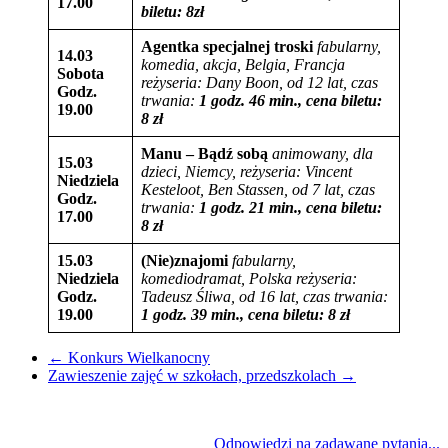
17.00
biletu: 8
zł
Agentka specjalnej troski
fabularny,
14.03
komedia, akcja, Belgia, Francja
Sobota
reżyseria:
Dany Boon
, od 12 lat,
czas
Godz.
trwania:
1 godz. 46 min., cena biletu:
19.00
8 zł
Manu – Bądź sobą
animowany, dla
15.03
dzieci, Niemcy,
reżyseria:
Vincent
Niedziela
Kesteloot, Ben Stassen
, od 7 lat,
czas
Godz.
trwania:
1 godz. 21 min., cena biletu:
17.00
8 zł
15.03
(Nie)znajomi
fabularny,
Niedziela
komediodramat, Polska
reżyseria:
Godz.
Tadeusz Śliwa
, od 16 lat,
czas trwania:
19.00
1 godz. 39 min., cena biletu:
8
zł
←
Konkurs Wielkanocny
Zawieszenie zajęć w szkołach, przedszkolach
→
Odpowiedzi na zadawane pytania...