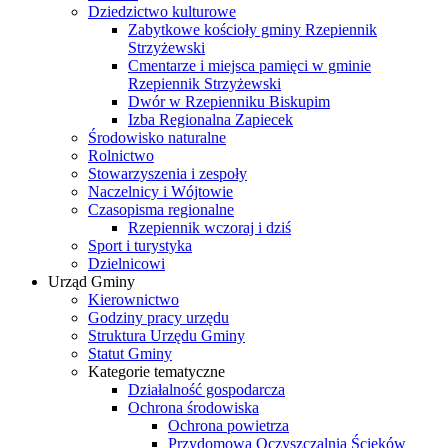
Dziedzictwo kulturowe
Zabytkowe kościoły gminy Rzepiennik
Strzyżewski
Cmentarze i miejsca pamięci w gminie
Rzepiennik Strzyżewski
Dwór w Rzepienniku Biskupim
Izba Regionalna Zapiecek
Środowisko naturalne
Rolnictwo
Stowarzyszenia i zespoły
Naczelnicy i Wójtowie
Czasopisma regionalne
Rzepiennik wczoraj i dziś
Sport i turystyka
Dzielnicowi
Urząd Gminy
Kierownictwo
Godziny pracy urzędu
Struktura Urzędu Gminy
Statut Gminy
Kategorie tematyczne
Działalność gospodarcza
Ochrona środowiska
Ochrona powietrza
Przydomowa Oczyszczalnia Ścieków