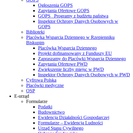
Ogłoszenia GOPS
Zapytania Ofertowe GOPS
GOPS_ Programy z budżetu państwa
Inspektor Ochrony Danych Osobowych w
GOPS
Biblioteki
Placówka Wsparcia Dziennego w Rzepienniku
Biskupim
Placówka Wsparcia Dziennego
Projekt dofinansowany z Funduszy EU
Zapraszamy do Placówki Wsparcia Dziennego
Zapytania Ofertowe PWD
Zwiększenie liczby miejsc w PWD
Inspektor Ochrony Danych Osobowych w PWD
Cyfrowa Polska
Placówki medyczne
OSP
E-urząd
Formularze
Podatki
Budownictwo
Ewidencja Działalności Gospodarczej
Formularze – Ewidencja Ludności
Urząd Stanu Cywilnego