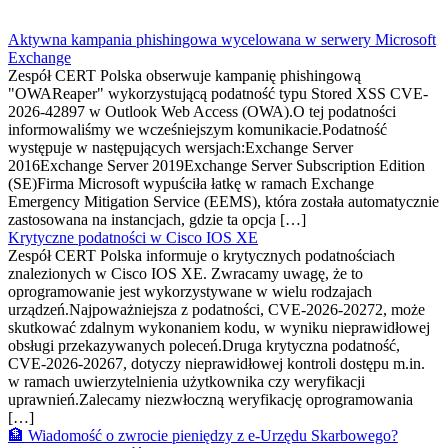
Aktywna kampania phishingowa wycelowana w serwery Microsoft
Exchange
Zespół CERT Polska obserwuje kampanię phishingową
"OWAReaper" wykorzystującą podatność typu Stored XSS CVE-
2026-42897 w Outlook Web Access (OWA).O tej podatności
informowaliśmy we wcześniejszym komunikacie.Podatność
występuje w następujących wersjach:Exchange Server
2016Exchange Server 2019Exchange Server Subscription Edition
(SE)Firma Microsoft wypuściła łatkę w ramach Exchange
Emergency Mitigation Service (EEMS), która została automatycznie
zastosowana na instancjach, gdzie ta opcja […]
Krytyczne podatności w Cisco IOS XE
Zespół CERT Polska informuje o krytycznych podatnościach
znalezionych w Cisco IOS XE. Zwracamy uwagę, że to
oprogramowanie jest wykorzystywane w wielu rodzajach
urządzeń.Najpoważniejsza z podatności, CVE-2026-20272, może
skutkować zdalnym wykonaniem kodu, w wyniku nieprawidłowej
obsługi przekazywanych poleceń.Druga krytyczna podatność,
CVE-2026-20267, dotyczy nieprawidłowej kontroli dostępu m.in.
w ramach uwierzytelnienia użytkownika czy weryfikacji
uprawnień.Zalecamy niezwłoczną weryfikację oprogramowania
[…]
🏦 Wiadomość o zwrocie pieniędzy z e-Urzędu Skarbowego?