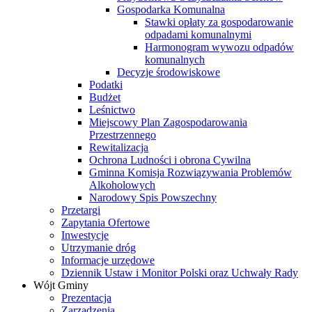
Gospodarka Komunalna
Stawki opłaty za gospodarowanie
odpadami komunalnymi
Harmonogram wywozu odpadów
komunalnych
Decyzje środowiskowe
Podatki
Budżet
Leśnictwo
Miejscowy Plan Zagospodarowania
Przestrzennego
Rewitalizacja
Ochrona Ludności i obrona Cywilna
Gminna Komisja Rozwiązywania Problemów
Alkoholowych
Narodowy Spis Powszechny
Przetargi
Zapytania Ofertowe
Inwestycje
Utrzymanie dróg
Informacje urzędowe
Dziennik Ustaw i Monitor Polski oraz Uchwały Rady
Wójt Gminy
Prezentacja
Zarządzenia