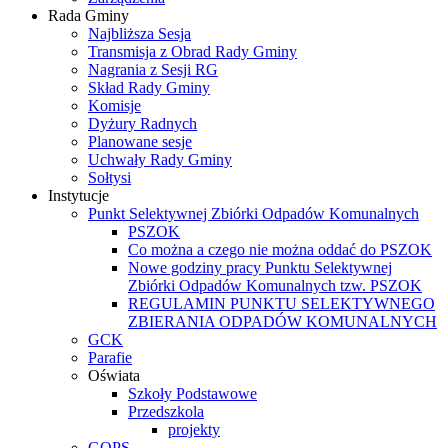
Rada Gminy
Najbliższa Sesja
Transmisja z Obrad Rady Gminy
Nagrania z Sesji RG
Skład Rady Gminy
Komisje
Dyżury Radnych
Planowane sesje
Uchwały Rady Gminy
Sołtysi
Instytucje
Punkt Selektywnej Zbiórki Odpadów Komunalnych
PSZOK
Co można a czego nie można oddać do PSZOK
Nowe godziny pracy Punktu Selektywnej
Zbiórki Odpadów Komunalnych tzw. PSZOK
REGULAMIN PUNKTU SELEKTYWNEGO
ZBIERANIA ODPADÓW KOMUNALNYCH
GCK
Parafie
Oświata
Szkoły Podstawowe
Przedszkola
projekty
GOPS