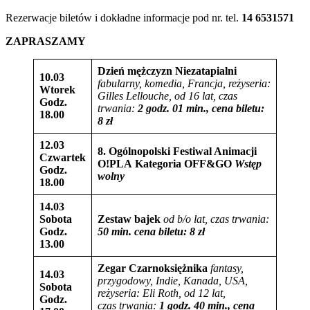
Rezerwacje biletów i dokładne informacje pod nr. tel.
14 6531571
ZAPRASZAMY
Dzień mężczyzn
Niezatapialni
10.03
fabularny, komedia, Francja,
reżyseria:
Wtorek
Gilles Lellouche
, od 16 lat,
czas
Godz.
trwania:
2 godz. 01 min., cena biletu:
18.00
8 zł
12.03
8. Ogólnopolski Festiwal Animacji
Czwartek
O!PLA
Kategoria OFF&GO
Wstęp
Godz.
wolny
18.00
14.03
Sobota
Zestaw bajek
od b/o lat,
czas trwania:
Godz.
50 min. cena biletu: 8 zł
13.00
Zegar Czarnoksiężnika
fantasy,
14.03
przygodowy, Indie, Kanada, USA,
Sobota
reżyseria: Eli Roth, od 12 lat,
Godz.
czas trwania:
1 godz. 40 min., cena