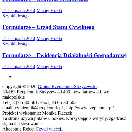
21 listopada 2014
Maciej Hołda
Szybki dostęp
Formularze – Urząd Stanu Cywilnego
21 listopada 2014
Maciej Hołda
Szybki dostęp
Formularze – Ewidencja Działalności Gospodarczej
21 listopada 2014
Maciej Hołda
Copyright © 2026
Gmina Rzepiennik Strzyżewski
.
33-163 Rzepiennik Strzyżewski 400, pow. tarnowski, woj.
małopolskie
Tel (14) 65-30-501, Fax (14) 65-30-502
email: rzepiennik@rzepiennik.pl , http://www.rzepiennik.pl/
Projekt i wykonanie: Monika Płaczek
Ta strona używa plików Cookies. Korzystając z witryny, zgadzasz
się na ich stosowanie.
Akceptuję
Reject
Czytaj więcej...