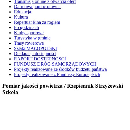
Transmisja online z otwarcia ofert
Darmowa pomoc prawna
Edukacja
Kultura
Repertuar kina za rogiem
Po godzinach
Kluby sportowe
Turystyka w gminie
Trasy rowerowe
Szlaki MAŁOPOLSKI
Deklaracja dostępności
RAPORT DOSTĘPNOŚCI
FUNDUSZ DRÓG SAMORZĄDOWYCH
Projekty realizowane ze środków budżetu państwa
Projekty realizowane z Funduszy Europejskich
Pomiar jakości powietrza / Rzepiennik Strzyżewski
Szkoła