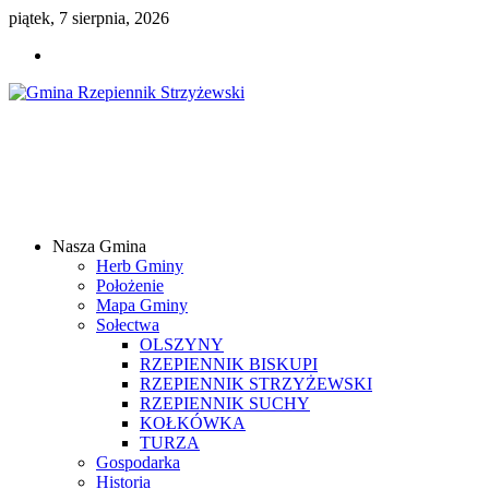
piątek, 7 sierpnia, 2026
Gmina
Rzepiennik
Strzyżewski
Nasza Gmina
Samorządowy
Herb Gminy
Portal
Położenie
Internetowy
Mapa Gminy
Sołectwa
OLSZYNY
RZEPIENNIK BISKUPI
RZEPIENNIK STRZYŻEWSKI
RZEPIENNIK SUCHY
KOŁKÓWKA
TURZA
Gospodarka
Historia