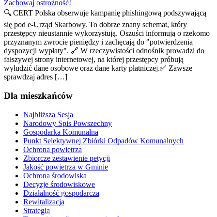
Zachowaj ostrożność!
🔍 CERT Polska obserwuje kampanię phishingową podszywającą
się pod e-Urząd Skarbowy. To dobrze znany schemat, który
przestępcy nieustannie wykorzystują. Oszuści informują o rzekomo
przyznanym zwrocie pieniędzy i zachęcają do "potwierdzenia
dyspozycji wypłaty". 🔗 W rzeczywistości odnośnik prowadzi do
fałszywej strony internetowej, na której przestępcy próbują
wyłudzić dane osobowe oraz dane karty płatniczej.✅ Zawsze
sprawdzaj adres […]
Dla mieszkańców
Najbliższa Sesja
Narodowy Spis Powszechny
Gospodarka Komunalna
Punkt Selektywnej Zbiórki Odpadów Komunalnych
Ochrona powietrza
Zbiorcze zestawienie petycji
Jakość powietrza w Gminie
Ochrona środowiska
Decyzje środowiskowe
Działalność gospodarcza
Rewitalizacja
Strategia