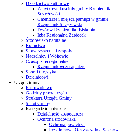
Dziedzictwo kulturowe
Zabytkowe kościoły gminy Rzepiennik
Strzyżewski
Cmentarze i miejsca pamięci w gminie
Rzepiennik Strzyżewski
Dwór w Rzepienniku Biskupim
Izba Regionalna Zapiecek
Środowisko naturalne
Rolnictwo
Stowarzyszenia i zespoły
Naczelnicy i Wójtowie
Czasopisma regionalne
Rzepiennik wczoraj i dziś
Sport i turystyka
Dzielnicowi
Urząd Gminy
Kierownictwo
Godziny pracy urzędu
Struktura Urzędu Gminy
Statut Gminy
Kategorie tematyczne
Działalność gospodarcza
Ochrona środowiska
Ochrona powietrza
Przydomowa Oczyszczalnia Ścieków