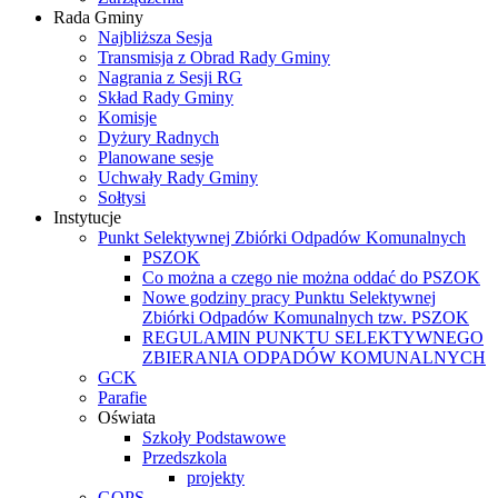
Rada Gminy
Najbliższa Sesja
Transmisja z Obrad Rady Gminy
Nagrania z Sesji RG
Skład Rady Gminy
Komisje
Dyżury Radnych
Planowane sesje
Uchwały Rady Gminy
Sołtysi
Instytucje
Punkt Selektywnej Zbiórki Odpadów Komunalnych
PSZOK
Co można a czego nie można oddać do PSZOK
Nowe godziny pracy Punktu Selektywnej
Zbiórki Odpadów Komunalnych tzw. PSZOK
REGULAMIN PUNKTU SELEKTYWNEGO
ZBIERANIA ODPADÓW KOMUNALNYCH
GCK
Parafie
Oświata
Szkoły Podstawowe
Przedszkola
projekty
GOPS