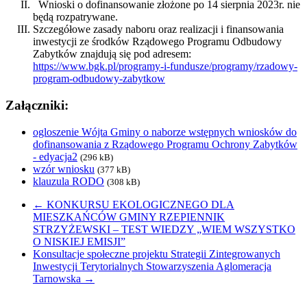
Wnioski o dofinansowanie złożone po 14 sierpnia 2023r. nie
będą rozpatrywane.
Szczegółowe zasady naboru oraz realizacji i finansowania
inwestycji ze środków Rządowego Programu Odbudowy
Zabytków znajdują się pod adresem:
https://www.bgk.pl/programy-i-fundusze/programy/rzadowy-
program-odbudowy-zabytkow
Załączniki:
ogloszenie Wójta Gminy o naborze wstępnych wniosków do
dofinansowania z Rządowego Programu Ochrony Zabytków
- edyacja2
(296 kB)
wzór wniosku
(377 kB)
klauzula RODO
(308 kB)
←
KONKURSU EKOLOGICZNEGO DLA
MIESZKAŃCÓW GMINY RZEPIENNIK
STRZYŻEWSKI – TEST WIEDZY „WIEM WSZYSTKO
O NISKIEJ EMISJI”
Konsultacje społeczne projektu Strategii Zintegrowanych
Inwestycji Terytorialnych Stowarzyszenia Aglomeracja
Tarnowska
→