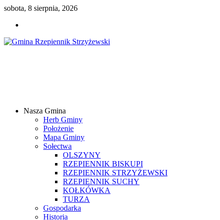
sobota, 8 sierpnia, 2026
Gmina
Rzepiennik
Strzyżewski
Nasza Gmina
Samorządowy
Herb Gminy
Portal
Położenie
Internetowy
Mapa Gminy
Sołectwa
OLSZYNY
RZEPIENNIK BISKUPI
RZEPIENNIK STRZYŻEWSKI
RZEPIENNIK SUCHY
KOŁKÓWKA
TURZA
Gospodarka
Historia