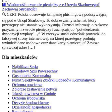
[…]
🏦 Wiadomość o zwrocie pieniędzy z e-Urzędu Skarbowego?
Zachowaj ostrożność!
🔍 CERT Polska obserwuje kampanię phishingową podszywającą
się pod e-Urząd Skarbowy. To dobrze znany schemat, który
przestępcy nieustannie wykorzystują. Oszuści informują o rzekomo
przyznanym zwrocie pieniędzy i zachęcają do "potwierdzenia
dyspozycji wypłaty". 🔗 W rzeczywistości odnośnik prowadzi do
fałszywej strony internetowej, na której przestępcy próbują
wyłudzić dane osobowe oraz dane karty płatniczej.✅ Zawsze
sprawdzaj adres […]
Dla mieszkańców
Najbliższa Sesja
Narodowy Spis Powszechny
Gospodarka Komunalna
Punkt Selektywnej Zbiórki Odpadów Komunalnych
Ochrona powietrza
Zbiorcze zestawienie petycji
Jakość powietrza w Gminie
Ochrona środowiska
Decyzje środowiskowe
Działalność gospodarcza
Rewitalizacja