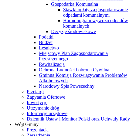
Gospodarka Komunalna
Stawki opłaty za gospodarowanie
odpadami komunalnymi
Harmonogram wywozu odpadów
komunalnych
Decyzje środowiskowe
Podatki
Budżet
Leśnictwo
Miejscowy Plan Zagospodarowania
Przestrzennego
Rewitalizacja
Ochrona Ludności i obrona Cywilna
Gminna Komisja Rozwiązywania Problemów
Alkoholowych
Narodowy Spis Powszechny
Przetargi
Zapytania Ofertowe
Inwestycje
Utrzymanie dróg
Informacje urzędowe
Dziennik Ustaw i Monitor Polski oraz Uchwały Rady
Wójt Gminy
Prezentacja
Zarządzenia