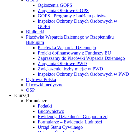
Ogłoszenia GOPS
Zapytania Ofertowe GOPS
GOPS_ Programy z budżetu państwa
Inspektor Ochrony Danych Osobowych w
GOPS
Biblioteki
Placówka Wsparcia Dziennego w Rzepienniku
Biskupim
Placówka Wsparcia Dziennego
Projekt dofinansowany z Funduszy EU
Zapraszamy do Placówki Wsparcia Dziennego
Zapytania Ofertowe PWD
Zwiększenie liczby miejsc w PWD
Inspektor Ochrony Danych Osobowych w PWD
Cyfrowa Polska
Placówki medyczne
OSP
E-urząd
Formularze
Podatki
Budownictwo
Ewidencja Działalności Gospodarczej
Formularze – Ewidencja Ludności
Urząd Stanu Cywilnego