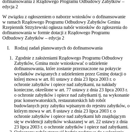
dofinansowania z Rządowego Programu Odbudowy Zabytków –
edycja 2
W związku z ogłoszeniem o naborze wniosków o dofinansowanie
w ramach Rządowego Programu Odbudowy Zabytków Gmina
Rzepiennik Strzyżewski ogłasza nabór wniosków do zgłoszenia do
dofinansowania w formie dotacji z Rządowego Programu
Odbudowy Zabytków – edycja 2
I. Rodzaj zadań planowanych do dofinansowania
Zgodnie z założeniami Rządowego Programu Odbudowy
Zabytków, Gmina może wnioskować o udzielenie
dofinansowania, które zostanie przeznaczone na pokrycie
wydatków związanych z udzieleniem przez Gminę dotacji o
której mowa w art. 81 ustawy z dnia 23 lipca 2003 r. o
ochronie zabytków i opiece nad zabytkami, na nakłady
konieczne, określone w art. 77 ustawy z dnia 23 lipca 2003 r.
o ochronie zabytków i opiece nad zabytkami tj. na wykonanie
prac konserwatorskich, restauratorskich lub robót
budowlanych przy zabytku wpisanym do rejestru zabytków, o
którym mowa w art. 8 ustawy z dnia 23 lipca 2003 r. o
ochronie zabytków i opiece nad zabytkami lub znajdującym
się w ewidencji zabytków wskazanej w art. 22 ustawy z dnia
23 lipca 2003 r. o ochronie zabytków i opiece nad zabytkami.