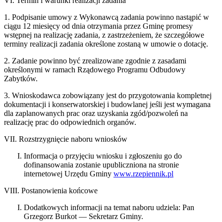
VI. Termin i warunki realizacji zadania
1. Podpisanie umowy z Wykonawcą zadania powinno nastąpić w
ciągu 12 miesięcy od dnia otrzymania przez Gminę promesy
wstępnej na realizację zadania, z zastrzeżeniem, że szczegółowe
terminy realizacji zadania określone zostaną w umowie o dotację.
2. Zadanie powinno być zrealizowane zgodnie z zasadami
określonymi w ramach Rządowego Programu Odbudowy
Zabytków.
3. Wnioskodawca zobowiązany jest do przygotowania kompletnej
dokumentacji i konserwatorskiej i budowlanej jeśli jest wymagana
dla zaplanowanych prac oraz uzyskania zgód/pozwoleń na
realizację prac do odpowiednich organów.
VII. Rozstrzygnięcie naboru wniosków
Informacja o przyjęciu wniosku i zgłoszeniu go do
dofinansowania zostanie upubliczniona na stronie
internetowej Urzędu Gminy
www.rzepiennik.pl
VIII. Postanowienia końcowe
Dodatkowych informacji na temat naboru udziela: Pan
Grzegorz Burkot — Sekretarz Gminy.