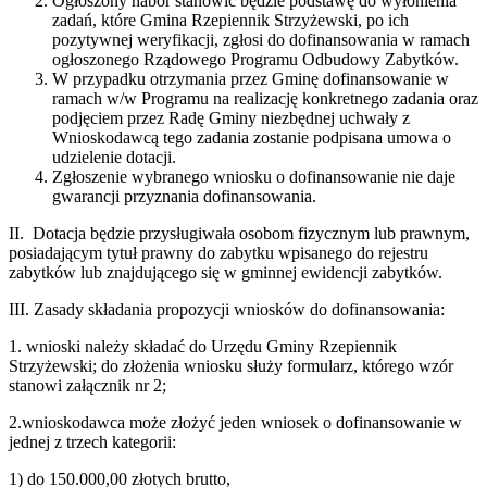
Ogłoszony nabór stanowić będzie podstawę do wyłonienia
zadań, które Gmina Rzepiennik Strzyżewski, po ich
pozytywnej weryfikacji, zgłosi do dofinansowania w ramach
ogłoszonego Rządowego Programu Odbudowy Zabytków.
W przypadku otrzymania przez Gminę dofinansowanie w
ramach w/w Programu na realizację konkretnego zadania oraz
podjęciem przez Radę Gminy niezbędnej uchwały z
Wnioskodawcą tego zadania zostanie podpisana umowa o
udzielenie dotacji.
Zgłoszenie wybranego wniosku o dofinansowanie nie daje
gwarancji przyznania dofinansowania.
II. Dotacja będzie przysługiwała osobom fizycznym lub prawnym,
posiadającym tytuł prawny do zabytku wpisanego do rejestru
zabytków lub znajdującego się w gminnej ewidencji zabytków.
III. Zasady składania propozycji wniosków do dofinansowania:
1. wnioski należy składać do Urzędu Gminy Rzepiennik
Strzyżewski; do złożenia wniosku służy formularz, którego wzór
stanowi załącznik nr 2;
2.wnioskodawca może złożyć jeden wniosek o dofinansowanie w
jednej z trzech kategorii:
1) do 150.000,00 złotych brutto,