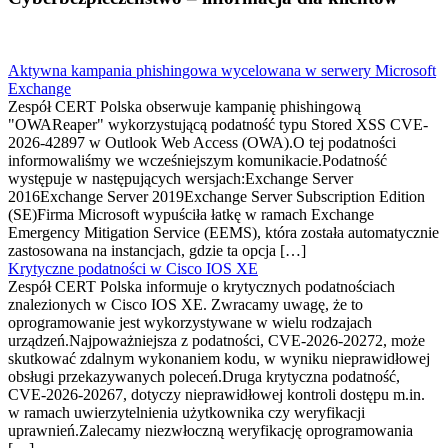
Aktywna kampania phishingowa wycelowana w serwery Microsoft
Exchange
Zespół CERT Polska obserwuje kampanię phishingową
"OWAReaper" wykorzystującą podatność typu Stored XSS CVE-
2026-42897 w Outlook Web Access (OWA).O tej podatności
informowaliśmy we wcześniejszym komunikacie.Podatność
występuje w następujących wersjach:Exchange Server
2016Exchange Server 2019Exchange Server Subscription Edition
(SE)Firma Microsoft wypuściła łatkę w ramach Exchange
Emergency Mitigation Service (EEMS), która została automatycznie
zastosowana na instancjach, gdzie ta opcja […]
Krytyczne podatności w Cisco IOS XE
Zespół CERT Polska informuje o krytycznych podatnościach
znalezionych w Cisco IOS XE. Zwracamy uwagę, że to
oprogramowanie jest wykorzystywane w wielu rodzajach
urządzeń.Najpoważniejsza z podatności, CVE-2026-20272, może
skutkować zdalnym wykonaniem kodu, w wyniku nieprawidłowej
obsługi przekazywanych poleceń.Druga krytyczna podatność,
CVE-2026-20267, dotyczy nieprawidłowej kontroli dostępu m.in.
w ramach uwierzytelnienia użytkownika czy weryfikacji
uprawnień.Zalecamy niezwłoczną weryfikację oprogramowania