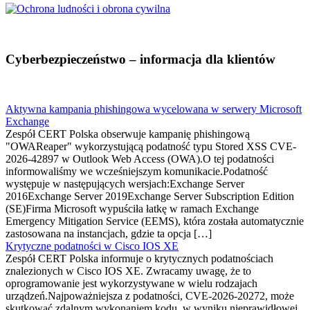
Cyberbezpieczeństwo – informacja dla klientów
Aktywna kampania phishingowa wycelowana w serwery Microsoft
Exchange
Zespół CERT Polska obserwuje kampanię phishingową
"OWAReaper" wykorzystującą podatność typu Stored XSS CVE-
2026-42897 w Outlook Web Access (OWA).O tej podatności
informowaliśmy we wcześniejszym komunikacie.Podatność
występuje w następujących wersjach:Exchange Server
2016Exchange Server 2019Exchange Server Subscription Edition
(SE)Firma Microsoft wypuściła łatkę w ramach Exchange
Emergency Mitigation Service (EEMS), która została automatycznie
zastosowana na instancjach, gdzie ta opcja […]
Krytyczne podatności w Cisco IOS XE
Zespół CERT Polska informuje o krytycznych podatnościach
znalezionych w Cisco IOS XE. Zwracamy uwagę, że to
oprogramowanie jest wykorzystywane w wielu rodzajach
urządzeń.Najpoważniejsza z podatności, CVE-2026-20272, może
skutkować zdalnym wykonaniem kodu, w wyniku nieprawidłowej