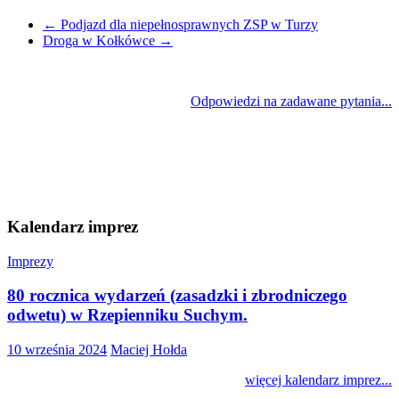
←
Podjazd dla niepełnosprawnych ZSP w Turzy
Droga w Kołkówce
→
Odpowiedzi na zadawane pytania...
Kalendarz imprez
Imprezy
80 rocznica wydarzeń (zasadzki i zbrodniczego
odwetu) w Rzepienniku Suchym.
10 września 2024
Maciej Hołda
więcej kalendarz imprez...