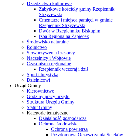
Dziedzictwo kulturowe
Zabytkowe kościoły gminy Rzepiennik
Strzyżewski
Cmentarze i miejsca pamięci w gminie
Rzepiennik Strzyżewski
Dwór w Rzepienniku Biskupim
Izba Regionalna Zapiecek
Środowisko naturalne
Rolnictwo
Stowarzyszenia i zespoły
Naczelnicy i Wójtowie
Czasopisma regionalne
Rzepiennik wczoraj i dziś
Sport i turystyka
Dzielnicowi
Urząd Gminy
Kierownictwo
Godziny pracy urzędu
Struktura Urzędu Gminy
Statut Gminy
Kategorie tematyczne
Działalność gospodarcza
Ochrona środowiska
Ochrona powietrza
Przydomowa Oczyszczalnia Ścieków