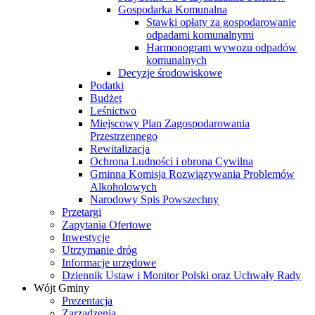
Gospodarka Komunalna
Stawki opłaty za gospodarowanie
odpadami komunalnymi
Harmonogram wywozu odpadów
komunalnych
Decyzje środowiskowe
Podatki
Budżet
Leśnictwo
Miejscowy Plan Zagospodarowania
Przestrzennego
Rewitalizacja
Ochrona Ludności i obrona Cywilna
Gminna Komisja Rozwiązywania Problemów
Alkoholowych
Narodowy Spis Powszechny
Przetargi
Zapytania Ofertowe
Inwestycje
Utrzymanie dróg
Informacje urzędowe
Dziennik Ustaw i Monitor Polski oraz Uchwały Rady
Wójt Gminy
Prezentacja
Zarządzenia