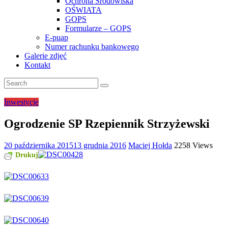
Ochrona Środowiska
OŚWIATA
GOPS
Formularze – GOPS
E-puap
Numer rachunku bankowego
Galerie zdjęć
Kontakt
Inwestycje
Ogrodzenie SP Rzepiennik Strzyżewski
20 października 2015
13 grudnia 2016
Maciej Hołda
2258 Views
Drukuj