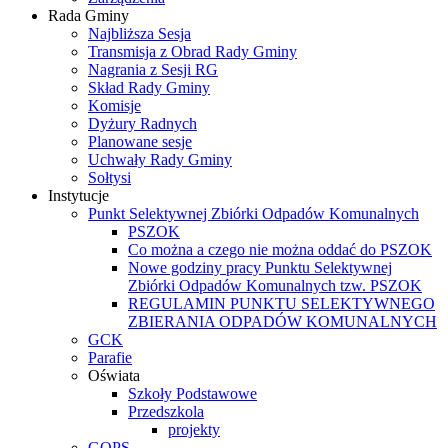
Rada Gminy
Najbliższa Sesja
Transmisja z Obrad Rady Gminy
Nagrania z Sesji RG
Skład Rady Gminy
Komisje
Dyżury Radnych
Planowane sesje
Uchwały Rady Gminy
Sołtysi
Instytucje
Punkt Selektywnej Zbiórki Odpadów Komunalnych
PSZOK
Co można a czego nie można oddać do PSZOK
Nowe godziny pracy Punktu Selektywnej
Zbiórki Odpadów Komunalnych tzw. PSZOK
REGULAMIN PUNKTU SELEKTYWNEGO
ZBIERANIA ODPADÓW KOMUNALNYCH
GCK
Parafie
Oświata
Szkoły Podstawowe
Przedszkola
projekty
GOPS