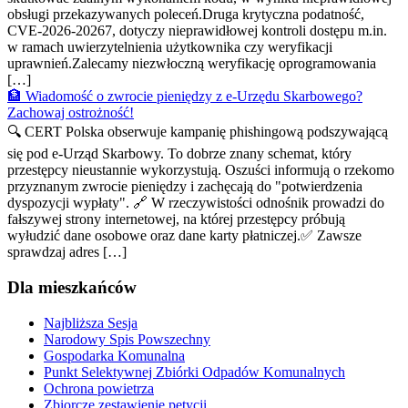
obsługi przekazywanych poleceń.Druga krytyczna podatność,
CVE-2026-20267, dotyczy nieprawidłowej kontroli dostępu m.in.
w ramach uwierzytelnienia użytkownika czy weryfikacji
uprawnień.Zalecamy niezwłoczną weryfikację oprogramowania
[…]
🏦 Wiadomość o zwrocie pieniędzy z e-Urzędu Skarbowego?
Zachowaj ostrożność!
🔍 CERT Polska obserwuje kampanię phishingową podszywającą
się pod e-Urząd Skarbowy. To dobrze znany schemat, który
przestępcy nieustannie wykorzystują. Oszuści informują o rzekomo
przyznanym zwrocie pieniędzy i zachęcają do "potwierdzenia
dyspozycji wypłaty". 🔗 W rzeczywistości odnośnik prowadzi do
fałszywej strony internetowej, na której przestępcy próbują
wyłudzić dane osobowe oraz dane karty płatniczej.✅ Zawsze
sprawdzaj adres […]
Dla mieszkańców
Najbliższa Sesja
Narodowy Spis Powszechny
Gospodarka Komunalna
Punkt Selektywnej Zbiórki Odpadów Komunalnych
Ochrona powietrza
Zbiorcze zestawienie petycji