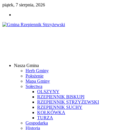
piątek, 7 sierpnia, 2026
Gmina
Rzepiennik
Strzyżewski
Nasza Gmina
Samorządowy
Herb Gminy
Portal
Położenie
Internetowy
Mapa Gminy
Sołectwa
OLSZYNY
RZEPIENNIK BISKUPI
RZEPIENNIK STRZYŻEWSKI
RZEPIENNIK SUCHY
KOŁKÓWKA
TURZA
Gospodarka
Historia