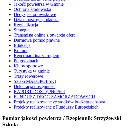
Jakość powietrza w Gminie
Ochrona środowiska
Decyzje środowiskowe
Działalność gospodarcza
Rewitalizacja
Strategia
Transmisja online z otwarcia ofert
Darmowa pomoc prawna
Edukacja
Kultura
Repertuar kina za rogiem
Po godzinach
Kluby sportowe
Turystyka w gminie
Trasy rowerowe
Szlaki MAŁOPOLSKI
Deklaracja dostępności
RAPORT DOSTĘPNOŚCI
FUNDUSZ DRÓG SAMORZĄDOWYCH
Projekty realizowane ze środków budżetu państwa
Projekty realizowane z Funduszy Europejskich
Pomiar jakości powietrza / Rzepiennik Strzyżewski
Szkoła