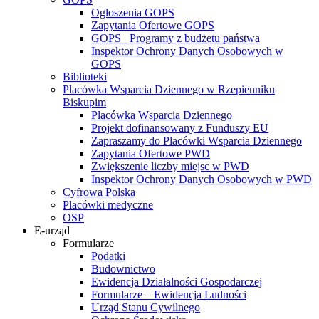
Ogłoszenia GOPS
Zapytania Ofertowe GOPS
GOPS_ Programy z budżetu państwa
Inspektor Ochrony Danych Osobowych w
GOPS
Biblioteki
Placówka Wsparcia Dziennego w Rzepienniku
Biskupim
Placówka Wsparcia Dziennego
Projekt dofinansowany z Funduszy EU
Zapraszamy do Placówki Wsparcia Dziennego
Zapytania Ofertowe PWD
Zwiększenie liczby miejsc w PWD
Inspektor Ochrony Danych Osobowych w PWD
Cyfrowa Polska
Placówki medyczne
OSP
E-urząd
Formularze
Podatki
Budownictwo
Ewidencja Działalności Gospodarczej
Formularze – Ewidencja Ludności
Urząd Stanu Cywilnego