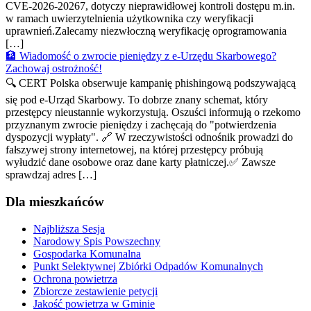
CVE-2026-20267, dotyczy nieprawidłowej kontroli dostępu m.in.
w ramach uwierzytelnienia użytkownika czy weryfikacji
uprawnień.Zalecamy niezwłoczną weryfikację oprogramowania
[…]
🏦 Wiadomość o zwrocie pieniędzy z e-Urzędu Skarbowego?
Zachowaj ostrożność!
🔍 CERT Polska obserwuje kampanię phishingową podszywającą
się pod e-Urząd Skarbowy. To dobrze znany schemat, który
przestępcy nieustannie wykorzystują. Oszuści informują o rzekomo
przyznanym zwrocie pieniędzy i zachęcają do "potwierdzenia
dyspozycji wypłaty". 🔗 W rzeczywistości odnośnik prowadzi do
fałszywej strony internetowej, na której przestępcy próbują
wyłudzić dane osobowe oraz dane karty płatniczej.✅ Zawsze
sprawdzaj adres […]
Dla mieszkańców
Najbliższa Sesja
Narodowy Spis Powszechny
Gospodarka Komunalna
Punkt Selektywnej Zbiórki Odpadów Komunalnych
Ochrona powietrza
Zbiorcze zestawienie petycji
Jakość powietrza w Gminie