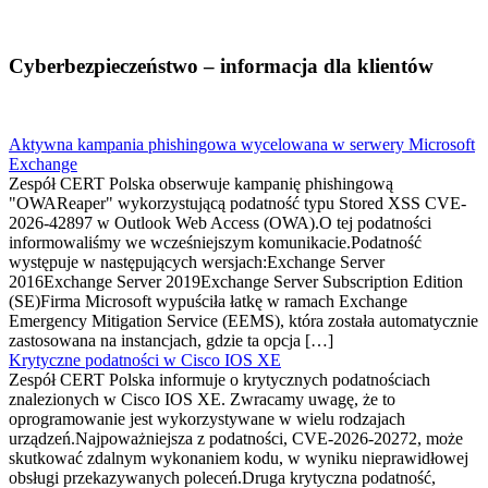
Cyberbezpieczeństwo – informacja dla klientów
Aktywna kampania phishingowa wycelowana w serwery Microsoft
Exchange
Zespół CERT Polska obserwuje kampanię phishingową
"OWAReaper" wykorzystującą podatność typu Stored XSS CVE-
2026-42897 w Outlook Web Access (OWA).O tej podatności
informowaliśmy we wcześniejszym komunikacie.Podatność
występuje w następujących wersjach:Exchange Server
2016Exchange Server 2019Exchange Server Subscription Edition
(SE)Firma Microsoft wypuściła łatkę w ramach Exchange
Emergency Mitigation Service (EEMS), która została automatycznie
zastosowana na instancjach, gdzie ta opcja […]
Krytyczne podatności w Cisco IOS XE
Zespół CERT Polska informuje o krytycznych podatnościach
znalezionych w Cisco IOS XE. Zwracamy uwagę, że to
oprogramowanie jest wykorzystywane w wielu rodzajach
urządzeń.Najpoważniejsza z podatności, CVE-2026-20272, może
skutkować zdalnym wykonaniem kodu, w wyniku nieprawidłowej
obsługi przekazywanych poleceń.Druga krytyczna podatność,