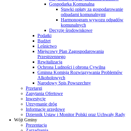
Gospodarka Komunalna
Stawki opłaty za gospodarowanie
odpadami komunalnymi
Harmonogram wywozu odpadów
komunalnych
Decyzje środowiskowe
Podatki
Budżet
Leśnictwo
Miejscowy Plan Zagospodarowania
Przestrzennego
Rewitalizacja
Ochrona Ludności i obrona Cywilna
Gminna Komisja Rozwiązywania Problemów
Alkoholowych
Narodowy Spis Powszechny
Przetargi
Zapytania Ofertowe
Inwestycje
Utrzymanie dróg
Informacje urzędowe
Dziennik Ustaw i Monitor Polski oraz Uchwały Rady
Wójt Gminy
Prezentacja
Zarządzenia