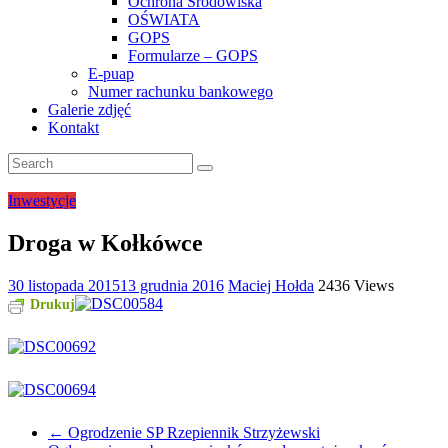
Ochrona Środowiska
OŚWIATA
GOPS
Formularze – GOPS
E-puap
Numer rachunku bankowego
Galerie zdjęć
Kontakt
Inwestycje
Droga w Kołkówce
30 listopada 2015
13 grudnia 2016
Maciej Hołda
2436 Views
Drukuj
←
Ogrodzenie SP Rzepiennik Strzyżewski