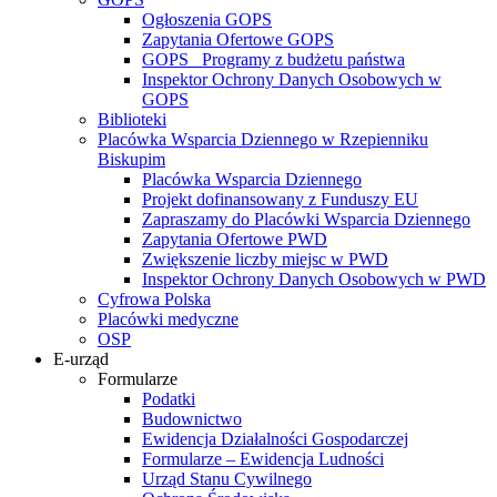
Ogłoszenia GOPS
Zapytania Ofertowe GOPS
GOPS_ Programy z budżetu państwa
Inspektor Ochrony Danych Osobowych w
GOPS
Biblioteki
Placówka Wsparcia Dziennego w Rzepienniku
Biskupim
Placówka Wsparcia Dziennego
Projekt dofinansowany z Funduszy EU
Zapraszamy do Placówki Wsparcia Dziennego
Zapytania Ofertowe PWD
Zwiększenie liczby miejsc w PWD
Inspektor Ochrony Danych Osobowych w PWD
Cyfrowa Polska
Placówki medyczne
OSP
E-urząd
Formularze
Podatki
Budownictwo
Ewidencja Działalności Gospodarczej
Formularze – Ewidencja Ludności
Urząd Stanu Cywilnego