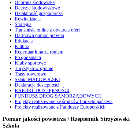
Ochrona środowiska
Decyzje środowiskowe
Działalność gospodarcza
Rewitalizacja
Strategia
Transmisja online z otwarcia ofert
Darmowa pomoc prawna
Edukacja
Kultura
Repertuar kina za rogiem
Po godzinach
Kluby sportowe
Turystyka w gminie
Trasy rowerowe
Szlaki MAŁOPOLSKI
Deklaracja dostępności
RAPORT DOSTĘPNOŚCI
FUNDUSZ DRÓG SAMORZĄDOWYCH
Projekty realizowane ze środków budżetu państwa
Projekty realizowane z Funduszy Europejskich
Pomiar jakości powietrza / Rzepiennik Strzyżewski
Szkoła