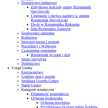
Dziedzictwo kulturowe
Zabytkowe kościoły gminy Rzepiennik
Strzyżewski
Cmentarze i miejsca pamięci w gminie
Rzepiennik Strzyżewski
Dwór w Rzepienniku Biskupim
Izba Regionalna Zapiecek
Środowisko naturalne
Rolnictwo
Stowarzyszenia i zespoły
Naczelnicy i Wójtowie
Czasopisma regionalne
Rzepiennik wczoraj i dziś
Sport i turystyka
Dzielnicowi
Urząd Gminy
Kierownictwo
Godziny pracy urzędu
Struktura Urzędu Gminy
Statut Gminy
Kategorie tematyczne
Działalność gospodarcza
Ochrona środowiska
Ochrona powietrza
Przydomowa Oczyszczalnia Ścieków