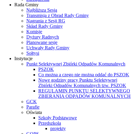
Rada Gminy
Najbliższa Sesja
Transmisja z Obrad Rady Gminy
Nagrania z Sesji RG
Skład Rady Gminy
Komisje
Dyżury Radnych
Planowane sesje
Uchwały Rady Gminy
Sołtysi
Instytucje
Punkt Selektywnej Zbiórki Odpadów Komunalnych
PSZOK
Co można a czego nie można oddać do PSZOK
Nowe godziny pracy Punktu Selektywnej
Zbiórki Odpadów Komunalnych tzw. PSZOK
REGULAMIN PUNKTU SELEKTYWNEGO
ZBIERANIA ODPADÓW KOMUNALNYCH
GCK
Parafie
Oświata
Szkoły Podstawowe
Przedszkola
projekty
GOPS