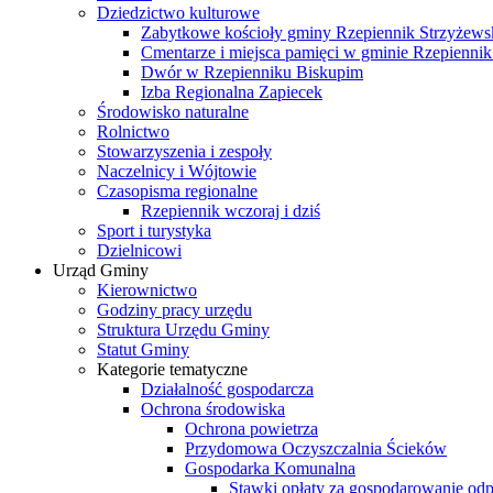
Dziedzictwo kulturowe
Zabytkowe kościoły gminy Rzepiennik Strzyżews
Cmentarze i miejsca pamięci w gminie Rzepiennik
Dwór w Rzepienniku Biskupim
Izba Regionalna Zapiecek
Środowisko naturalne
Rolnictwo
Stowarzyszenia i zespoły
Naczelnicy i Wójtowie
Czasopisma regionalne
Rzepiennik wczoraj i dziś
Sport i turystyka
Dzielnicowi
Urząd Gminy
Kierownictwo
Godziny pracy urzędu
Struktura Urzędu Gminy
Statut Gminy
Kategorie tematyczne
Działalność gospodarcza
Ochrona środowiska
Ochrona powietrza
Przydomowa Oczyszczalnia Ścieków
Gospodarka Komunalna
Stawki opłaty za gospodarowanie o