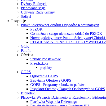
Dyżury Radnych
Planowane sesje
Uchwały Rady Gminy
Sołtysi
Instytucje
Punkt Selektywnej Zbiórki Odpadów Komunalnych
PSZOK
Co można a czego nie można oddać do PSZOK
Nowe godziny pracy Punktu Selektywnej Zbiór
REGULAMIN PUNKTU SELEKTYWNEGO 
GCK
Parafie
Oświata
Szkoły Podstawowe
Przedszkola
projekty
GOPS
Ogłoszenia GOPS
Zapytania Ofertowe GOPS
GOPS_ Programy z budżetu państwa
Inspektor Ochrony Danych Osobowych w GOPS
Biblioteki
Placówka Wsparcia Dziennego w Rzepienniku Biskupi
Placówka Wsparcia Dziennego
Projekt dofinansowany z Funduszy EU