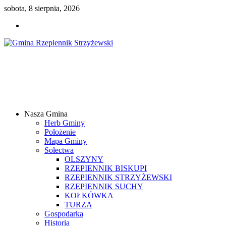
sobota, 8 sierpnia, 2026
Gmina
Rzepiennik
Strzyżewski
Nasza Gmina
Samorządowy
Herb Gminy
Portal
Położenie
Internetowy
Mapa Gminy
Sołectwa
OLSZYNY
RZEPIENNIK BISKUPI
RZEPIENNIK STRZYŻEWSKI
RZEPIENNIK SUCHY
KOŁKÓWKA
TURZA
Gospodarka
Historia