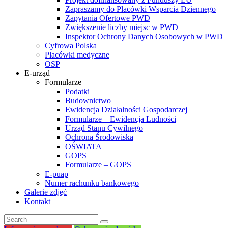
Zapraszamy do Placówki Wsparcia Dziennego
Zapytania Ofertowe PWD
Zwiększenie liczby miejsc w PWD
Inspektor Ochrony Danych Osobowych w PWD
Cyfrowa Polska
Placówki medyczne
OSP
E-urząd
Formularze
Podatki
Budownictwo
Ewidencja Działalności Gospodarczej
Formularze – Ewidencja Ludności
Urząd Stanu Cywilnego
Ochrona Środowiska
OŚWIATA
GOPS
Formularze – GOPS
E-puap
Numer rachunku bankowego
Galerie zdjęć
Kontakt