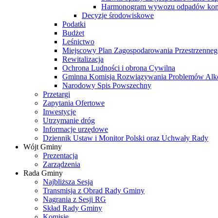
Harmonogram wywozu odpadów kom
Decyzje środowiskowe
Podatki
Budżet
Leśnictwo
Miejscowy Plan Zagospodarowania Przestrzenneg
Rewitalizacja
Ochrona Ludności i obrona Cywilna
Gminna Komisja Rozwiązywania Problemów Al
Narodowy Spis Powszechny
Przetargi
Zapytania Ofertowe
Inwestycje
Utrzymanie dróg
Informacje urzędowe
Dziennik Ustaw i Monitor Polski oraz Uchwały Rady
Wójt Gminy
Prezentacja
Zarządzenia
Rada Gminy
Najbliższa Sesja
Transmisja z Obrad Rady Gminy
Nagrania z Sesji RG
Skład Rady Gminy
Komisje