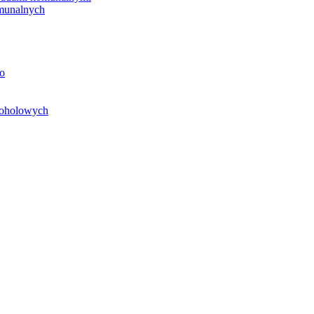
unalnych
o
koholowych