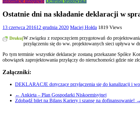
Informacje urzędowe
Ochrona środowiska
Ostatnie dni na składanie deklaracji w sp
13 czerwca 2016
12 grudnia 2020
Maciej Hołda
1819 Views
W związku z rozpoczęciem przygotowań do projektowania w
Drukuj
przyłączeniu się do ww. projektowanych sieci upływa w dn
Po tym terminie wszystkie deklaracje zostaną przekazane Spółce Ko
obowiązek zaprojektowania przyłączy do nieruchomości gdzie nie zło
Załączniki:
DEKLARACJE dotyczące przyłączenia się do kanalizacji i wo
←
Ankieta – Plan Gospodarki Niskoemisyjnej
Zdobądź bilet na Bilans Kariery i szansę na dofinansowanie!