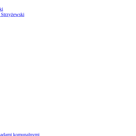
ki
 Strzyżewski
dpadami komunalnymi