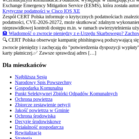
Exchange Emergency Mitigation Service (EEMS), która została automa
Krytyczne podatności w Cisco IOS XE
Zespół CERT Polska informuje o krytycznych podatnościach znalez
podatności, CVE-2026-20272, może skutkować zdalnym wykonaniem
nieprawidłowej kontroli dostępu m.in. w ramach uwierzytelnienia 
🏦 Wiadomość o zwrocie pieniędzy z e-Urzędu Skarbowego? Zachow
🔍 CERT Polska obserwuje kampanię phishingową podszywającą się p
zwrocie pieniędzy i zachęcają do "potwierdzenia dyspozycji wypłaty
karty płatniczej.✅ Zawsze sprawdzaj adres […]
Dla mieszkańców
Najbliższa Sesja
Narodowy Spis Powszechny
Gospodarka Komunalna
Punkt Selektywnej Zbiórki Odpadów Komunalnych
Ochrona powietrza
Zbiorcze zestawienie petycji
Jakość powietrza w Gminie
Ochrona środowiska
Decyzje środowiskowe
Działalność gospodarcza
Rewitalizacja
Strategia