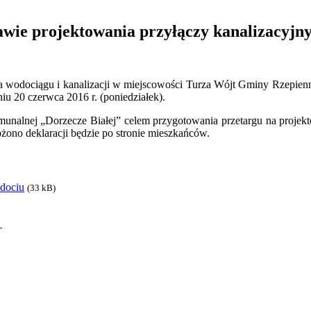
rawie projektowania przyłączy kanalizacyj
odociągu i kanalizacji w miejscowości Turza Wójt Gminy Rzepiennik 
iu 20 czerwca 2016 r. (poniedziałek).
munalnej „Dorzecze Białej” celem przygotowania przetargu na projek
żono deklaracji będzie po stronie mieszkańców.
dociu
(33 kB)
→