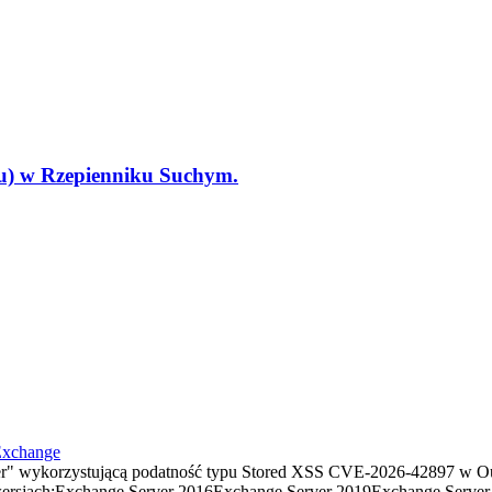
tu) w Rzepienniku Suchym.
Exchange
" wykorzystującą podatność typu Stored XSS CVE-2026-42897 w Ou
ersjach:Exchange Server 2016Exchange Server 2019Exchange Server S