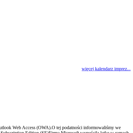
więcej kalendarz imprez...
tlook Web Access (OWA).O tej podatności informowaliśmy we
ubscription Edition (SE)Firma Microsoft wypuściła łatkę w ramach