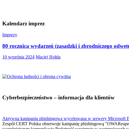
Kalendarz imprez
Imprezy
80 rocznica wydarzeń (zasadzki i zbrodniczego odwe
10 września 2024
Maciej Hołda
Cyberbezpieczeństwo – informacja dla klientów
Aktywna kampania phishingowa wycelowana w serwery Microsoft 
Zespół CERT Polska obserwuje kampanię phishingową "OWAReaper
wcześniejszym komunikacie.Podatność występuje w następujących w