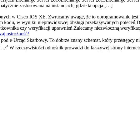
tycznie zastosowana na instancjach, gdzie ta opcja […]
ionych w Cisco IOS XE. Zwracamy uwagę, że to oprogramowanie jest
 kodu, w wyniku nieprawidłowej obsługi przekazywanych poleceń.D
użytkownika czy weryfikacji uprawnień.Zalecamy niezwłoczną weryfik
aj ostrożność!
od e-Urząd Skarbowy. To dobrze znany schemat, który przestępcy ni
". 🔗 W rzeczywistości odnośnik prowadzi do fałszywej strony interne