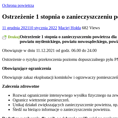
Ochrona powietrza
Ostrzeżenie 1 stopnia o zanieczyszczeniu 
11 grudnia 2021
10 stycznia 2022
Maciej Hołda
682 Views
Ostrzeżenie 1 stopnia o zanieczyszczeniu powietrza d
Drukuj
powiatu myślenickiego, powiatu nowosądeckiego, powi
Obowiązuje w dniu 11.12.2021 od godz. 06.00 do 24.00
Ostrzeżenie o ryzyku przekroczenia poziomu dopuszczalnego pyłu P
Obowiązujące ograniczenia
Obowiązuje zakaz eksploatacji kominków i ogrzewaczy pomieszczeń na
Zalecenia zdrowotne
Rozważ ograniczenie intensywnego wysiłku fizycznego na zewną
Ogranicz wietrzenie pomieszczeń.
Unikaj działań zwiększających zanieczyszczenie powietrza, np
Śledź na bieżąco informacje o zanieczyszczeniu powietrza.