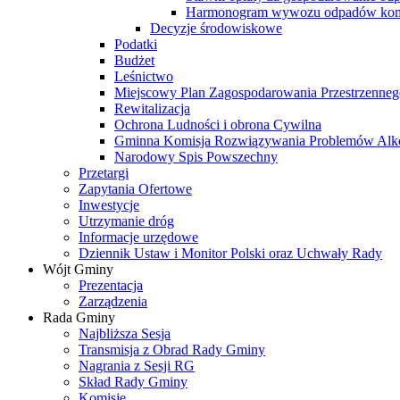
Harmonogram wywozu odpadów kom
Decyzje środowiskowe
Podatki
Budżet
Leśnictwo
Miejscowy Plan Zagospodarowania Przestrzenneg
Rewitalizacja
Ochrona Ludności i obrona Cywilna
Gminna Komisja Rozwiązywania Problemów Al
Narodowy Spis Powszechny
Przetargi
Zapytania Ofertowe
Inwestycje
Utrzymanie dróg
Informacje urzędowe
Dziennik Ustaw i Monitor Polski oraz Uchwały Rady
Wójt Gminy
Prezentacja
Zarządzenia
Rada Gminy
Najbliższa Sesja
Transmisja z Obrad Rady Gminy
Nagrania z Sesji RG
Skład Rady Gminy
Komisje