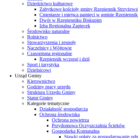
Dziedzictwo kulturowe
Zabytkowe kościoły gminy Rzepiennik Strzyżews
Cmentarze i miejsca pamięci w gminie Rzepiennik
Dwór w Rzepienniku Biskupim
Izba Regionalna Zapiecek
Środowisko naturalne
Rolnictwo
Stowarzyszenia i zespoły
Naczelnicy i Wójtowie
Czasopisma regionalne
Rzepiennik wczoraj i dziś
Sport i turystyka
Dzielnicowi
Urząd Gminy
Kierownictwo
Godziny pracy urzędu
Struktura Urzędu Gminy
Statut Gminy
Kategorie tematyczne
Działalność gospodarcza
Ochrona środowiska
Ochrona powietrza
Przydomowa Oczyszczalnia Ścieków
Gospodarka Komunalna
Stawki opłaty za gospodarowanie o