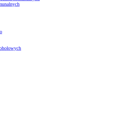
unalnych
o
koholowych