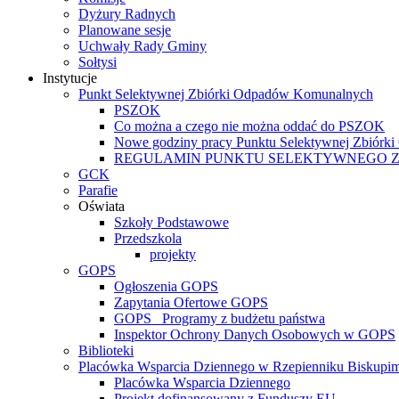
Dyżury Radnych
Planowane sesje
Uchwały Rady Gminy
Sołtysi
Instytucje
Punkt Selektywnej Zbiórki Odpadów Komunalnych
PSZOK
Co można a czego nie można oddać do PSZOK
Nowe godziny pracy Punktu Selektywnej Zbiór
REGULAMIN PUNKTU SELEKTYWNEGO 
GCK
Parafie
Oświata
Szkoły Podstawowe
Przedszkola
projekty
GOPS
Ogłoszenia GOPS
Zapytania Ofertowe GOPS
GOPS_ Programy z budżetu państwa
Inspektor Ochrony Danych Osobowych w GOPS
Biblioteki
Placówka Wsparcia Dziennego w Rzepienniku Biskupi
Placówka Wsparcia Dziennego
Projekt dofinansowany z Funduszy EU