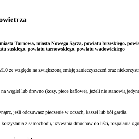
powietrza
la miasta Tarnowa, miasta Nowego Sącza, powiatu brzeskiego, powi
atu suskiego, powiatu tarnowskiego, powiatu wadowickiego
M10 ze względu na zwiększoną emisję zanieczyszczeń oraz niekorzyst
 węgiel lub drewno (kozy, piece kaflowe), jeżeli nie stanowią jedyne
trz, jeśli odczuwasz pieczenie w oczach, kaszel lub ból gardła.
. korzystania z samochodu, używania dmuchaw do liści, rozpalania ogn