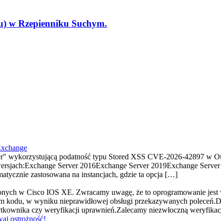
tu) w Rzepienniku Suchym.
Exchange
" wykorzystującą podatność typu Stored XSS CVE-2026-42897 w Ou
ersjach:Exchange Server 2016Exchange Server 2019Exchange Server S
tycznie zastosowana na instancjach, gdzie ta opcja […]
ionych w Cisco IOS XE. Zwracamy uwagę, że to oprogramowanie jest
 kodu, w wyniku nieprawidłowej obsługi przekazywanych poleceń.D
użytkownika czy weryfikacji uprawnień.Zalecamy niezwłoczną weryfik
aj ostrożność!