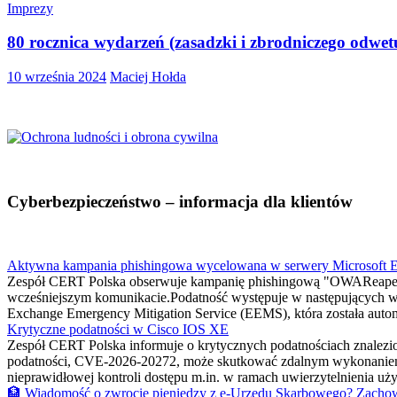
Imprezy
80 rocznica wydarzeń (zasadzki i zbrodniczego odwe
10 września 2024
Maciej Hołda
Cyberbezpieczeństwo – informacja dla klientów
Aktywna kampania phishingowa wycelowana w serwery Microsoft 
Zespół CERT Polska obserwuje kampanię phishingową "OWAReaper
wcześniejszym komunikacie.Podatność występuje w następujących w
Exchange Emergency Mitigation Service (EEMS), która została automa
Krytyczne podatności w Cisco IOS XE
Zespół CERT Polska informuje o krytycznych podatnościach znalez
podatności, CVE-2026-20272, może skutkować zdalnym wykonaniem
nieprawidłowej kontroli dostępu m.in. w ramach uwierzytelnienia 
🏦 Wiadomość o zwrocie pieniędzy z e-Urzędu Skarbowego? Zachow