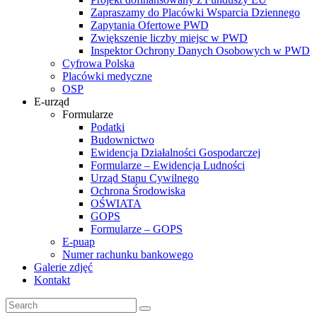
Zapraszamy do Placówki Wsparcia Dziennego
Zapytania Ofertowe PWD
Zwiększenie liczby miejsc w PWD
Inspektor Ochrony Danych Osobowych w PWD
Cyfrowa Polska
Placówki medyczne
OSP
E-urząd
Formularze
Podatki
Budownictwo
Ewidencja Działalności Gospodarczej
Formularze – Ewidencja Ludności
Urząd Stanu Cywilnego
Ochrona Środowiska
OŚWIATA
GOPS
Formularze – GOPS
E-puap
Numer rachunku bankowego
Galerie zdjęć
Kontakt