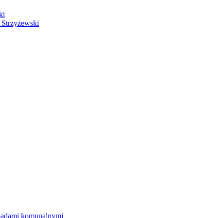
ki
 Strzyżewski
dpadami komunalnymi