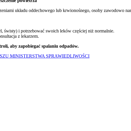
yszczenie powietrza
urzeniami układu oddechowego lub krwionośnego, osoby zawodowo naraż
, świsty) i potrzebować swoich leków częściej niż normalnie.
sultacja z lekarzem.
oli, aby zapobiegać spalaniu odpadów.
SZU MINISTERSTWA SPRAWIEDLIWOŚCI