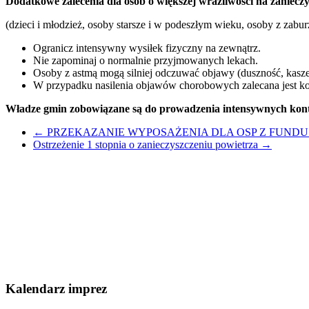
Dodatkowe zalecenia dla osób o większej wrażliwości na zaniecz
(dzieci i młodzież, osoby starsze i w podeszłym wieku, osoby z zab
Ogranicz intensywny wysiłek fizyczny na zewnątrz.
Nie zapominaj o normalnie przyjmowanych lekach.
Osoby z astmą mogą silniej odczuwać objawy (duszność, kaszel
W przypadku nasilenia objawów chorobowych zalecana jest kon
Władze gmin zobowiązane są do prowadzenia intensywnych kontr
←
PRZEKAZANIE WYPOSAŻENIA DLA OSP Z FUNDU
Ostrzeżenie 1 stopnia o zanieczyszczeniu powietrza
→
Kalendarz imprez