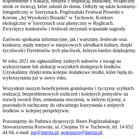
wspomnienie z wakacji, obrazek z inspiracją, maskotkę, świąteczny
stroik ze świecą), które zabrali do domu. Odbyły się także konkursy:
fotograficzny w Szerzynach, Pogórzański Festiwal Piosenki o
Koronę „Jej Wysokości Brzanki” w Tuchowie, Konkurs
ekologiczny w Szerzynach oraz plastyczny w Ryglicach.
Zwycięzcy konkursów i festiwali otrzymali wspaniałe nagrody.
Zarówno spotkania informacyjne, jak i warsztaty, festiwale oraz
konkursy, miały miejsce w miejscowych ośrodkach kultury, dzięki
życzliwości Dyrektorów tych placówek, którym bardzo dziękujemy.
W roku 2021 nie ogłaszaliśmy żadnych naborów z uwagi na
wykorzystanie lub alokację wszystkich dostępnych środków.
Uzyskaliśmy dzięki temu kolejne dodatkowe środki, które będą do
wykorzystania już w nowy roku.
Wszystkim naszym beneficjentom gratulujemy i życzymy szybkich
realizacji, bezproblemowych rozliczeń i kolejnych pomysłów na
rozwój swoich firm, zmieniania otoczenia, w którym żyjemy, a
pozostałych zachęcamy do odważnego korzystania z unijnych
środków w kolejnej perspektywie.
Pozostajemy do Państwa dyspozycji: Biuro Pogórzańskiego
Stowarzyszenia Rozwoju, ul. Chopina 10 w Tuchowie, tel. 14 652
44 04, e-mail:
psr@interia.pl
;
pogostoro@interia.pl
.