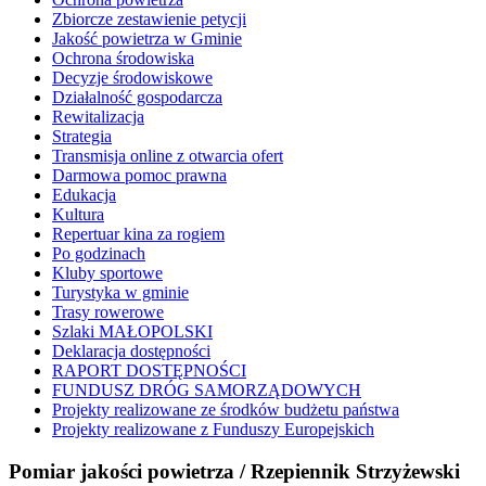
Zbiorcze zestawienie petycji
Jakość powietrza w Gminie
Ochrona środowiska
Decyzje środowiskowe
Działalność gospodarcza
Rewitalizacja
Strategia
Transmisja online z otwarcia ofert
Darmowa pomoc prawna
Edukacja
Kultura
Repertuar kina za rogiem
Po godzinach
Kluby sportowe
Turystyka w gminie
Trasy rowerowe
Szlaki MAŁOPOLSKI
Deklaracja dostępności
RAPORT DOSTĘPNOŚCI
FUNDUSZ DRÓG SAMORZĄDOWYCH
Projekty realizowane ze środków budżetu państwa
Projekty realizowane z Funduszy Europejskich
Pomiar jakości powietrza / Rzepiennik Strzyżewski