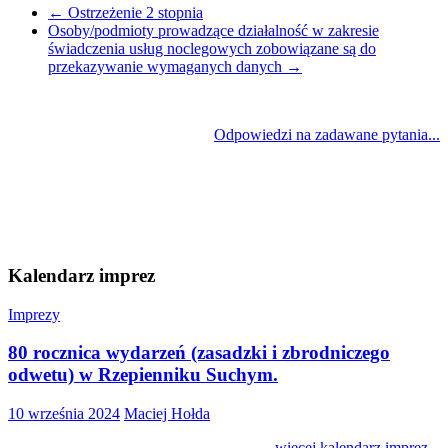
←
Ostrzeżenie 2 stopnia
Osoby/podmioty prowadzące działalność w zakresie
świadczenia usług noclegowych zobowiązane są do
przekazywanie wymaganych danych
→
Odpowiedzi na zadawane pytania...
Kalendarz imprez
Imprezy
80 rocznica wydarzeń (zasadzki i zbrodniczego
odwetu) w Rzepienniku Suchym.
10 września 2024
Maciej Hołda
więcej kalendarz imprez...