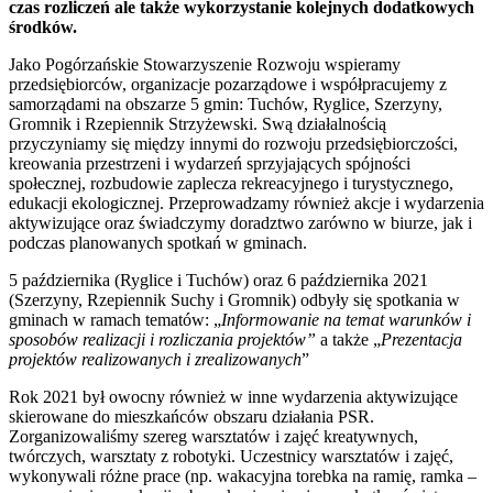
czas rozliczeń ale także wykorzystanie kolejnych dodatkowych
środków.
Jako Pogórzańskie Stowarzyszenie Rozwoju wspieramy
przedsiębiorców, organizacje pozarządowe i współpracujemy z
samorządami na obszarze 5 gmin: Tuchów, Ryglice, Szerzyny,
Gromnik i Rzepiennik Strzyżewski. Swą działalnością
przyczyniamy się między innymi do rozwoju przedsiębiorczości,
kreowania przestrzeni i wydarzeń sprzyjających spójności
społecznej, rozbudowie zaplecza rekreacyjnego i turystycznego,
edukacji ekologicznej. Przeprowadzamy również akcje i wydarzenia
aktywizujące oraz świadczymy doradztwo zarówno w biurze, jak i
podczas planowanych spotkań w gminach.
5 października (Ryglice i Tuchów) oraz 6 października 2021
(Szerzyny, Rzepiennik Suchy i Gromnik) odbyły się spotkania w
gminach w ramach tematów: „
Informowanie na temat warunków i
sposobów realizacji i rozliczania projektów”
a także „
Prezentacja
projektów realizowanych i zrealizowanych
”
Rok 2021 był owocny również w inne wydarzenia aktywizujące
skierowane do mieszkańców obszaru działania PSR.
Zorganizowaliśmy szereg warsztatów i zajęć kreatywnych,
twórczych, warsztaty z robotyki. Uczestnicy warsztatów i zajęć,
wykonywali różne prace (np. wakacyjna torebka na ramię, ramka –