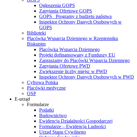
Ogłoszenia GOPS
Zapytania Ofertowe GOPS
GOPS_ Programy z budżetu państwa
Inspektor Ochrony Danych Osobowych w
GOPS
Biblioteki
Placówka Wsparcia Dziennego w Rzepienniku
Biskupim
Placówka Wsparcia Dziennego
Projekt dofinansowany z Funduszy EU
Zapraszamy do Placówki Wsparcia Dziennego
Zapytania Ofertowe PWD
Zwiększenie liczby miejsc w PWD
Inspektor Ochrony Danych Osobowych w PWD
Cyfrowa Polska
Placówki medyczne
OSP
E-urząd
Formularze
Podatki
Budownictwo
Ewidencja Działalności Gospodarczej
Formularze – Ewidencja Ludności
Urząd Stanu Cywilnego