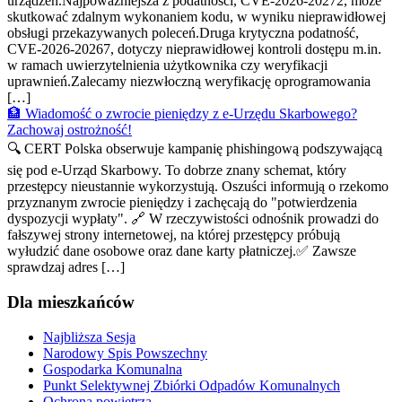
urządzeń.Najpoważniejsza z podatności, CVE-2026-20272, może
skutkować zdalnym wykonaniem kodu, w wyniku nieprawidłowej
obsługi przekazywanych poleceń.Druga krytyczna podatność,
CVE-2026-20267, dotyczy nieprawidłowej kontroli dostępu m.in.
w ramach uwierzytelnienia użytkownika czy weryfikacji
uprawnień.Zalecamy niezwłoczną weryfikację oprogramowania
[…]
🏦 Wiadomość o zwrocie pieniędzy z e-Urzędu Skarbowego?
Zachowaj ostrożność!
🔍 CERT Polska obserwuje kampanię phishingową podszywającą
się pod e-Urząd Skarbowy. To dobrze znany schemat, który
przestępcy nieustannie wykorzystują. Oszuści informują o rzekomo
przyznanym zwrocie pieniędzy i zachęcają do "potwierdzenia
dyspozycji wypłaty". 🔗 W rzeczywistości odnośnik prowadzi do
fałszywej strony internetowej, na której przestępcy próbują
wyłudzić dane osobowe oraz dane karty płatniczej.✅ Zawsze
sprawdzaj adres […]
Dla mieszkańców
Najbliższa Sesja
Narodowy Spis Powszechny
Gospodarka Komunalna
Punkt Selektywnej Zbiórki Odpadów Komunalnych
Ochrona powietrza