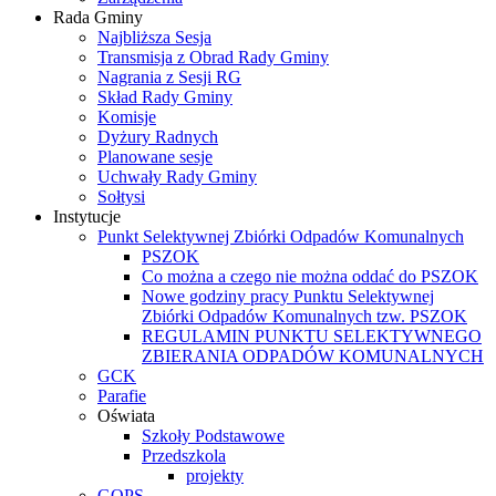
Rada Gminy
Najbliższa Sesja
Transmisja z Obrad Rady Gminy
Nagrania z Sesji RG
Skład Rady Gminy
Komisje
Dyżury Radnych
Planowane sesje
Uchwały Rady Gminy
Sołtysi
Instytucje
Punkt Selektywnej Zbiórki Odpadów Komunalnych
PSZOK
Co można a czego nie można oddać do PSZOK
Nowe godziny pracy Punktu Selektywnej
Zbiórki Odpadów Komunalnych tzw. PSZOK
REGULAMIN PUNKTU SELEKTYWNEGO
ZBIERANIA ODPADÓW KOMUNALNYCH
GCK
Parafie
Oświata
Szkoły Podstawowe
Przedszkola
projekty
GOPS