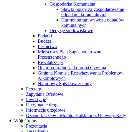
Gospodarka Komunalna
Stawki opłaty za gospodarowanie
odpadami komunalnymi
Harmonogram wywozu odpadów
komunalnych
Decyzje środowiskowe
Podatki
Budżet
Leśnictwo
Miejscowy Plan Zagospodarowania
Przestrzennego
Rewitalizacja
Ochrona Ludności i obrona Cywilna
Gminna Komisja Rozwiązywania Problemów
Alkoholowych
Narodowy Spis Powszechny
Przetargi
Zapytania Ofertowe
Inwestycje
Utrzymanie dróg
Informacje urzędowe
Dziennik Ustaw i Monitor Polski oraz Uchwały Rady
Wójt Gminy
Prezentacja
Zarządzenia