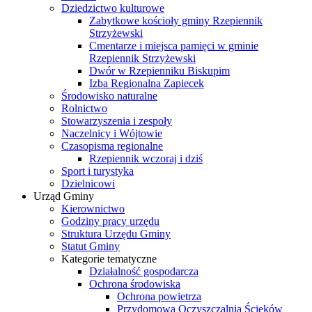
Dziedzictwo kulturowe
Zabytkowe kościoły gminy Rzepiennik
Strzyżewski
Cmentarze i miejsca pamięci w gminie
Rzepiennik Strzyżewski
Dwór w Rzepienniku Biskupim
Izba Regionalna Zapiecek
Środowisko naturalne
Rolnictwo
Stowarzyszenia i zespoły
Naczelnicy i Wójtowie
Czasopisma regionalne
Rzepiennik wczoraj i dziś
Sport i turystyka
Dzielnicowi
Urząd Gminy
Kierownictwo
Godziny pracy urzędu
Struktura Urzędu Gminy
Statut Gminy
Kategorie tematyczne
Działalność gospodarcza
Ochrona środowiska
Ochrona powietrza
Przydomowa Oczyszczalnia Ścieków