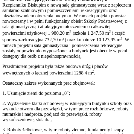
Rzepienniku Biskupim o nową salę gimnastyczną wraz z zapleczem
sanitarno-szatniowym i pomieszczeniami rekreacyjnymi oraz
ukształtowaniem otoczenia budynku. W ramach projektu powstał
nowoczesny i w pełni funkcjonalny obiekt Szkoły Podstawowej z
salą gimnastyczną i atrakcyjnym otoczeniem o całkowitej
2
2
powierzchni użytkowej 1 980,20 m
(szkoła
1 247,50 m
i część
2
3
sportowo-rekreacyjna 732,70 m
) oraz kubaturze 10 123,95 m
. W
ramach projektu sala gimnastyczna i pomieszczenia rekreacyjne
zostały odpowiednio wyposażone, a budynek jest obecnie w pełni
dostępny dla osób z niepełnosprawnością.
Przedmiotem projektu była także budowa dróg i placów
2
wewnętrznych o łącznej powierzchni 1288,4 m
.
Ostateczny zakres wykonanych prac obejmował:
1. Usunięcie ziemi do poziomu „0″;
2. Wydzielenie klatki schodowej w istniejącym budynku szkoły oraz
wykucie otworu dla przewiązki, w tym: prace rozbiórkowe, roboty
murarskie i nadproża, podjazd do przewiązki, roboty
wykończeniowe, stolarka;
3. Roboty żelbetowe, w tym: roboty ziemne, fundamenty i słupy