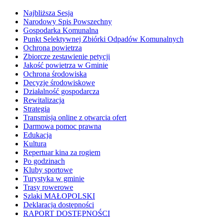
Najbliższa Sesja
Narodowy Spis Powszechny
Gospodarka Komunalna
Punkt Selektywnej Zbiórki Odpadów Komunalnych
Ochrona powietrza
Zbiorcze zestawienie petycji
Jakość powietrza w Gminie
Ochrona środowiska
Decyzje środowiskowe
Działalność gospodarcza
Rewitalizacja
Strategia
Transmisja online z otwarcia ofert
Darmowa pomoc prawna
Edukacja
Kultura
Repertuar kina za rogiem
Po godzinach
Kluby sportowe
Turystyka w gminie
Trasy rowerowe
Szlaki MAŁOPOLSKI
Deklaracja dostępności
RAPORT DOSTĘPNOŚCI