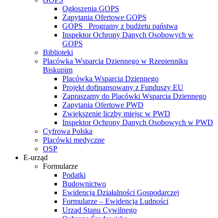
Ogłoszenia GOPS
Zapytania Ofertowe GOPS
GOPS_ Programy z budżetu państwa
Inspektor Ochrony Danych Osobowych w
GOPS
Biblioteki
Placówka Wsparcia Dziennego w Rzepienniku
Biskupim
Placówka Wsparcia Dziennego
Projekt dofinansowany z Funduszy EU
Zapraszamy do Placówki Wsparcia Dziennego
Zapytania Ofertowe PWD
Zwiększenie liczby miejsc w PWD
Inspektor Ochrony Danych Osobowych w PWD
Cyfrowa Polska
Placówki medyczne
OSP
E-urząd
Formularze
Podatki
Budownictwo
Ewidencja Działalności Gospodarczej
Formularze – Ewidencja Ludności
Urząd Stanu Cywilnego