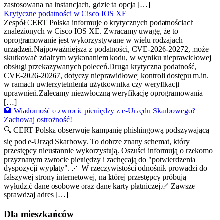
zastosowana na instancjach, gdzie ta opcja […]
Krytyczne podatności w Cisco IOS XE
Zespół CERT Polska informuje o krytycznych podatnościach
znalezionych w Cisco IOS XE. Zwracamy uwagę, że to
oprogramowanie jest wykorzystywane w wielu rodzajach
urządzeń.Najpoważniejsza z podatności, CVE-2026-20272, może
skutkować zdalnym wykonaniem kodu, w wyniku nieprawidłowej
obsługi przekazywanych poleceń.Druga krytyczna podatność,
CVE-2026-20267, dotyczy nieprawidłowej kontroli dostępu m.in.
w ramach uwierzytelnienia użytkownika czy weryfikacji
uprawnień.Zalecamy niezwłoczną weryfikację oprogramowania
[…]
🏦 Wiadomość o zwrocie pieniędzy z e-Urzędu Skarbowego?
Zachowaj ostrożność!
🔍 CERT Polska obserwuje kampanię phishingową podszywającą
się pod e-Urząd Skarbowy. To dobrze znany schemat, który
przestępcy nieustannie wykorzystują. Oszuści informują o rzekomo
przyznanym zwrocie pieniędzy i zachęcają do "potwierdzenia
dyspozycji wypłaty". 🔗 W rzeczywistości odnośnik prowadzi do
fałszywej strony internetowej, na której przestępcy próbują
wyłudzić dane osobowe oraz dane karty płatniczej.✅ Zawsze
sprawdzaj adres […]
Dla mieszkańców