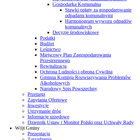
Gospodarka Komunalna
Stawki opłaty za gospodarowanie
odpadami komunalnymi
Harmonogram wywozu odpadów
komunalnych
Decyzje środowiskowe
Podatki
Budżet
Leśnictwo
Miejscowy Plan Zagospodarowania
Przestrzennego
Rewitalizacja
Ochrona Ludności i obrona Cywilna
Gminna Komisja Rozwiązywania Problemów
Alkoholowych
Narodowy Spis Powszechny
Przetargi
Zapytania Ofertowe
Inwestycje
Utrzymanie dróg
Informacje urzędowe
Dziennik Ustaw i Monitor Polski oraz Uchwały Rady
Wójt Gminy
Prezentacja
Zarządzenia