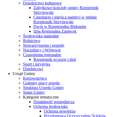
Dziedzictwo kulturowe
Zabytkowe kościoły gminy Rzepiennik
Strzyżewski
Cmentarze i miejsca pamięci w gminie
Rzepiennik Strzyżewski
Dwór w Rzepienniku Biskupim
Izba Regionalna Zapiecek
Środowisko naturalne
Rolnictwo
Stowarzyszenia i zespoły
Naczelnicy i Wójtowie
Czasopisma regionalne
Rzepiennik wczoraj i dziś
Sport i turystyka
Dzielnicowi
Urząd Gminy
Kierownictwo
Godziny pracy urzędu
Struktura Urzędu Gminy
Statut Gminy
Kategorie tematyczne
Działalność gospodarcza
Ochrona środowiska
Ochrona powietrza
Przydomowa Oczyszczalnia Ścieków