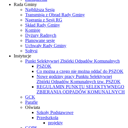
Rada Gminy
Najbliższa Sesja
Transmisja z Obrad Rady Gminy
Nagrania z Sesji RG
Skład Rady Gminy
Komisje
Dyżury Radnych
Planowane sesje
Uchwały Rady Gminy
Sołtysi
Instytucje
Punkt Selektywnej Zbiórki Odpadów Komunalnych
PSZOK
Co można a czego nie można oddać do PSZOK
Nowe godziny pracy Punktu Selektywnej
Zbiórki Odpadów Komunalnych tzw. PSZOK
REGULAMIN PUNKTU SELEKTYWNEGO
ZBIERANIA ODPADÓW KOMUNALNYCH
GCK
Parafie
Oświata
Szkoły Podstawowe
Przedszkola
projekty
GOPS