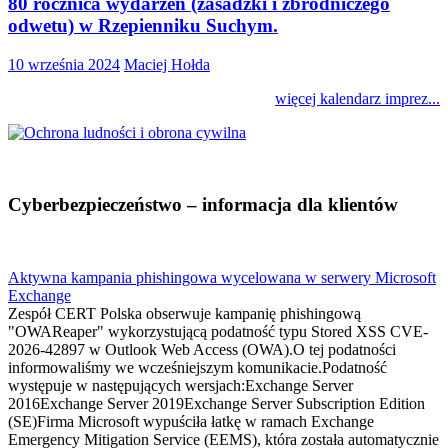
80 rocznica wydarzeń (zasadzki i zbrodniczego
odwetu) w Rzepienniku Suchym.
10 września 2024
Maciej Hołda
więcej kalendarz imprez...
Cyberbezpieczeństwo – informacja dla klientów
Aktywna kampania phishingowa wycelowana w serwery Microsoft
Exchange
Zespół CERT Polska obserwuje kampanię phishingową
"OWAReaper" wykorzystującą podatność typu Stored XSS CVE-
2026-42897 w Outlook Web Access (OWA).O tej podatności
informowaliśmy we wcześniejszym komunikacie.Podatność
występuje w następujących wersjach:Exchange Server
2016Exchange Server 2019Exchange Server Subscription Edition
(SE)Firma Microsoft wypuściła łatkę w ramach Exchange
Emergency Mitigation Service (EEMS), która została automatycznie