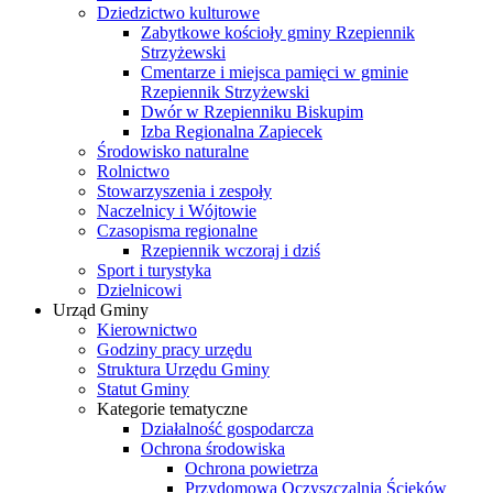
Dziedzictwo kulturowe
Zabytkowe kościoły gminy Rzepiennik
Strzyżewski
Cmentarze i miejsca pamięci w gminie
Rzepiennik Strzyżewski
Dwór w Rzepienniku Biskupim
Izba Regionalna Zapiecek
Środowisko naturalne
Rolnictwo
Stowarzyszenia i zespoły
Naczelnicy i Wójtowie
Czasopisma regionalne
Rzepiennik wczoraj i dziś
Sport i turystyka
Dzielnicowi
Urząd Gminy
Kierownictwo
Godziny pracy urzędu
Struktura Urzędu Gminy
Statut Gminy
Kategorie tematyczne
Działalność gospodarcza
Ochrona środowiska
Ochrona powietrza
Przydomowa Oczyszczalnia Ścieków