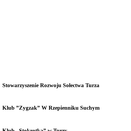
Stowarzyszenie Rozwoju Sołectwa Turza
Klub ”Zygzak” W Rzepienniku Suchym
Klub „Stokrotka” w Turzy