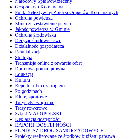
Narodowy Spis Powszechny
Gospodarka Komunalna
Punkt Selektywnej Zbiórki Odpadów Komunalnych
Ochrona powietrza
Zbiorcze zestawienie petycji
Jakość powietrza w Gminie
Ochrona środowiska
Decyzje środowiskowe
Działalność gospodarcza
Rewitalizacja
Strategia
Transmisja online z otwarcia ofert
Darmowa pomoc prawna
Edukacja
Kultura
Repertuar kina za rogiem
Po godzinach
Kluby sportowe
Turystyka w gminie
Trasy rowerowe
Szlaki MAŁOPOLSKI
Deklaracja dostępności
RAPORT DOSTĘPNOŚCI
FUNDUSZ DRÓG SAMORZĄDOWYCH
Projekty realizowane ze środków budżetu państwa