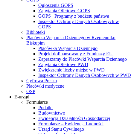
Ogłoszenia GOPS
Zapytania Ofertowe GOPS
GOPS_ Programy z budżetu państwa
Inspektor Ochrony Danych Osobowych w
GOPS
Biblioteki
Placówka Wsparcia Dziennego w Rzepienniku
Biskupim
Placówka Wsparcia Dziennego
Projekt dofinansowany z Funduszy EU
Zapraszamy do Placówki Wsparcia Dziennego
Zapytania Ofertowe PWD
Zwiększenie liczby miejsc w PWD
Inspektor Ochrony Danych Osobowych w PWD
Cyfrowa Polska
Placówki medyczne
OSP
E-urząd
Formularze
Podatki
Budownictwo
Ewidencja Działalności Gospodarczej
Formularze – Ewidencja Ludności
Urząd Stanu Cywilnego