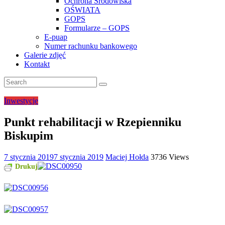
Ochrona Środowiska
OŚWIATA
GOPS
Formularze – GOPS
E-puap
Numer rachunku bankowego
Galerie zdjęć
Kontakt
Inwestycje
Punkt rehabilitacji w Rzepienniku
Biskupim
7 stycznia 2019
7 stycznia 2019
Maciej Hołda
3736 Views
Drukuj