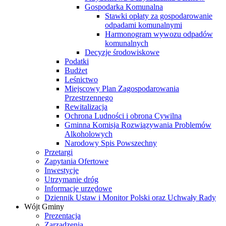
Gospodarka Komunalna
Stawki opłaty za gospodarowanie
odpadami komunalnymi
Harmonogram wywozu odpadów
komunalnych
Decyzje środowiskowe
Podatki
Budżet
Leśnictwo
Miejscowy Plan Zagospodarowania
Przestrzennego
Rewitalizacja
Ochrona Ludności i obrona Cywilna
Gminna Komisja Rozwiązywania Problemów
Alkoholowych
Narodowy Spis Powszechny
Przetargi
Zapytania Ofertowe
Inwestycje
Utrzymanie dróg
Informacje urzędowe
Dziennik Ustaw i Monitor Polski oraz Uchwały Rady
Wójt Gminy
Prezentacja
Zarządzenia