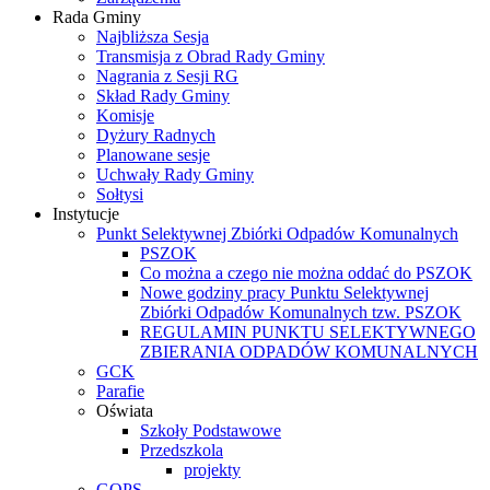
Rada Gminy
Najbliższa Sesja
Transmisja z Obrad Rady Gminy
Nagrania z Sesji RG
Skład Rady Gminy
Komisje
Dyżury Radnych
Planowane sesje
Uchwały Rady Gminy
Sołtysi
Instytucje
Punkt Selektywnej Zbiórki Odpadów Komunalnych
PSZOK
Co można a czego nie można oddać do PSZOK
Nowe godziny pracy Punktu Selektywnej
Zbiórki Odpadów Komunalnych tzw. PSZOK
REGULAMIN PUNKTU SELEKTYWNEGO
ZBIERANIA ODPADÓW KOMUNALNYCH
GCK
Parafie
Oświata
Szkoły Podstawowe
Przedszkola
projekty
GOPS