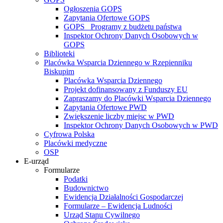
Ogłoszenia GOPS
Zapytania Ofertowe GOPS
GOPS_ Programy z budżetu państwa
Inspektor Ochrony Danych Osobowych w
GOPS
Biblioteki
Placówka Wsparcia Dziennego w Rzepienniku
Biskupim
Placówka Wsparcia Dziennego
Projekt dofinansowany z Funduszy EU
Zapraszamy do Placówki Wsparcia Dziennego
Zapytania Ofertowe PWD
Zwiększenie liczby miejsc w PWD
Inspektor Ochrony Danych Osobowych w PWD
Cyfrowa Polska
Placówki medyczne
OSP
E-urząd
Formularze
Podatki
Budownictwo
Ewidencja Działalności Gospodarczej
Formularze – Ewidencja Ludności
Urząd Stanu Cywilnego