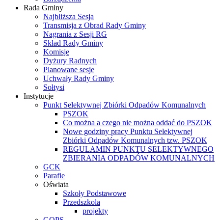
Rada Gminy
Najbliższa Sesja
Transmisja z Obrad Rady Gminy
Nagrania z Sesji RG
Skład Rady Gminy
Komisje
Dyżury Radnych
Planowane sesje
Uchwały Rady Gminy
Sołtysi
Instytucje
Punkt Selektywnej Zbiórki Odpadów Komunalnych
PSZOK
Co można a czego nie można oddać do PSZOK
Nowe godziny pracy Punktu Selektywnej
Zbiórki Odpadów Komunalnych tzw. PSZOK
REGULAMIN PUNKTU SELEKTYWNEGO
ZBIERANIA ODPADÓW KOMUNALNYCH
GCK
Parafie
Oświata
Szkoły Podstawowe
Przedszkola
projekty
GOPS