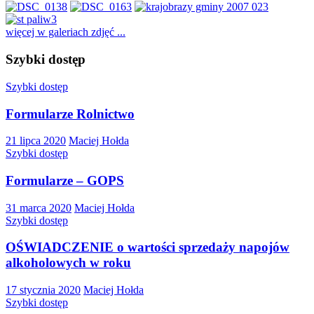
więcej w galeriach zdjęć ...
Szybki dostęp
Szybki dostęp
Formularze Rolnictwo
21 lipca 2020
Maciej Hołda
Szybki dostęp
Formularze – GOPS
31 marca 2020
Maciej Hołda
Szybki dostęp
OŚWIADCZENIE o wartości sprzedaży napojów
alkoholowych w roku
17 stycznia 2020
Maciej Hołda
Szybki dostęp