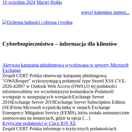
10 września 2024
Maciej Hołda
więcej kalendarz imprez...
Cyberbezpieczeństwo – informacja dla klientów
Aktywna kampania phishingowa wycelowana w serwery Microsoft
Exchange
Zespół CERT Polska obserwuje kampanię phishingową
"OWAReaper" wykorzystującą podatność typu Stored XSS CVE-
2026-42897 w Outlook Web Access (OWA).O tej podatności
informowaliśmy we wcześniejszym komunikacie.Podatność
występuje w następujących wersjach:Exchange Server
2016Exchange Server 2019Exchange Server Subscription Edition
(SE)Firma Microsoft wypuściła łatkę w ramach Exchange
Emergency Mitigation Service (EEMS), która została automatycznie
zastosowana na instancjach, gdzie ta opcja […]
Krytyczne podatności w Cisco IOS XE
Zespół CERT Polska informuje o krytycznych podatnościach