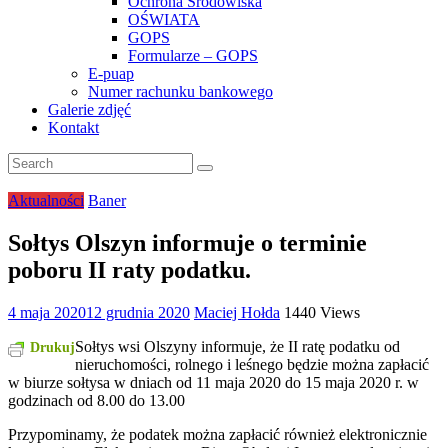
Ochrona Środowiska
OŚWIATA
GOPS
Formularze – GOPS
E-puap
Numer rachunku bankowego
Galerie zdjęć
Kontakt
Aktualności
Baner
Sołtys Olszyn informuje o terminie
poboru II raty podatku.
4 maja 2020
12 grudnia 2020
Maciej Hołda
1440 Views
Sołtys wsi Olszyny informuje, że II ratę podatku od
Drukuj
nieruchomości, rolnego i leśnego będzie można zapłacić
w biurze sołtysa w dniach od 11 maja 2020 do 15 maja 2020 r. w
godzinach od 8.00 do 13.00
Przypominamy, że podatek można zapłacić również elektronicznie