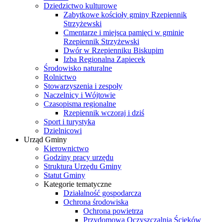
Dziedzictwo kulturowe
Zabytkowe kościoły gminy Rzepiennik
Strzyżewski
Cmentarze i miejsca pamięci w gminie
Rzepiennik Strzyżewski
Dwór w Rzepienniku Biskupim
Izba Regionalna Zapiecek
Środowisko naturalne
Rolnictwo
Stowarzyszenia i zespoły
Naczelnicy i Wójtowie
Czasopisma regionalne
Rzepiennik wczoraj i dziś
Sport i turystyka
Dzielnicowi
Urząd Gminy
Kierownictwo
Godziny pracy urzędu
Struktura Urzędu Gminy
Statut Gminy
Kategorie tematyczne
Działalność gospodarcza
Ochrona środowiska
Ochrona powietrza
Przydomowa Oczyszczalnia Ścieków