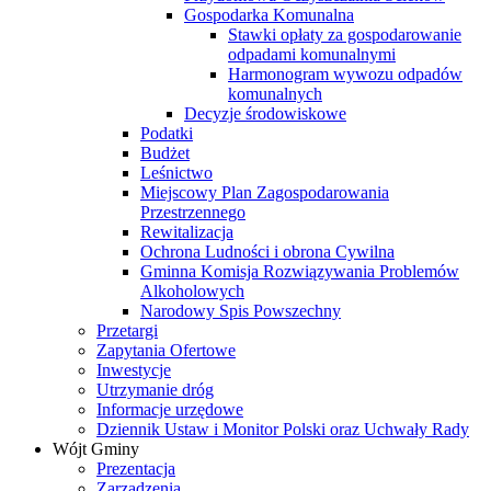
Gospodarka Komunalna
Stawki opłaty za gospodarowanie
odpadami komunalnymi
Harmonogram wywozu odpadów
komunalnych
Decyzje środowiskowe
Podatki
Budżet
Leśnictwo
Miejscowy Plan Zagospodarowania
Przestrzennego
Rewitalizacja
Ochrona Ludności i obrona Cywilna
Gminna Komisja Rozwiązywania Problemów
Alkoholowych
Narodowy Spis Powszechny
Przetargi
Zapytania Ofertowe
Inwestycje
Utrzymanie dróg
Informacje urzędowe
Dziennik Ustaw i Monitor Polski oraz Uchwały Rady
Wójt Gminy
Prezentacja
Zarządzenia