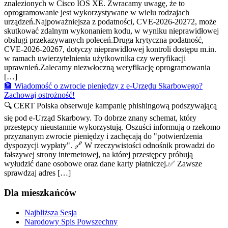
znalezionych w Cisco IOS XE. Zwracamy uwagę, że to
oprogramowanie jest wykorzystywane w wielu rodzajach
urządzeń.Najpoważniejsza z podatności, CVE-2026-20272, może
skutkować zdalnym wykonaniem kodu, w wyniku nieprawidłowej
obsługi przekazywanych poleceń.Druga krytyczna podatność,
CVE-2026-20267, dotyczy nieprawidłowej kontroli dostępu m.in.
w ramach uwierzytelnienia użytkownika czy weryfikacji
uprawnień.Zalecamy niezwłoczną weryfikację oprogramowania
[…]
🏦 Wiadomość o zwrocie pieniędzy z e-Urzędu Skarbowego?
Zachowaj ostrożność!
🔍 CERT Polska obserwuje kampanię phishingową podszywającą
się pod e-Urząd Skarbowy. To dobrze znany schemat, który
przestępcy nieustannie wykorzystują. Oszuści informują o rzekomo
przyznanym zwrocie pieniędzy i zachęcają do "potwierdzenia
dyspozycji wypłaty". 🔗 W rzeczywistości odnośnik prowadzi do
fałszywej strony internetowej, na której przestępcy próbują
wyłudzić dane osobowe oraz dane karty płatniczej.✅ Zawsze
sprawdzaj adres […]
Dla mieszkańców
Najbliższa Sesja
Narodowy Spis Powszechny