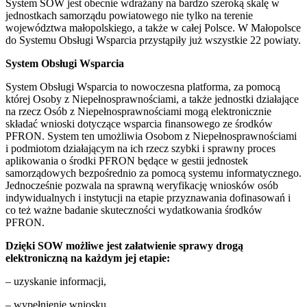
System SOW jest obecnie wdrażany na bardzo szeroką skalę w
jednostkach samorządu powiatowego nie tylko na terenie
województwa małopolskiego, a także w całej Polsce. W Małopolsce
do Systemu Obsługi Wsparcia przystąpiły już wszystkie 22 powiaty.
System Obsługi Wsparcia
System Obsługi Wsparcia to nowoczesna platforma, za pomocą
której Osoby z Niepełnosprawnościami, a także jednostki działające
na rzecz Osób z Niepełnosprawnościami mogą elektronicznie
składać wnioski dotyczące wsparcia finansowego ze środków
PFRON. System ten umożliwia Osobom z Niepełnosprawnościami
i podmiotom działającym na ich rzecz szybki i sprawny proces
aplikowania o środki PFRON będące w gestii jednostek
samorządowych bezpośrednio za pomocą systemu informatycznego.
Jednocześnie pozwala na sprawną weryfikację wniosków osób
indywidualnych i instytucji na etapie przyznawania dofinasowań i
co też ważne badanie skuteczności wydatkowania środków
PFRON.
Dzięki SOW możliwe jest załatwienie sprawy drogą
elektroniczną na każdym jej etapie:
– uzyskanie informacji,
– wypełnienie wniosku,