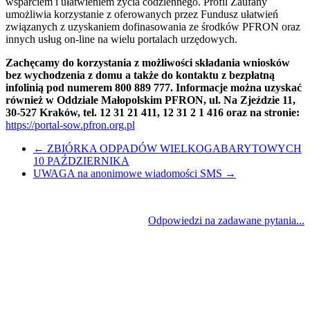
wsparciem i ułatwieniem życia codziennego. Profil Zaufany
umożliwia korzystanie z oferowanych przez Fundusz ułatwień
związanych z uzyskaniem dofinasowania ze środków PFRON oraz
innych usług on-line na wielu portalach urzędowych.
Zachęcamy do korzystania z możliwości składania wniosków
bez wychodzenia z domu a także do kontaktu z bezpłatną
infolinią pod numerem 800 889 777. Informacje można uzyskać
również w Oddziale Małopolskim PFRON, ul. Na Zjeździe 11,
30-527 Kraków, tel. 12 31 21 411, 12 31 2 1 416 oraz na stronie:
https://portal-sow.pfron.org.pl
←
ZBIÓRKA ODPADÓW WIELKOGABARYTOWYCH
10 PAŹDZIERNIKA
UWAGA na anonimowe wiadomości SMS
→
Odpowiedzi na zadawane pytania...