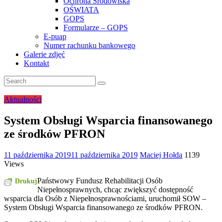
Ochrona Środowiska
OŚWIATA
GOPS
Formularze – GOPS
E-puap
Numer rachunku bankowego
Galerie zdjęć
Kontakt
Aktualności
System Obsługi Wsparcia finansowanego
ze środków PFRON
11 października 2019
11 października 2019
Maciej Hołda
1139
Views
Państwowy Fundusz Rehabilitacji Osób
Drukuj
Niepełnosprawnych, chcąc zwiększyć dostępność
wsparcia dla Osób z Niepełnosprawnościami, uruchomił SOW –
System Obsługi Wsparcia finansowanego ze środków PFRON.