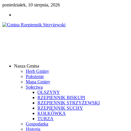
poniedziałek, 10 sierpnia, 2026
Gmina
Rzepiennik
Strzyżewski
Nasza Gmina
Samorządowy
Herb Gminy
Portal
Położenie
Internetowy
Mapa Gminy
Sołectwa
OLSZYNY
RZEPIENNIK BISKUPI
RZEPIENNIK STRZYŻEWSKI
RZEPIENNIK SUCHY
KOŁKÓWKA
TURZA
Gospodarka
Historia