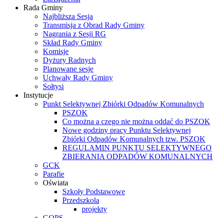
Rada Gminy
Najbliższa Sesja
Transmisja z Obrad Rady Gminy
Nagrania z Sesji RG
Skład Rady Gminy
Komisje
Dyżury Radnych
Planowane sesje
Uchwały Rady Gminy
Sołtysi
Instytucje
Punkt Selektywnej Zbiórki Odpadów Komunalnych
PSZOK
Co można a czego nie można oddać do PSZOK
Nowe godziny pracy Punktu Selektywnej
Zbiórki Odpadów Komunalnych tzw. PSZOK
REGULAMIN PUNKTU SELEKTYWNEGO
ZBIERANIA ODPADÓW KOMUNALNYCH
GCK
Parafie
Oświata
Szkoły Podstawowe
Przedszkola
projekty
GOPS