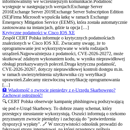
informowaliśmy we wcześniejszym komunikacie.Podatność
występuje w następujących wersjach:Exchange Server
2016Exchange Server 2019Exchange Server Subscription Edition
(SE)Firma Microsoft wypuściła łatkę w ramach Exchange
Emergency Mitigation Service (EEMS), która została automatycznie
zastosowana na instancjach, gdzie ta opcja […]
Krytyczne podatności w Cisco IOS XE
Zespół CERT Polska informuje o krytycznych podatnościach
znalezionych w Cisco IOS XE. Zwracamy uwagę, że to
oprogramowanie jest wykorzystywane w wielu rodzajach
urządzeń.Najpoważniejsza z podatności, CVE-2026-20272, może
skutkować zdalnym wykonaniem kodu, w wyniku nieprawidłowej
obsługi przekazywanych poleceń.Druga krytyczna podatność,
CVE-2026-20267, dotyczy nieprawidłowej kontroli dostępu m.in.
w ramach uwierzytelnienia użytkownika czy weryfikacji
uprawnień.Zalecamy niezwłoczną weryfikację oprogramowania
[…]
🏦 Wiadomość o zwrocie pieniędzy z e-Urzędu Skarbowego?
Zachowaj ostrożność!
🔍 CERT Polska obserwuje kampanię phishingową podszywającą
się pod e-Urząd Skarbowy. To dobrze znany schemat, który
przestępcy nieustannie wykorzystują. Oszuści informują o rzekomo
przyznanym zwrocie pieniędzy i zachęcają do "potwierdzenia
dyspozycji wypłaty". 🔗 W rzeczywistości odnośnik prowadzi do
fałszywej strony internetowej, na której przestępcy próbują