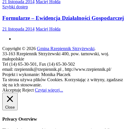
21 listopada 2014
Maciej Hołda
Szybki dostęp
Formularze – Ewidencja Działalności Gospodarczej
21 listopada 2014
Maciej Hołda
Copyright © 2026
Gmina Rzepiennik Strzyżewski
.
33-163 Rzepiennik Strzyżewski 400, pow. tarnowski, woj.
małopolskie
Tel (14) 65-30-501, Fax (14) 65-30-502
email: rzepiennik@rzepiennik.pl , http://www.rzepiennik.pl/
Projekt i wykonanie: Monika Płaczek
Ta strona używa plików Cookies. Korzystając z witryny, zgadzasz
się na ich stosowanie.
Akceptuję
Reject
Czytaj więcej...
Close
Privacy Overview