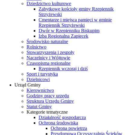
Dziedzictwo kulturowe
Zabytkowe kościoły gminy Rzepiennik
Strzyżewski
Cmentarze i miejsca pamięci w gminie
Rzepiennik Strzyżewski
Dwór w Rzepienniku Biskupim
Izba Regionalna Zapiecek
Środowisko naturalne
Rolnictwo
Stowarzyszenia i zespoły
Naczelnicy i Wójtowie
Czasopisma regionalne
Rzepiennik wczoraj i dziś
Sport i turystyka
Dzielnicowi
Urząd Gminy
Kierownictwo
Godziny pracy urzędu
Struktura Urzędu Gminy
Statut Gminy
Kategorie tematyczne
Działalność gospodarcza
Ochrona środowiska
Ochrona powietrza
Przydomowa Oczyszczalnia Ścieków