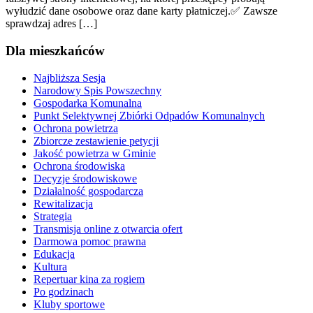
wyłudzić dane osobowe oraz dane karty płatniczej.✅ Zawsze
sprawdzaj adres […]
Dla mieszkańców
Najbliższa Sesja
Narodowy Spis Powszechny
Gospodarka Komunalna
Punkt Selektywnej Zbiórki Odpadów Komunalnych
Ochrona powietrza
Zbiorcze zestawienie petycji
Jakość powietrza w Gminie
Ochrona środowiska
Decyzje środowiskowe
Działalność gospodarcza
Rewitalizacja
Strategia
Transmisja online z otwarcia ofert
Darmowa pomoc prawna
Edukacja
Kultura
Repertuar kina za rogiem
Po godzinach
Kluby sportowe