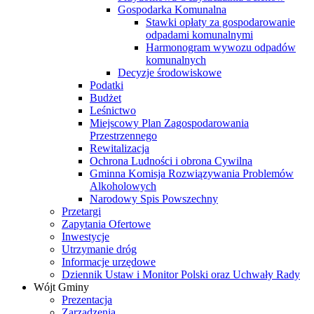
Gospodarka Komunalna
Stawki opłaty za gospodarowanie
odpadami komunalnymi
Harmonogram wywozu odpadów
komunalnych
Decyzje środowiskowe
Podatki
Budżet
Leśnictwo
Miejscowy Plan Zagospodarowania
Przestrzennego
Rewitalizacja
Ochrona Ludności i obrona Cywilna
Gminna Komisja Rozwiązywania Problemów
Alkoholowych
Narodowy Spis Powszechny
Przetargi
Zapytania Ofertowe
Inwestycje
Utrzymanie dróg
Informacje urzędowe
Dziennik Ustaw i Monitor Polski oraz Uchwały Rady
Wójt Gminy
Prezentacja
Zarządzenia