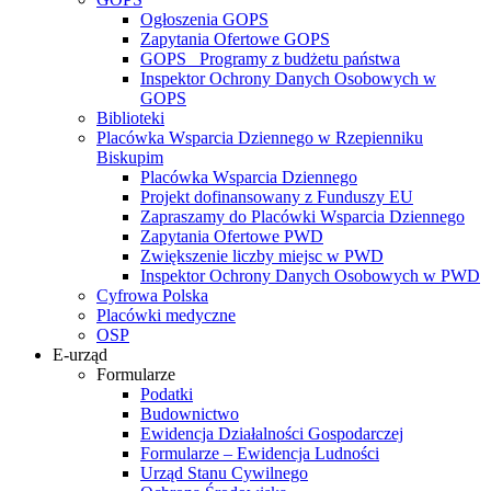
Ogłoszenia GOPS
Zapytania Ofertowe GOPS
GOPS_ Programy z budżetu państwa
Inspektor Ochrony Danych Osobowych w
GOPS
Biblioteki
Placówka Wsparcia Dziennego w Rzepienniku
Biskupim
Placówka Wsparcia Dziennego
Projekt dofinansowany z Funduszy EU
Zapraszamy do Placówki Wsparcia Dziennego
Zapytania Ofertowe PWD
Zwiększenie liczby miejsc w PWD
Inspektor Ochrony Danych Osobowych w PWD
Cyfrowa Polska
Placówki medyczne
OSP
E-urząd
Formularze
Podatki
Budownictwo
Ewidencja Działalności Gospodarczej
Formularze – Ewidencja Ludności
Urząd Stanu Cywilnego