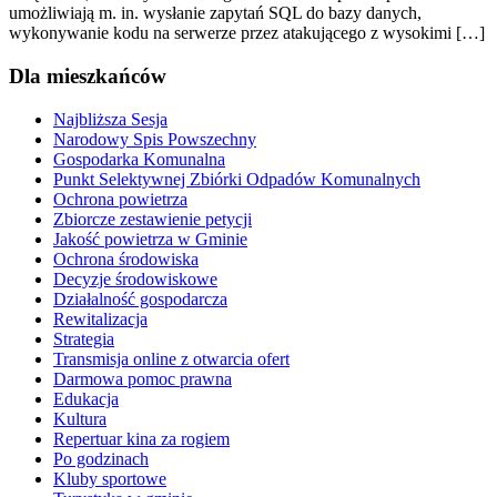
umożliwiają m. in. wysłanie zapytań SQL do bazy danych,
wykonywanie kodu na serwerze przez atakującego z wysokimi […]
Dla mieszkańców
Najbliższa Sesja
Narodowy Spis Powszechny
Gospodarka Komunalna
Punkt Selektywnej Zbiórki Odpadów Komunalnych
Ochrona powietrza
Zbiorcze zestawienie petycji
Jakość powietrza w Gminie
Ochrona środowiska
Decyzje środowiskowe
Działalność gospodarcza
Rewitalizacja
Strategia
Transmisja online z otwarcia ofert
Darmowa pomoc prawna
Edukacja
Kultura
Repertuar kina za rogiem
Po godzinach
Kluby sportowe