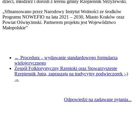
dzieci, młodzież i dorośli z terenu gminy Rzepiennik Strzyżewski.
„Sfinansowano przez Narodowy Instytut Wolności ze środków
Programu NOWEFIO na lata 2021 – 2030, Miasto Kraków oraz
Powiat Oświęcimski. Partnerem projektu jest Województwo
Małopolskie”
←
Procedura – wydawanie standardowego formularza
wielojęzycznego
Zespół Folklorystyczny Rzepioki oraz Stowarzyszenie
Rzepiennik Jutra, zapraszają na tradycyjny podwieczorek ;-)
→
Odpowiedzi na zadawane pytania...