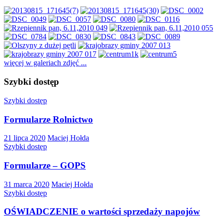
więcej w galeriach zdjęć ...
Szybki dostęp
Szybki dostęp
Formularze Rolnictwo
21 lipca 2020
Maciej Hołda
Szybki dostęp
Formularze – GOPS
31 marca 2020
Maciej Hołda
Szybki dostęp
OŚWIADCZENIE o wartości sprzedaży napojów