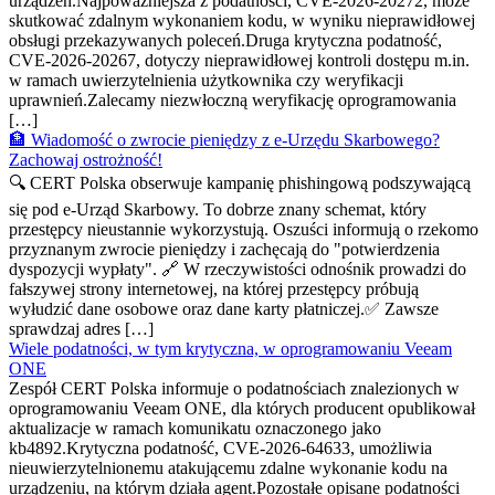
urządzeń.Najpoważniejsza z podatności, CVE-2026-20272, może
skutkować zdalnym wykonaniem kodu, w wyniku nieprawidłowej
obsługi przekazywanych poleceń.Druga krytyczna podatność,
CVE-2026-20267, dotyczy nieprawidłowej kontroli dostępu m.in.
w ramach uwierzytelnienia użytkownika czy weryfikacji
uprawnień.Zalecamy niezwłoczną weryfikację oprogramowania
[…]
🏦 Wiadomość o zwrocie pieniędzy z e-Urzędu Skarbowego?
Zachowaj ostrożność!
🔍 CERT Polska obserwuje kampanię phishingową podszywającą
się pod e-Urząd Skarbowy. To dobrze znany schemat, który
przestępcy nieustannie wykorzystują. Oszuści informują o rzekomo
przyznanym zwrocie pieniędzy i zachęcają do "potwierdzenia
dyspozycji wypłaty". 🔗 W rzeczywistości odnośnik prowadzi do
fałszywej strony internetowej, na której przestępcy próbują
wyłudzić dane osobowe oraz dane karty płatniczej.✅ Zawsze
sprawdzaj adres […]
Wiele podatności, w tym krytyczna, w oprogramowaniu Veeam
ONE
Zespół CERT Polska informuje o podatnościach znalezionych w
oprogramowaniu Veeam ONE, dla których producent opublikował
aktualizacje w ramach komunikatu oznaczonego jako
kb4892.Krytyczna podatność, CVE-2026-64633, umożliwia
nieuwierzytelnionemu atakującemu zdalne wykonanie kodu na
urządzeniu, na którym działa agent.Pozostałe opisane podatności