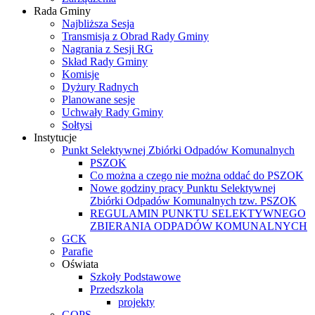
Rada Gminy
Najbliższa Sesja
Transmisja z Obrad Rady Gminy
Nagrania z Sesji RG
Skład Rady Gminy
Komisje
Dyżury Radnych
Planowane sesje
Uchwały Rady Gminy
Sołtysi
Instytucje
Punkt Selektywnej Zbiórki Odpadów Komunalnych
PSZOK
Co można a czego nie można oddać do PSZOK
Nowe godziny pracy Punktu Selektywnej
Zbiórki Odpadów Komunalnych tzw. PSZOK
REGULAMIN PUNKTU SELEKTYWNEGO
ZBIERANIA ODPADÓW KOMUNALNYCH
GCK
Parafie
Oświata
Szkoły Podstawowe
Przedszkola
projekty
GOPS