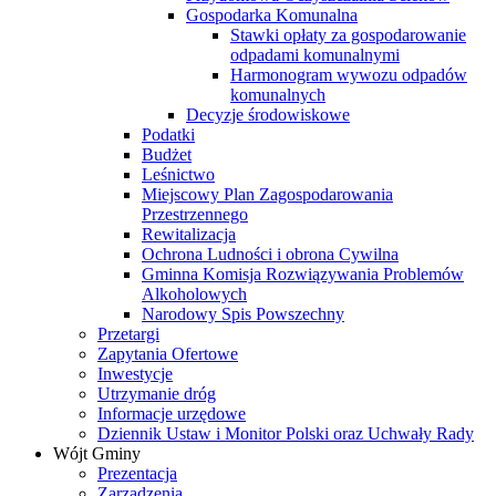
Gospodarka Komunalna
Stawki opłaty za gospodarowanie
odpadami komunalnymi
Harmonogram wywozu odpadów
komunalnych
Decyzje środowiskowe
Podatki
Budżet
Leśnictwo
Miejscowy Plan Zagospodarowania
Przestrzennego
Rewitalizacja
Ochrona Ludności i obrona Cywilna
Gminna Komisja Rozwiązywania Problemów
Alkoholowych
Narodowy Spis Powszechny
Przetargi
Zapytania Ofertowe
Inwestycje
Utrzymanie dróg
Informacje urzędowe
Dziennik Ustaw i Monitor Polski oraz Uchwały Rady
Wójt Gminy
Prezentacja
Zarządzenia