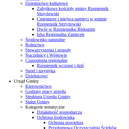
Dziedzictwo kulturowe
Zabytkowe kościoły gminy Rzepiennik
Strzyżewski
Cmentarze i miejsca pamięci w gminie
Rzepiennik Strzyżewski
Dwór w Rzepienniku Biskupim
Izba Regionalna Zapiecek
Środowisko naturalne
Rolnictwo
Stowarzyszenia i zespoły
Naczelnicy i Wójtowie
Czasopisma regionalne
Rzepiennik wczoraj i dziś
Sport i turystyka
Dzielnicowi
Urząd Gminy
Kierownictwo
Godziny pracy urzędu
Struktura Urzędu Gminy
Statut Gminy
Kategorie tematyczne
Działalność gospodarcza
Ochrona środowiska
Ochrona powietrza
Przydomowa Oczyszczalnia Ścieków