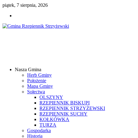
piątek, 7 sierpnia, 2026
Gmina
Rzepiennik
Strzyżewski
Nasza Gmina
Samorządowy
Herb Gminy
Portal
Położenie
Internetowy
Mapa Gminy
Sołectwa
OLSZYNY
RZEPIENNIK BISKUPI
RZEPIENNIK STRZYŻEWSKI
RZEPIENNIK SUCHY
KOŁKÓWKA
TURZA
Gospodarka
Historia