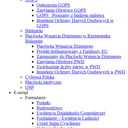
Ogłoszenia GOPS
Zapytania Ofertowe GOPS
GOPS_ Programy z budżetu państwa
Inspektor Ochrony Danych Osobowych w
GOPS
Biblioteki
Placówka Wsparcia Dziennego w Rzepienniku
Biskupim
Placówka Wsparcia Dziennego
Projekt dofinansowany z Funduszy EU
Zapraszamy do Placówki Wsparcia Dziennego
Zapytania Ofertowe PWD
Zwiększenie liczby miejsc w PWD
Inspektor Ochrony Danych Osobowych w PWD
Cyfrowa Polska
Placówki medyczne
OSP
E-urząd
Formularze
Podatki
Budownictwo
Ewidencja Działalności Gospodarczej
Formularze – Ewidencja Ludności
Urząd Stanu Cywilnego