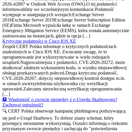
2026-42897 w Outlook Web Access (OWA).O tej podatności
informowaliśmy we wcześniejszym komunikacie.Podatność
występuje w następujących wersjach:Exchange Server
2016Exchange Server 2019Exchange Server Subscription Edition
(SE)Firma Microsoft wypuściła łatkę w ramach Exchange
Emergency Mitigation Service (EEMS), która została automatycznie
zastosowana na instancjach, gdzie ta opcja […]
Krytyczne podatności w Cisco IOS XE
Zespół CERT Polska informuje o krytycznych podatnościach
znalezionych w Cisco IOS XE. Zwracamy uwagę, że to
oprogramowanie jest wykorzystywane w wielu rodzajach
urządzeń.Najpoważniejsza z podatności, CVE-2026-20272, może
skutkować zdalnym wykonaniem kodu, w wyniku nieprawidłowej
obsługi przekazywanych poleceń.Druga krytyczna podatność,
CVE-2026-20267, dotyczy nieprawidłowej kontroli dostępu m.in.
w ramach uwierzytelnienia użytkownika czy weryfikacji
uprawnień.Zalecamy niezwłoczną weryfikację oprogramowania
[…]
🏦 Wiadomość o zwrocie pieniędzy z e-Urzędu Skarbowego?
Zachowaj ostrożność!
🔍 CERT Polska obserwuje kampanię phishingową podszywającą
się pod e-Urząd Skarbowy. To dobrze znany schemat, który
przestępcy nieustannie wykorzystują. Oszuści informują o rzekomo
przyznanym zwrocie pieniędzy i zachęcają do "potwierdzenia