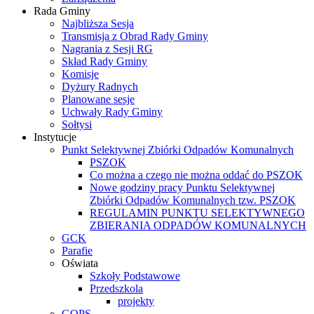
Rada Gminy
Najbliższa Sesja
Transmisja z Obrad Rady Gminy
Nagrania z Sesji RG
Skład Rady Gminy
Komisje
Dyżury Radnych
Planowane sesje
Uchwały Rady Gminy
Sołtysi
Instytucje
Punkt Selektywnej Zbiórki Odpadów Komunalnych
PSZOK
Co można a czego nie można oddać do PSZOK
Nowe godziny pracy Punktu Selektywnej
Zbiórki Odpadów Komunalnych tzw. PSZOK
REGULAMIN PUNKTU SELEKTYWNEGO
ZBIERANIA ODPADÓW KOMUNALNYCH
GCK
Parafie
Oświata
Szkoły Podstawowe
Przedszkola
projekty
GOPS