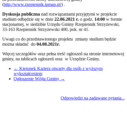
(
http://www.rzepiennik.ipmap.pl/
) .
Dyskusja publiczna
nad rozwiązaniami przyjętymi w projekcie
studium odbędzie się w dniu
22.06.2021
r.
o godz.
14:00
w formie
stacjonarnej, w siedzibie Urzędu Gminy Rzepiennik Strzyżewski,
33-163 Rzepiennik Strzyżewski 400, pok. nr 41.
Uwagi co do przedstawionego projektu zmiany studium będzie
można składać do
04.08.2021r.
Więcej szczegółów oraz pełna treść ogłoszeń na stronie internetowej
gminy, na tablicach ogłoszeń oraz w Urzędzie Gminy.
←
Kierunek Kariera otwarty dla osób z wyższym
wykształceniem
Ogłoszenie Wójta Gminy
→
Odpowiedzi na zadawane pytania...