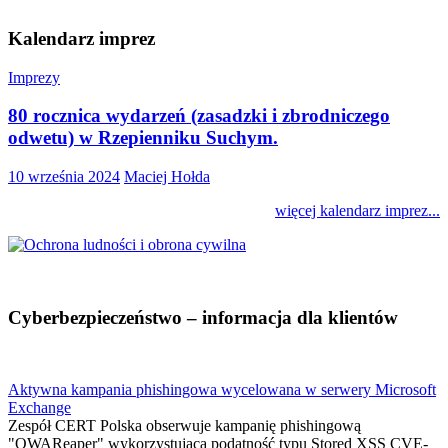
Kalendarz imprez
Imprezy
80 rocznica wydarzeń (zasadzki i zbrodniczego
odwetu) w Rzepienniku Suchym.
10 września 2024
Maciej Hołda
więcej kalendarz imprez...
Cyberbezpieczeństwo – informacja dla klientów
Aktywna kampania phishingowa wycelowana w serwery Microsoft
Exchange
Zespół CERT Polska obserwuje kampanię phishingową
"OWAReaper" wykorzystującą podatność typu Stored XSS CVE-