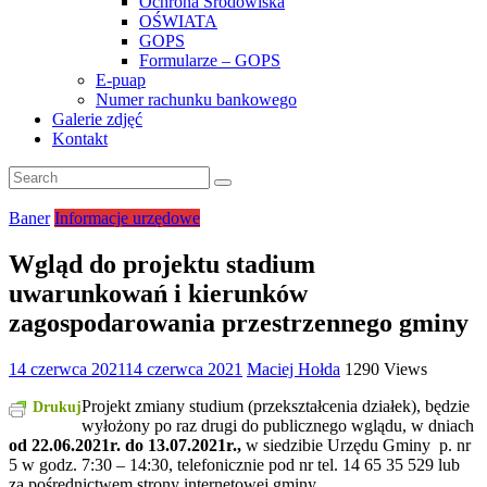
Ochrona Środowiska
OŚWIATA
GOPS
Formularze – GOPS
E-puap
Numer rachunku bankowego
Galerie zdjęć
Kontakt
Baner
Informacje urzędowe
Wgląd do projektu stadium
uwarunkowań i kierunków
zagospodarowania przestrzennego gminy
14 czerwca 2021
14 czerwca 2021
Maciej Hołda
1290 Views
Projekt zmiany studium (przekształcenia działek), będzie
Drukuj
wyłożony po raz drugi do publicznego wglądu, w dniach
od 22.06.2021r. do 13.07.2021r.,
w siedzibie Urzędu Gminy p. nr
5 w godz. 7:30 – 14:30, telefonicznie pod nr tel. 14 65 35 529 lub
za pośrednictwem strony internetowej gminy