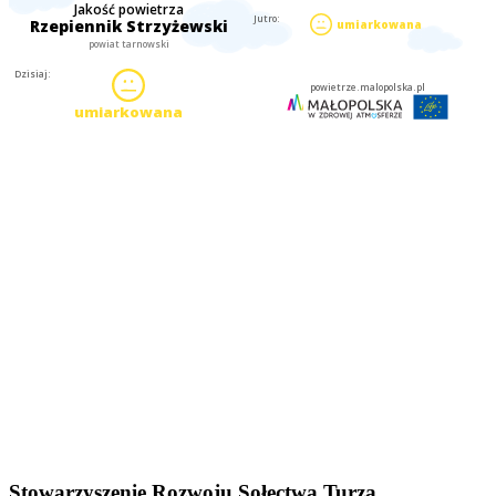
Stowarzyszenie Rozwoju Sołectwa Turza