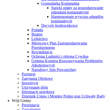
Gospodarka Komunalna
Stawki opłaty za gospodarowanie
odpadami komunalnymi
Harmonogram wywozu odpadów
komunalnych
Decyzje środowiskowe
Podatki
Budżet
Leśnictwo
Miejscowy Plan Zagospodarowania
Przestrzennego
Rewitalizacja
Ochrona Ludności i obrona Cywilna
Gminna Komisja Rozwiązywania Problemów
Alkoholowych
Narodowy Spis Powszechny
Przetargi
Zapytania Ofertowe
Inwestycje
Utrzymanie dróg
Informacje urzędowe
Dziennik Ustaw i Monitor Polski oraz Uchwały Rady
Wójt Gminy
Prezentacja
Zarządzenia