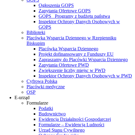
Ogłoszenia GOPS
Zapytania Ofertowe GOPS
GOPS_ Programy z budżetu państwa
Inspektor Ochrony Danych Osobowych w
GOPS
Biblioteki
Placówka Wsparcia Dziennego w Rzepienniku
Biskupim
Placówka Wsparcia Dziennego
Projekt dofinansowany z Funduszy EU
Zapraszamy do Placówki Wsparcia Dziennego
Zapytania Ofertowe PWD
Zwiększenie liczby miejsc w PWD
Inspektor Ochrony Danych Osobowych w PWD
Cyfrowa Polska
Placówki medyczne
OSP
E-urząd
Formularze
Podatki
Budownictwo
Ewidencja Działalności Gospodarczej
Formularze – Ewidencja Ludności
Urząd Stanu Cywilnego