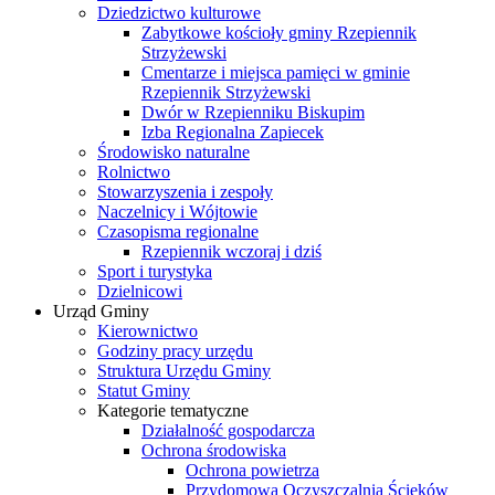
Dziedzictwo kulturowe
Zabytkowe kościoły gminy Rzepiennik
Strzyżewski
Cmentarze i miejsca pamięci w gminie
Rzepiennik Strzyżewski
Dwór w Rzepienniku Biskupim
Izba Regionalna Zapiecek
Środowisko naturalne
Rolnictwo
Stowarzyszenia i zespoły
Naczelnicy i Wójtowie
Czasopisma regionalne
Rzepiennik wczoraj i dziś
Sport i turystyka
Dzielnicowi
Urząd Gminy
Kierownictwo
Godziny pracy urzędu
Struktura Urzędu Gminy
Statut Gminy
Kategorie tematyczne
Działalność gospodarcza
Ochrona środowiska
Ochrona powietrza
Przydomowa Oczyszczalnia Ścieków