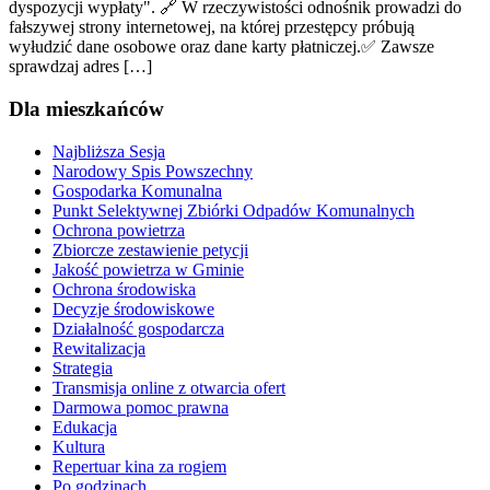
dyspozycji wypłaty". 🔗 W rzeczywistości odnośnik prowadzi do
fałszywej strony internetowej, na której przestępcy próbują
wyłudzić dane osobowe oraz dane karty płatniczej.✅ Zawsze
sprawdzaj adres […]
Dla mieszkańców
Najbliższa Sesja
Narodowy Spis Powszechny
Gospodarka Komunalna
Punkt Selektywnej Zbiórki Odpadów Komunalnych
Ochrona powietrza
Zbiorcze zestawienie petycji
Jakość powietrza w Gminie
Ochrona środowiska
Decyzje środowiskowe
Działalność gospodarcza
Rewitalizacja
Strategia
Transmisja online z otwarcia ofert
Darmowa pomoc prawna
Edukacja
Kultura
Repertuar kina za rogiem
Po godzinach