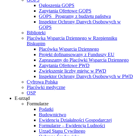
Ogłoszenia GOPS
Zapytania Ofertowe GOPS
GOPS_ Programy z budżetu państwa
Inspektor Ochrony Danych Osobowych w
GOPS
Biblioteki
Placówka Wsparcia Dziennego w Rzepienniku
Biskupim
Placówka Wsparcia Dziennego
Projekt dofinansowany z Funduszy EU
Zapraszamy do Placówki Wsparcia Dziennego
Zapytania Ofertowe PWD
Zwiększenie liczby miejsc w PWD
Inspektor Ochrony Danych Osobowych w PWD
Cyfrowa Polska
Placówki medyczne
OSP
E-urząd
Formularze
Podatki
Budownictwo
Ewidencja Działalności Gospodarczej
Formularze – Ewidencja Ludności
Urząd Stanu Cywilnego