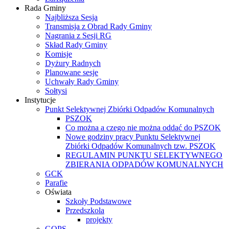
Rada Gminy
Najbliższa Sesja
Transmisja z Obrad Rady Gminy
Nagrania z Sesji RG
Skład Rady Gminy
Komisje
Dyżury Radnych
Planowane sesje
Uchwały Rady Gminy
Sołtysi
Instytucje
Punkt Selektywnej Zbiórki Odpadów Komunalnych
PSZOK
Co można a czego nie można oddać do PSZOK
Nowe godziny pracy Punktu Selektywnej
Zbiórki Odpadów Komunalnych tzw. PSZOK
REGULAMIN PUNKTU SELEKTYWNEGO
ZBIERANIA ODPADÓW KOMUNALNYCH
GCK
Parafie
Oświata
Szkoły Podstawowe
Przedszkola
projekty
GOPS