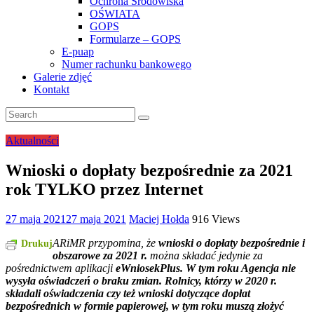
Ochrona Środowiska
OŚWIATA
GOPS
Formularze – GOPS
E-puap
Numer rachunku bankowego
Galerie zdjęć
Kontakt
Aktualności
Wnioski o dopłaty bezpośrednie za 2021
rok TYLKO przez Internet
27 maja 2021
27 maja 2021
Maciej Hołda
916 Views
ARiMR przypomina, że
wnioski o dopłaty bezpośrednie i
Drukuj
obszarowe za 2021 r.
można składać jedynie za
pośrednictwem aplikacji
eWniosekPlus. W tym roku Agencja nie
wysyła oświadczeń o braku zmian. Rolnicy, którzy w 2020 r.
składali oświadczenia czy też wnioski dotyczące dopłat
bezpośrednich w formie papierowej, w tym roku muszą złożyć