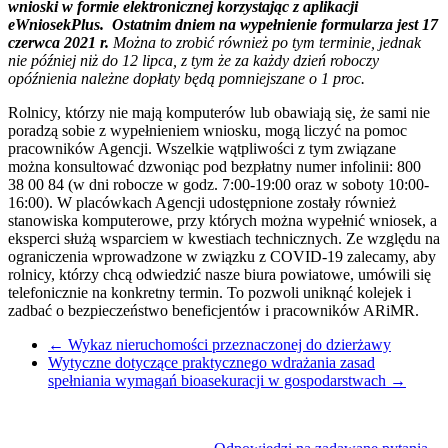
wnioski w formie elektronicznej korzystając z aplikacji
eWniosekPlus. Ostatnim dniem na wypełnienie formularza jest 17
czerwca 2021 r.
Można to zrobić również po tym terminie, jednak
nie później niż do 12 lipca, z tym że za każdy dzień roboczy
opóźnienia należne dopłaty będą pomniejszane o 1 proc.
Rolnicy, którzy nie mają komputerów lub obawiają się, że sami nie
poradzą sobie z wypełnieniem wniosku, mogą liczyć na pomoc
pracowników Agencji. Wszelkie wątpliwości z tym związane
można konsultować dzwoniąc pod bezpłatny numer infolinii: 800
38 00 84 (w dni robocze w godz. 7:00-19:00 oraz w soboty 10:00-
16:00). W placówkach Agencji udostępnione zostały również
stanowiska komputerowe, przy których można wypełnić wniosek, a
eksperci służą wsparciem w kwestiach technicznych. Ze względu na
ograniczenia wprowadzone w związku z COVID-19 zalecamy, aby
rolnicy, którzy chcą odwiedzić nasze biura powiatowe, umówili się
telefonicznie na konkretny termin. To pozwoli uniknąć kolejek i
zadbać o bezpieczeństwo beneficjentów i pracowników ARiMR.
←
Wykaz nieruchomości przeznaczonej do dzierżawy
Wytyczne dotyczące praktycznego wdrażania zasad
spełniania wymagań bioasekuracji w gospodarstwach
→