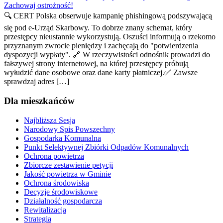
Zachowaj ostrożność!
🔍 CERT Polska obserwuje kampanię phishingową podszywającą
się pod e-Urząd Skarbowy. To dobrze znany schemat, który
przestępcy nieustannie wykorzystują. Oszuści informują o rzekomo
przyznanym zwrocie pieniędzy i zachęcają do "potwierdzenia
dyspozycji wypłaty". 🔗 W rzeczywistości odnośnik prowadzi do
fałszywej strony internetowej, na której przestępcy próbują
wyłudzić dane osobowe oraz dane karty płatniczej.✅ Zawsze
sprawdzaj adres […]
Dla mieszkańców
Najbliższa Sesja
Narodowy Spis Powszechny
Gospodarka Komunalna
Punkt Selektywnej Zbiórki Odpadów Komunalnych
Ochrona powietrza
Zbiorcze zestawienie petycji
Jakość powietrza w Gminie
Ochrona środowiska
Decyzje środowiskowe
Działalność gospodarcza
Rewitalizacja
Strategia