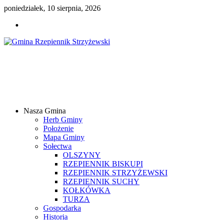
poniedziałek, 10 sierpnia, 2026
Gmina
Rzepiennik
Strzyżewski
Nasza Gmina
Samorządowy
Herb Gminy
Portal
Położenie
Internetowy
Mapa Gminy
Sołectwa
OLSZYNY
RZEPIENNIK BISKUPI
RZEPIENNIK STRZYŻEWSKI
RZEPIENNIK SUCHY
KOŁKÓWKA
TURZA
Gospodarka
Historia