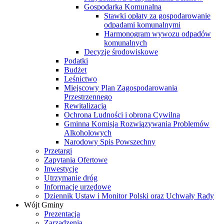
Gospodarka Komunalna
Stawki opłaty za gospodarowanie
odpadami komunalnymi
Harmonogram wywozu odpadów
komunalnych
Decyzje środowiskowe
Podatki
Budżet
Leśnictwo
Miejscowy Plan Zagospodarowania
Przestrzennego
Rewitalizacja
Ochrona Ludności i obrona Cywilna
Gminna Komisja Rozwiązywania Problemów
Alkoholowych
Narodowy Spis Powszechny
Przetargi
Zapytania Ofertowe
Inwestycje
Utrzymanie dróg
Informacje urzędowe
Dziennik Ustaw i Monitor Polski oraz Uchwały Rady
Wójt Gminy
Prezentacja
Zarządzenia