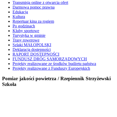
Transmisja online z otwarcia ofert
Darmowa pomoc prawna
Edukacja
Kultura
Repertuar kina za rogiem
Po godzinach
Kluby sportowe
Turystyka w gminie
Trasy rowerowe
Szlaki MAŁOPOLSKI
Deklaracja dostępności
RAPORT DOSTĘPNOŚCI
FUNDUSZ DRÓG SAMORZĄDOWYCH
Projekty realizowane ze środków budżetu państwa
Projekty realizowane z Funduszy Europejskich
Pomiar jakości powietrza / Rzepiennik Strzyżewski
Szkoła