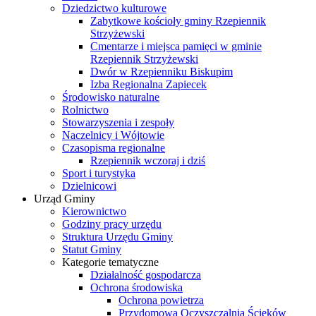
Dziedzictwo kulturowe
Zabytkowe kościoły gminy Rzepiennik
Strzyżewski
Cmentarze i miejsca pamięci w gminie
Rzepiennik Strzyżewski
Dwór w Rzepienniku Biskupim
Izba Regionalna Zapiecek
Środowisko naturalne
Rolnictwo
Stowarzyszenia i zespoły
Naczelnicy i Wójtowie
Czasopisma regionalne
Rzepiennik wczoraj i dziś
Sport i turystyka
Dzielnicowi
Urząd Gminy
Kierownictwo
Godziny pracy urzędu
Struktura Urzędu Gminy
Statut Gminy
Kategorie tematyczne
Działalność gospodarcza
Ochrona środowiska
Ochrona powietrza
Przydomowa Oczyszczalnia Ścieków