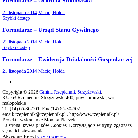
Formularze – Ochrona Środowiska
21 listopada 2014
Maciej Hołda
Szybki dostęp
Formularze – Urząd Stanu Cywilnego
21 listopada 2014
Maciej Hołda
Szybki dostęp
Formularze – Ewidencja Działalności Gospodarczej
21 listopada 2014
Maciej Hołda
Copyright © 2026
Gmina Rzepiennik Strzyżewski
.
33-163 Rzepiennik Strzyżewski 400, pow. tarnowski, woj.
małopolskie
Tel (14) 65-30-501, Fax (14) 65-30-502
email: rzepiennik@rzepiennik.pl , http://www.rzepiennik.pl/
Projekt i wykonanie: Monika Płaczek
Ta strona używa plików Cookies. Korzystając z witryny, zgadzasz
się na ich stosowanie.
Akceptuję
Reject
Czytaj więcej...