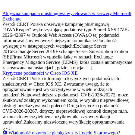
Aktywna kampania phishingowa wycelowana w serwery Microsoft
Exchange
Zespół CERT Polska obserwuje kampanię phishingową
"OWAReaper" wykorzystującą podatność typu Stored XSS CVE-
2026-42897 w Outlook Web Access (OWA).O tej podatności
informowaliśmy we wcześniejszym komunikacie.Podatność
występuje w następujących wersjach:Exchange Server
2016Exchange Server 2019Exchange Server Subscription Edition
(SE)Firma Microsoft wypuściła łatkę w ramach Exchange
Emergency Mitigation Service (EEMS), która została automatycznie
zastosowana na instancjach, gdzie ta opcja […]
Krytyczne podatności w Cisco IOS XE
Zespół CERT Polska informuje o krytycznych podatnościach
znalezionych w Cisco IOS XE. Zwracamy uwagę, że to
oprogramowanie jest wykorzystywane w wielu rodzajach
urządzeń.Najpoważniejsza z podatności, CVE-2026-20272, może
skutkować zdalnym wykonaniem kodu, w wyniku nieprawidłowej
obsługi przekazywanych poleceń.Druga krytyczna podatność,
CVE-2026-20267, dotyczy nieprawidłowej kontroli dostępu m.in.
w ramach uwierzytelnienia użytkownika czy weryfikacji
uprawnień.Zalecamy niezwłoczną weryfikację oprogramowania
[…]
🏦 Wiadomość o zwrocie pieniędzy z e-Urzędu Skarbowego?