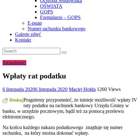
Ochrona Środowiska
OŚWIATA
GOPS
Formularze – GOPS
E-puap
Numer rachunku bankowego
Galerie zdjęć
Kontakt
Aktualności
Wpłaty rat podatku
6 listopada 2020
6 listopada 2020
Maciej Hołda
1260 Views
Pragniemy przypomnieć, że istnieje możliwość wpłaty IV
Drukuj
raty podatku na rachunek bankowy Urzędu Gminy w
banku, w urzędzie pocztowym, bądź też za pomocą przelewu
elektronicznego.
Na końcu każdego nakazu podatkowego znajduje się numer
rachunku, na który można dokonać wpłaty.