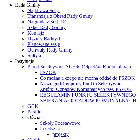
Rada Gminy
Najbliższa Sesja
Transmisja z Obrad Rady Gminy
Nagrania z Sesji RG
Skład Rady Gminy
Komisje
Dyżury Radnych
Planowane sesje
Uchwały Rady Gminy
Sołtysi
Instytucje
Punkt Selektywnej Zbiórki Odpadów Komunalnych
PSZOK
Co można a czego nie można oddać do PSZOK
Nowe godziny pracy Punktu Selektywnej
Zbiórki Odpadów Komunalnych tzw. PSZOK
REGULAMIN PUNKTU SELEKTYWNEGO
ZBIERANIA ODPADÓW KOMUNALNYCH
GCK
Parafie
Oświata
Szkoły Podstawowe
Przedszkola
projekty
GOPS