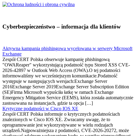
Cyberbezpieczeństwo – informacja dla klientów
Aktywna kampania phishingowa wycelowana w serwery Microsoft
Exchange
Zespół CERT Polska obserwuje kampanię phishingową
"OWAReaper" wykorzystującą podatność typu Stored XSS CVE-
2026-42897 w Outlook Web Access (OWA).O tej podatności
informowaliśmy we wcześniejszym komunikacie.Podatność
występuje w następujących wersjach:Exchange Server
2016Exchange Server 2019Exchange Server Subscription Edition
(SE)Firma Microsoft wypuściła łatkę w ramach Exchange
Emergency Mitigation Service (EEMS), która została automatycznie
zastosowana na instancjach, gdzie ta opcja […]
Krytyczne podatności w Cisco IOS XE
Zespół CERT Polska informuje o krytycznych podatnościach
znalezionych w Cisco IOS XE. Zwracamy uwagę, że to
oprogramowanie jest wykorzystywane w wielu rodzajach
urządzeń.Najpoważniejsza z podatności, CVE-2026-20272, może
skutkować zdalnym wykonaniem kodu, w wyniku nieprawidłowej