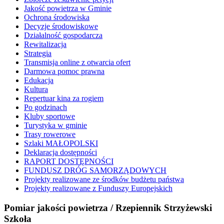
Jakość powietrza w Gminie
Ochrona środowiska
Decyzje środowiskowe
Działalność gospodarcza
Rewitalizacja
Strategia
Transmisja online z otwarcia ofert
Darmowa pomoc prawna
Edukacja
Kultura
Repertuar kina za rogiem
Po godzinach
Kluby sportowe
Turystyka w gminie
Trasy rowerowe
Szlaki MAŁOPOLSKI
Deklaracja dostępności
RAPORT DOSTĘPNOŚCI
FUNDUSZ DRÓG SAMORZĄDOWYCH
Projekty realizowane ze środków budżetu państwa
Projekty realizowane z Funduszy Europejskich
Pomiar jakości powietrza / Rzepiennik Strzyżewski
Szkoła