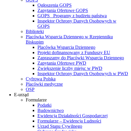
Ogłoszenia GOPS
Zapytania Ofertowe GOPS
GOPS_ Programy z budżetu państwa
Inspektor Ochrony Danych Osobowych w
GOPS
Biblioteki
Placówka Wsparcia Dziennego w Rzepienniku
Biskupim
Placówka Wsparcia Dziennego
Projekt dofinansowany z Funduszy EU
Zapraszamy do Placówki Wsparcia Dziennego
Zapytania Ofertowe PWD
Zwiększenie liczby miejsc w PWD
Inspektor Ochrony Danych Osobowych w PWD
Cyfrowa Polska
Placówki medyczne
OSP
E-urząd
Formularze
Podatki
Budownictwo
Ewidencja Działalności Gospodarczej
Formularze – Ewidencja Ludności
Urząd Stanu Cywilnego