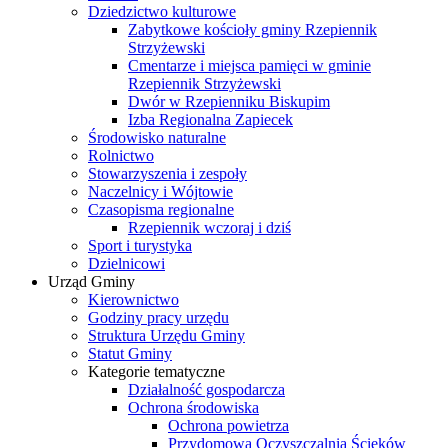
Dziedzictwo kulturowe
Zabytkowe kościoły gminy Rzepiennik
Strzyżewski
Cmentarze i miejsca pamięci w gminie
Rzepiennik Strzyżewski
Dwór w Rzepienniku Biskupim
Izba Regionalna Zapiecek
Środowisko naturalne
Rolnictwo
Stowarzyszenia i zespoły
Naczelnicy i Wójtowie
Czasopisma regionalne
Rzepiennik wczoraj i dziś
Sport i turystyka
Dzielnicowi
Urząd Gminy
Kierownictwo
Godziny pracy urzędu
Struktura Urzędu Gminy
Statut Gminy
Kategorie tematyczne
Działalność gospodarcza
Ochrona środowiska
Ochrona powietrza
Przydomowa Oczyszczalnia Ścieków