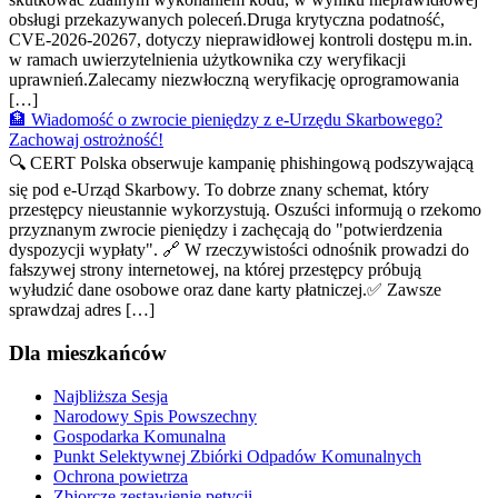
obsługi przekazywanych poleceń.Druga krytyczna podatność,
CVE-2026-20267, dotyczy nieprawidłowej kontroli dostępu m.in.
w ramach uwierzytelnienia użytkownika czy weryfikacji
uprawnień.Zalecamy niezwłoczną weryfikację oprogramowania
[…]
🏦 Wiadomość o zwrocie pieniędzy z e-Urzędu Skarbowego?
Zachowaj ostrożność!
🔍 CERT Polska obserwuje kampanię phishingową podszywającą
się pod e-Urząd Skarbowy. To dobrze znany schemat, który
przestępcy nieustannie wykorzystują. Oszuści informują o rzekomo
przyznanym zwrocie pieniędzy i zachęcają do "potwierdzenia
dyspozycji wypłaty". 🔗 W rzeczywistości odnośnik prowadzi do
fałszywej strony internetowej, na której przestępcy próbują
wyłudzić dane osobowe oraz dane karty płatniczej.✅ Zawsze
sprawdzaj adres […]
Dla mieszkańców
Najbliższa Sesja
Narodowy Spis Powszechny
Gospodarka Komunalna
Punkt Selektywnej Zbiórki Odpadów Komunalnych
Ochrona powietrza
Zbiorcze zestawienie petycji