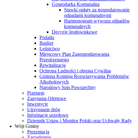
Gospodarka Komunalna
Stawki opłaty za gospodarowanie
odpadami komunalnymi
Harmonogram wywozu odpadów
komunalnych
Decyzje środowiskowe
Podatki
Budżet
Leśnictwo
Miejscowy Plan Zagospodarowania
Przestrzennego
Rewitalizacja
Ochrona Ludności i obrona Cywilna
Gminna Komisja Rozwiązywania Problemów
Alkoholowych
Narodowy Spis Powszechny
Przetargi
Zapytania Ofertowe
Inwestycje
Utrzymanie dróg
Informacje urzędowe
Dziennik Ustaw i Monitor Polski oraz Uchwały Rady
Wójt Gminy
Prezentacja
Zarządzenia