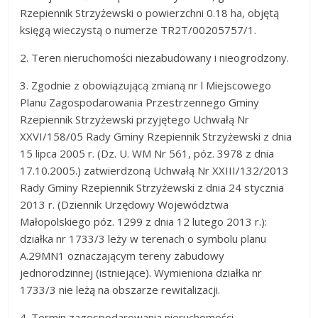
Rzepiennik Strzyżewski o powierzchni 0.18 ha, objętą
księgą wieczystą o numerze TR2T/00205757/1.
2. Teren nieruchomości niezabudowany i nieogrodzony.
3. Zgodnie z obowiązującą zmianą nr l Miejscowego
Planu Zagospodarowania Przestrzennego Gminy
Rzepiennik Strzyżewski przyjętego Uchwałą Nr
XXVI/158/05 Rady Gminy Rzepiennik Strzyżewski z dnia
15 lipca 2005 r. (Dz. U. WM Nr 561, póz. 3978 z dnia
17.10.2005.) zatwierdzoną Uchwałą Nr XXIII/132/2013
Rady Gminy Rzepiennik Strzyżewski z dnia 24 stycznia
2013 r. (Dziennik Urzędowy Województwa
Małopolskiego póz. 1299 z dnia 12 lutego 2013 r.):
działka nr 1733/3 leży w terenach o symbolu planu
A.29MN1 oznaczającym tereny zabudowy
jednorodzinnej (istniejące). Wymieniona działka nr
1733/3 nie leżą na obszarze rewitalizacji.
4. Termin zagospodarowania nieruchomości –