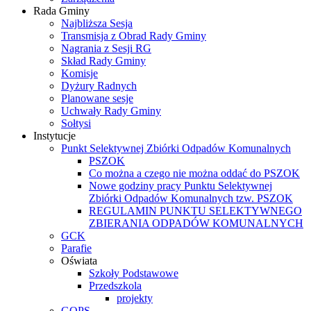
Rada Gminy
Najbliższa Sesja
Transmisja z Obrad Rady Gminy
Nagrania z Sesji RG
Skład Rady Gminy
Komisje
Dyżury Radnych
Planowane sesje
Uchwały Rady Gminy
Sołtysi
Instytucje
Punkt Selektywnej Zbiórki Odpadów Komunalnych
PSZOK
Co można a czego nie można oddać do PSZOK
Nowe godziny pracy Punktu Selektywnej
Zbiórki Odpadów Komunalnych tzw. PSZOK
REGULAMIN PUNKTU SELEKTYWNEGO
ZBIERANIA ODPADÓW KOMUNALNYCH
GCK
Parafie
Oświata
Szkoły Podstawowe
Przedszkola
projekty
GOPS