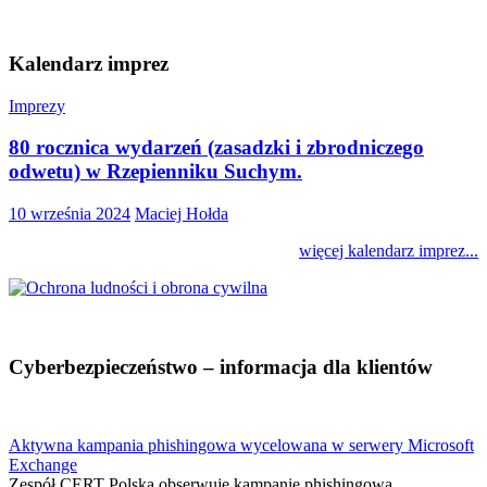
Kalendarz imprez
Imprezy
80 rocznica wydarzeń (zasadzki i zbrodniczego
odwetu) w Rzepienniku Suchym.
10 września 2024
Maciej Hołda
więcej kalendarz imprez...
Cyberbezpieczeństwo – informacja dla klientów
Aktywna kampania phishingowa wycelowana w serwery Microsoft
Exchange
Zespół CERT Polska obserwuje kampanię phishingową