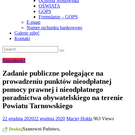
Ochrona Środowiska
OŚWIATA
GOPS
Formularze – GOPS
E-puap
Numer rachunku bankowego
Galerie zdjęć
Kontakt
Aktualności
Zadanie publiczne polegające na
prowadzeniu punktów nieodpłatnej
pomocy prawnej i nieodpłatnego
poradnictwa obywatelskiego na terenie
Powiatu Tarnowskiego
22 grudnia 2020
22 grudnia 2020
Maciej Hołda
963 Views
Szanowni Państwo,
Drukuj