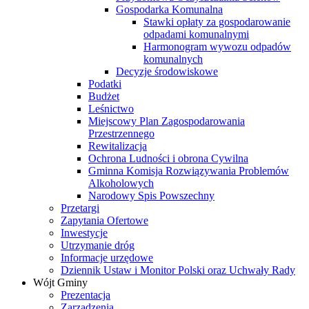
Gospodarka Komunalna
Stawki opłaty za gospodarowanie
odpadami komunalnymi
Harmonogram wywozu odpadów
komunalnych
Decyzje środowiskowe
Podatki
Budżet
Leśnictwo
Miejscowy Plan Zagospodarowania
Przestrzennego
Rewitalizacja
Ochrona Ludności i obrona Cywilna
Gminna Komisja Rozwiązywania Problemów
Alkoholowych
Narodowy Spis Powszechny
Przetargi
Zapytania Ofertowe
Inwestycje
Utrzymanie dróg
Informacje urzędowe
Dziennik Ustaw i Monitor Polski oraz Uchwały Rady
Wójt Gminy
Prezentacja
Zarządzenia