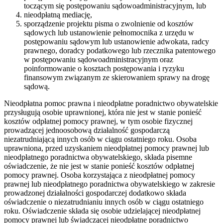
toczącym się postępowaniu sądowoadministracyjnym, lub
nieodpłatną mediację,
sporządzenie projektu pisma o zwolnienie od kosztów
sądowych lub ustanowienie pełnomocnika z urzędu w
postępowaniu sądowym lub ustanowienie adwokata, radcy
prawnego, doradcy podatkowego lub rzecznika patentowego
w postępowaniu sądowoadministracyjnym oraz
poinformowanie o kosztach postępowania i ryzyku
finansowym związanym ze skierowaniem sprawy na drogę
sądową.
Nieodpłatna pomoc prawna i nieodpłatne poradnictwo obywatelskie
przysługują osobie uprawnionej, która nie jest w stanie ponieść
kosztów odpłatnej pomocy prawnej, w tym osobie fizycznej
prowadzącej jednoosobową działalność gospodarczą
niezatrudniającą innych osób w ciągu ostatniego roku. Osoba
uprawniona, przed uzyskaniem nieodpłatnej pomocy prawnej lub
nieodpłatnego poradnictwa obywatelskiego, składa pisemne
oświadczenie, że nie jest w stanie ponieść kosztów odpłatnej
pomocy prawnej. Osoba korzystająca z nieodpłatnej pomocy
prawnej lub nieodpłatnego poradnictwa obywatelskiego w zakresie
prowadzonej działalności gospodarczej dodatkowo składa
oświadczenie o niezatrudnianiu innych osób w ciągu ostatniego
roku. Oświadczenie składa się osobie udzielającej nieodpłatnej
pomocy prawnej lub świadczącej nieodpłatne poradnictwo