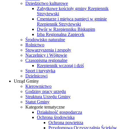
Dziedzictwo kulturowe
Zabytkowe kościoły gminy Rzepiennik
Strzyżewski
Cmentarze i miejsca pamięci w gminie
Rzepiennik Strzyżewski
Dwór w Rzepienniku Biskupim
Izba Regionalna Zapiecek
Środowisko naturalne
Rolnictwo
Stowarzyszenia i zespoły
Naczelnicy i Wójtowie
Czasopisma regionalne
Rzepiennik wczoraj i dziś
Sport i turystyka
Dzielnicowi
Urząd Gminy
Kierownictwo
Godziny pracy urzędu
Struktura Urzędu Gminy
Statut Gminy
Kategorie tematyczne
Działalność gospodarcza
Ochrona środowiska
Ochrona powietrza
Przydomowa Oczyszczalnia Ścieków