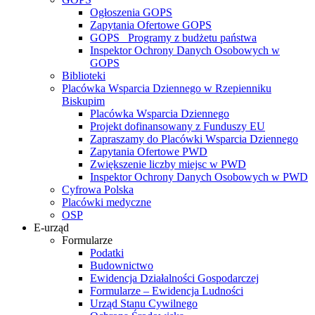
Ogłoszenia GOPS
Zapytania Ofertowe GOPS
GOPS_ Programy z budżetu państwa
Inspektor Ochrony Danych Osobowych w
GOPS
Biblioteki
Placówka Wsparcia Dziennego w Rzepienniku
Biskupim
Placówka Wsparcia Dziennego
Projekt dofinansowany z Funduszy EU
Zapraszamy do Placówki Wsparcia Dziennego
Zapytania Ofertowe PWD
Zwiększenie liczby miejsc w PWD
Inspektor Ochrony Danych Osobowych w PWD
Cyfrowa Polska
Placówki medyczne
OSP
E-urząd
Formularze
Podatki
Budownictwo
Ewidencja Działalności Gospodarczej
Formularze – Ewidencja Ludności
Urząd Stanu Cywilnego