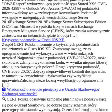
"OWAReaper" wykorzystującą podatność typu Stored XSS CVE-
2026-42897 w Outlook Web Access (OWA).O tej podatności
informowaliśmy we wcześniejszym komunikacie.Podatność
występuje w następujących wersjach:Exchange Server
2016Exchange Server 2019Exchange Server Subscription Edition
(SE)Firma Microsoft wypuściła łatkę w ramach Exchange
Emergency Mitigation Service (EEMS), która została automatycznie
zastosowana na instancjach, gdzie ta opcja […]
Krytyczne podatności w Cisco IOS XE
Zespół CERT Polska informuje o krytycznych podatnościach
znalezionych w Cisco IOS XE. Zwracamy uwagę, że to
oprogramowanie jest wykorzystywane w wielu rodzajach
urządzeń.Najpoważniejsza z podatności, CVE-2026-20272, może
skutkować zdalnym wykonaniem kodu, w wyniku nieprawidłowej
obsługi przekazywanych poleceń.Druga krytyczna podatność,
CVE-2026-20267, dotyczy nieprawidłowej kontroli dostępu m.in.
w ramach uwierzytelnienia użytkownika czy weryfikacji
uprawnień.Zalecamy niezwłoczną weryfikację oprogramowania
[…]
🏦 Wiadomość o zwrocie pieniędzy z e-Urzędu Skarbowego?
Zachowaj ostrożność!
🔍 CERT Polska obserwuje kampanię phishingową podszywającą
się pod e-Urząd Skarbowy. To dobrze znany schemat, który
przestępcy nieustannie wykorzystują. Oszuści informują o rzekomo