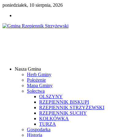
poniedziałek, 10 sierpnia, 2026
Gmina
Rzepiennik
Strzyżewski
Nasza Gmina
Samorządowy
Herb Gminy
Portal
Położenie
Internetowy
Mapa Gminy
Sołectwa
OLSZYNY
RZEPIENNIK BISKUPI
RZEPIENNIK STRZYŻEWSKI
RZEPIENNIK SUCHY
KOŁKÓWKA
TURZA
Gospodarka
Historia