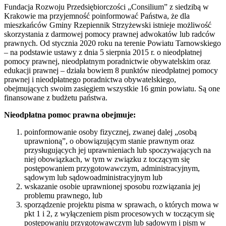
Fundacja Rozwoju Przedsiębiorczości „Consilium” z siedzibą w
Krakowie ma przyjemność poinformować Państwa, że dla
mieszkańców Gminy Rzepiennik Strzyżewski istnieje możliwość
skorzystania z darmowej pomocy prawnej adwokatów lub radców
prawnych. Od stycznia 2020 roku na terenie Powiatu Tarnowskiego
– na podstawie ustawy z dnia 5 sierpnia 2015 r. o nieodpłatnej
pomocy prawnej, nieodpłatnym poradnictwie obywatelskim oraz
edukacji prawnej – działa bowiem 8 punktów nieodpłatnej pomocy
prawnej i nieodpłatnego poradnictwa obywatelskiego,
obejmujących swoim zasięgiem wszystkie 16 gmin powiatu. Są one
finansowane z budżetu państwa.
Nieodpłatna pomoc prawna obejmuje:
poinformowanie osoby fizycznej, zwanej dalej „osobą
uprawnioną”, o obowiązującym stanie prawnym oraz
przysługujących jej uprawnieniach lub spoczywających na
niej obowiązkach, w tym w związku z toczącym się
postępowaniem przygotowawczym, administracyjnym,
sądowym lub sądowoadministracyjnym lub
wskazanie osobie uprawnionej sposobu rozwiązania jej
problemu prawnego, lub
sporządzenie projektu pisma w sprawach, o których mowa w
pkt 1 i 2, z wyłączeniem pism procesowych w toczącym się
postępowaniu przygotowawczym lub sądowym i pism w