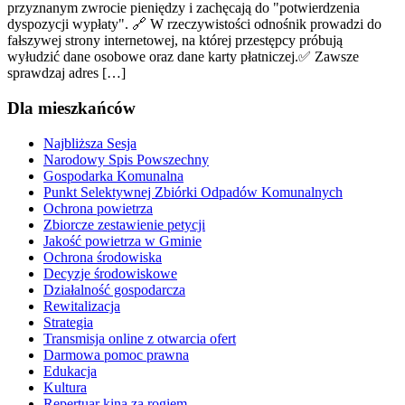
przyznanym zwrocie pieniędzy i zachęcają do "potwierdzenia
dyspozycji wypłaty". 🔗 W rzeczywistości odnośnik prowadzi do
fałszywej strony internetowej, na której przestępcy próbują
wyłudzić dane osobowe oraz dane karty płatniczej.✅ Zawsze
sprawdzaj adres […]
Dla mieszkańców
Najbliższa Sesja
Narodowy Spis Powszechny
Gospodarka Komunalna
Punkt Selektywnej Zbiórki Odpadów Komunalnych
Ochrona powietrza
Zbiorcze zestawienie petycji
Jakość powietrza w Gminie
Ochrona środowiska
Decyzje środowiskowe
Działalność gospodarcza
Rewitalizacja
Strategia
Transmisja online z otwarcia ofert
Darmowa pomoc prawna
Edukacja
Kultura
Repertuar kina za rogiem