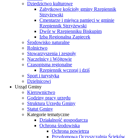
Dziedzictwo kulturowe
Zabytkowe kościoły gminy Rzepiennik
Strzyżewski
Cmentarze i miejsca pamięci w gminie
Rzepiennik Strzyżewski
Dwór w Rzepienniku Biskupim
Izba Regionalna Zapiecek
Środowisko naturalne
Rolnictwo
Stowarzyszenia i zespoły
Naczelnicy i Wójtowie
Czasopisma regionalne
Rzepiennik wczoraj i dziś
Sport i turystyka
Dzielnicowi
Urząd Gminy
Kierownictwo
Godziny pracy urzędu
Struktura Urzędu Gminy
Statut Gminy
Kategorie tematyczne
Działalność gospodarcza
Ochrona środowiska
Ochrona powietrza
Przydomowa Oczyszczalnia Ścieków