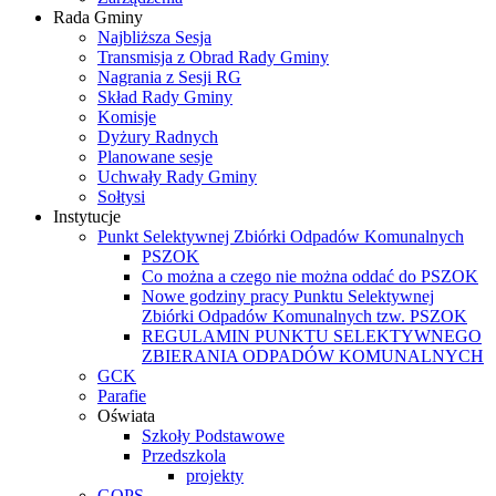
Rada Gminy
Najbliższa Sesja
Transmisja z Obrad Rady Gminy
Nagrania z Sesji RG
Skład Rady Gminy
Komisje
Dyżury Radnych
Planowane sesje
Uchwały Rady Gminy
Sołtysi
Instytucje
Punkt Selektywnej Zbiórki Odpadów Komunalnych
PSZOK
Co można a czego nie można oddać do PSZOK
Nowe godziny pracy Punktu Selektywnej
Zbiórki Odpadów Komunalnych tzw. PSZOK
REGULAMIN PUNKTU SELEKTYWNEGO
ZBIERANIA ODPADÓW KOMUNALNYCH
GCK
Parafie
Oświata
Szkoły Podstawowe
Przedszkola
projekty
GOPS