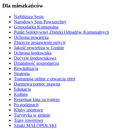
Dla mieszkańców
Najbliższa Sesja
Narodowy Spis Powszechny
Gospodarka Komunalna
Punkt Selektywnej Zbiórki Odpadów Komunalnych
Ochrona powietrza
Zbiorcze zestawienie petycji
Jakość powietrza w Gminie
Ochrona środowiska
Decyzje środowiskowe
Działalność gospodarcza
Rewitalizacja
Strategia
Transmisja online z otwarcia ofert
Darmowa pomoc prawna
Edukacja
Kultura
Repertuar kina za rogiem
Po godzinach
Kluby sportowe
Turystyka w gminie
Trasy rowerowe
Szlaki MAŁOPOLSKI