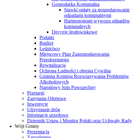
Gospodarka Komunalna
Stawki opłaty za gospodarowanie
odpadami komunalnymi
Harmonogram wywozu odpadów
komunalnych
Decyzje środowiskowe
Podatki
Budżet
Leśnictwo
Miejscowy Plan Zagospodarowania
Przestrzennego
Rewitalizacja
Ochrona Ludności i obrona Cywilna
Gminna Komisja Rozwiązywania Problemów
Alkoholowych
Narodowy Spis Powszechny
Przetargi
Zapytania Ofertowe
Inwestycje
Utrzymanie dróg
Informacje urzędowe
Dziennik Ustaw i Monitor Polski oraz Uchwały Rady
Wójt Gminy
Prezentacja
Zarządzenia