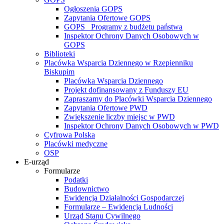
Ogłoszenia GOPS
Zapytania Ofertowe GOPS
GOPS_ Programy z budżetu państwa
Inspektor Ochrony Danych Osobowych w
GOPS
Biblioteki
Placówka Wsparcia Dziennego w Rzepienniku
Biskupim
Placówka Wsparcia Dziennego
Projekt dofinansowany z Funduszy EU
Zapraszamy do Placówki Wsparcia Dziennego
Zapytania Ofertowe PWD
Zwiększenie liczby miejsc w PWD
Inspektor Ochrony Danych Osobowych w PWD
Cyfrowa Polska
Placówki medyczne
OSP
E-urząd
Formularze
Podatki
Budownictwo
Ewidencja Działalności Gospodarczej
Formularze – Ewidencja Ludności
Urząd Stanu Cywilnego