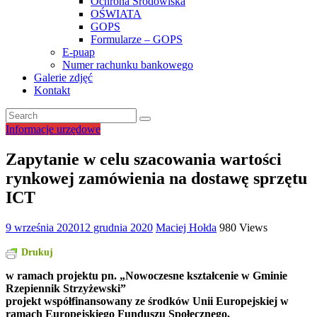
Ochrona Środowiska
OŚWIATA
GOPS
Formularze – GOPS
E-puap
Numer rachunku bankowego
Galerie zdjęć
Kontakt
Informacje urzędowe
Zapytanie w celu szacowania wartości
rynkowej zamówienia na dostawę sprzętu
ICT
9 września 2020
12 grudnia 2020
Maciej Hołda
980 Views
Drukuj
w ramach projektu pn. „Nowoczesne kształcenie w Gminie
Rzepiennik Strzyżewski”
projekt współfinansowany ze środków Unii Europejskiej w
ramach Europejskiego Funduszu Społecznego,