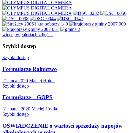
więcej w galeriach zdjęć ...
Szybki dostęp
Szybki dostęp
Formularze Rolnictwo
21 lipca 2020
Maciej Hołda
Szybki dostęp
Formularze – GOPS
31 marca 2020
Maciej Hołda
Szybki dostęp
OŚWIADCZENIE o wartości sprzedaży napojów
alkoholowych w roku