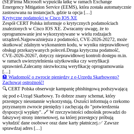
(SE)Firma Microsoft wypuściła łatkę w ramach Exchange
Emergency Mitigation Service (EEMS), która została automatycznie
zastosowana na instancjach, gdzie ta opcja […]
Krytyczne podatności w Cisco IOS XE
Zespół CERT Polska informuje o krytycznych podatnościach
znalezionych w Cisco IOS XE. Zwracamy uwagę, że to
oprogramowanie jest wykorzystywane w wielu rodzajach
urządzeń.Najpoważniejsza z podatności, CVE-2026-20272, może
skutkować zdalnym wykonaniem kodu, w wyniku nieprawidłowej
obsługi przekazywanych poleceń.Druga krytyczna podatność,
CVE-2026-20267, dotyczy nieprawidłowej kontroli dostępu m.in.
w ramach uwierzytelnienia użytkownika czy weryfikacji
uprawnień.Zalecamy niezwłoczną weryfikację oprogramowania
[…]
🏦 Wiadomość o zwrocie pieniędzy z e-Urzędu Skarbowego?
Zachowaj ostrożność!
🔍 CERT Polska obserwuje kampanię phishingową podszywającą
się pod e-Urząd Skarbowy. To dobrze znany schemat, który
przestępcy nieustannie wykorzystują. Oszuści informują o rzekomo
przyznanym zwrocie pieniędzy i zachęcają do "potwierdzenia
dyspozycji wypłaty". 🔗 W rzeczywistości odnośnik prowadzi do
fałszywej strony internetowej, na której przestępcy próbują
wyłudzić dane osobowe oraz dane karty płatniczej.✅ Zawsze
sprawdzaj adres […]