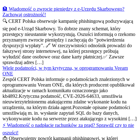
🏦 Wiadomość o zwrocie pieniędzy z e-Urzędu Skarbowego?
Zachowaj ostrożność!
🔍 CERT Polska obserwuje kampanię phishingową podszywającą
się pod e-Urząd Skarbowy. To dobrze znany schemat, który
przestępcy nieustannie wykorzystują. Oszuści informują o rzekomo
przyznanym zwrocie pieniędzy i zachęcają do "potwierdzenia
dyspozycji wypłaty". 🔗 W rzeczywistości odnośnik prowadzi do
fałszywej strony internetowej, na której przestępcy próbują
wyłudzić dane osobowe oraz dane karty płatniczej.✅ Zawsze
sprawdzaj adres […]
Wiele podatności, w tym krytyczna, w oprogramowaniu Veeam
ONE
Zespół CERT Polska informuje o podatnościach znalezionych w
oprogramowaniu Veeam ONE, dla których producent opublikował
aktualizacje w ramach komunikatu oznaczonego jako
kb4892.Krytyczna podatność, CVE-2026-64633, umożliwia
nieuwierzytelnionemu atakującemu zdalne wykonanie kodu na
urządzeniu, na którym działa agent.Pozostałe opisane podatności
umożliwiają m. in. wysłanie zapytań SQL do bazy danych,
wykonywanie kodu na serwerze przez atakującego z wysokimi […]
⚡ Wiadomość o nadpłacie rachunków za prąd? Sprawdź czy to nie
oszuści!
📩 Obserwujemy powrót kampanii phishingowej, w której