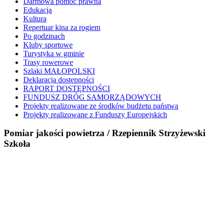
Darmowa pomoc prawna
Edukacja
Kultura
Repertuar kina za rogiem
Po godzinach
Kluby sportowe
Turystyka w gminie
Trasy rowerowe
Szlaki MAŁOPOLSKI
Deklaracja dostępności
RAPORT DOSTĘPNOŚCI
FUNDUSZ DRÓG SAMORZĄDOWYCH
Projekty realizowane ze środków budżetu państwa
Projekty realizowane z Funduszy Europejskich
Pomiar jakości powietrza / Rzepiennik Strzyżewski
Szkoła