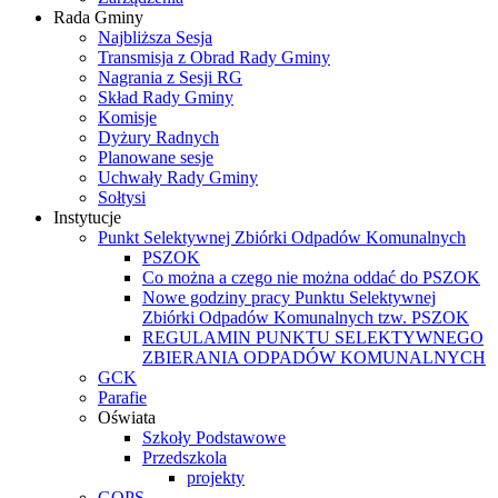
Rada Gminy
Najbliższa Sesja
Transmisja z Obrad Rady Gminy
Nagrania z Sesji RG
Skład Rady Gminy
Komisje
Dyżury Radnych
Planowane sesje
Uchwały Rady Gminy
Sołtysi
Instytucje
Punkt Selektywnej Zbiórki Odpadów Komunalnych
PSZOK
Co można a czego nie można oddać do PSZOK
Nowe godziny pracy Punktu Selektywnej
Zbiórki Odpadów Komunalnych tzw. PSZOK
REGULAMIN PUNKTU SELEKTYWNEGO
ZBIERANIA ODPADÓW KOMUNALNYCH
GCK
Parafie
Oświata
Szkoły Podstawowe
Przedszkola
projekty
GOPS