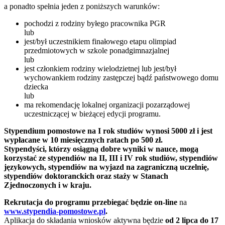
a ponadto spełnia jeden z poniższych warunków:
pochodzi z rodziny byłego pracownika PGR
lub
jest/był uczestnikiem finałowego etapu olimpiad
przedmiotowych w szkole ponadgimnazjalnej
lub
jest członkiem rodziny wielodzietnej lub jest/był
wychowankiem rodziny zastępczej bądź państwowego domu
dziecka
lub
ma rekomendację lokalnej organizacji pozarządowej
uczestniczącej w bieżącej edycji programu.
Stypendium pomostowe na I rok studiów wynosi 5000 zł i jest
wypłacane w 10 miesięcznych ratach po 500 zł.
Stypendyści, którzy osiągną dobre wyniki w nauce, mogą
korzystać ze stypendiów na II, III i IV rok studiów, stypendiów
językowych, stypendiów na wyjazd na zagraniczną uczelnię,
stypendiów doktoranckich oraz staży w Stanach
Zjednoczonych i w kraju.
Rekrutacja do programu przebiegać będzie on-line
na
www.stypendia-pomostowe.pl
.
Aplikacja do składania wniosków aktywna będzie
od 2 lipca do 17