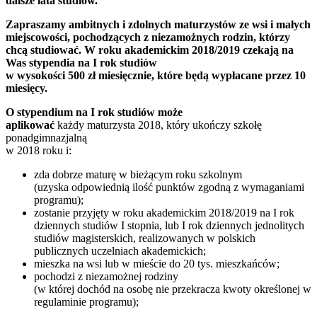
dalsze lata studiów.
Zapraszamy ambitnych i zdolnych maturzystów ze wsi i małych
miejscowości, pochodzących z niezamożnych rodzin, którzy
chcą studiować.
W roku akademickim 2018/2019 czekają na
Was stypendia na I rok studiów
w wysokości 500 zł miesięcznie, które będą wypłacane przez 10
miesięcy.
O stypendium na I rok studiów może
aplikować
każdy maturzysta 2018, który ukończy szkołę
ponadgimnazjalną
w 2018 roku i:
zda dobrze maturę w bieżącym roku szkolnym
(uzyska odpowiednią ilość punktów zgodną z wymaganiami
programu);
zostanie przyjęty w roku akademickim 2018/2019 na I rok
dziennych studiów I stopnia, lub I rok dziennych jednolitych
studiów magisterskich, realizowanych w polskich
publicznych uczelniach akademickich;
mieszka na wsi lub w mieście do 20 tys. mieszkańców;
pochodzi z niezamożnej rodziny
(w której dochód na osobę nie przekracza kwoty określonej w
regulaminie programu);