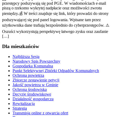
przestępcy podszywają się pod PGE. W wiadomościach e-mail
piszą o rzekomo wykrytej nadpłacie oraz możliwości zwrotu
pieniędzy.💰 W treści znajduje się link, który prowadzi do strony
podszywającej się pod panel logowania. Wpisane tam przez
użytkownika dane trafiają bezpośrednio do cyberprzestępców. ⚠️
Oszuści wykorzystują perspektywę łatwego zysku oraz zaufanie
[…]
Dla mieszkańców
Najbliższa Sesja
Narodowy Spis Powszechny
Gospodarka Komunalna
Punkt Selektywnej Zbiórki Odpadów Komunalnych
Ochrona powietrza
Zbiorcze zestawienie petycji
Jakość powietrza w Gminie
Ochrona środowiska
Decyzje środowiskowe
Działalność gospodarcza
Rewitalizacja
Strategia
Transmisja online z otwarcia ofert