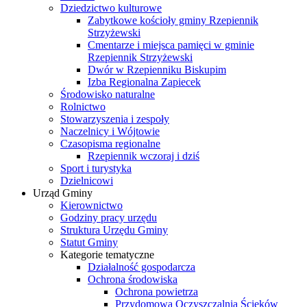
Dziedzictwo kulturowe
Zabytkowe kościoły gminy Rzepiennik
Strzyżewski
Cmentarze i miejsca pamięci w gminie
Rzepiennik Strzyżewski
Dwór w Rzepienniku Biskupim
Izba Regionalna Zapiecek
Środowisko naturalne
Rolnictwo
Stowarzyszenia i zespoły
Naczelnicy i Wójtowie
Czasopisma regionalne
Rzepiennik wczoraj i dziś
Sport i turystyka
Dzielnicowi
Urząd Gminy
Kierownictwo
Godziny pracy urzędu
Struktura Urzędu Gminy
Statut Gminy
Kategorie tematyczne
Działalność gospodarcza
Ochrona środowiska
Ochrona powietrza
Przydomowa Oczyszczalnia Ścieków