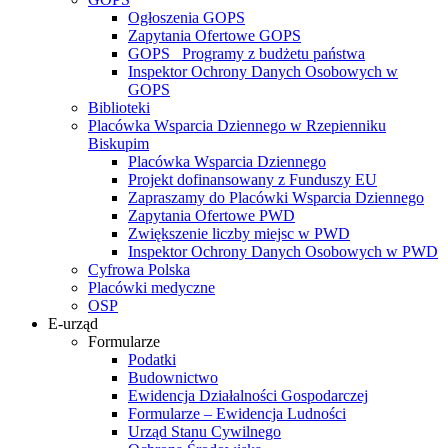
Ogłoszenia GOPS
Zapytania Ofertowe GOPS
GOPS_ Programy z budżetu państwa
Inspektor Ochrony Danych Osobowych w
GOPS
Biblioteki
Placówka Wsparcia Dziennego w Rzepienniku
Biskupim
Placówka Wsparcia Dziennego
Projekt dofinansowany z Funduszy EU
Zapraszamy do Placówki Wsparcia Dziennego
Zapytania Ofertowe PWD
Zwiększenie liczby miejsc w PWD
Inspektor Ochrony Danych Osobowych w PWD
Cyfrowa Polska
Placówki medyczne
OSP
E-urząd
Formularze
Podatki
Budownictwo
Ewidencja Działalności Gospodarczej
Formularze – Ewidencja Ludności
Urząd Stanu Cywilnego