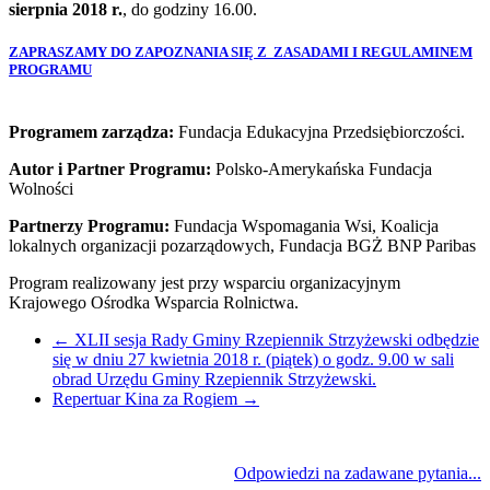
sierpnia 2018 r.
, do godziny 16.00.
ZAPRASZAMY DO ZAPOZNANIA SIĘ Z ZASADAMI I REGULAMINEM
PROGRAMU
Programem zarządza:
Fundacja Edukacyjna Przedsiębiorczości.
Autor i Partner Programu:
Polsko-Amerykańska Fundacja
Wolności
Partnerzy Programu:
Fundacja Wspomagania Wsi, Koalicja
lokalnych organizacji pozarządowych, Fundacja BGŻ BNP Paribas
Program realizowany jest przy wsparciu organizacyjnym
Krajowego Ośrodka Wsparcia Rolnictwa.
←
XLII sesja Rady Gminy Rzepiennik Strzyżewski odbędzie
się w dniu 27 kwietnia 2018 r. (piątek) o godz. 9.00 w sali
obrad Urzędu Gminy Rzepiennik Strzyżewski.
Repertuar Kina za Rogiem
→
Odpowiedzi na zadawane pytania...