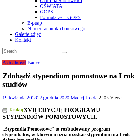
Ochrona Środowiska
OŚWIATA
GOPS
Formularze – GOPS
E-puap
Numer rachunku bankowego
Galerie zdjęć
Kontakt
Aktualności
Baner
Zdobądź stypendium pomostowe na I rok
studiów
19 kwietnia 2018
12 grudnia 2020
Maciej Hołda
2203 Views
XVII EDYCJĘ PROGRAMU
Drukuj
STYPENDIÓW POMOSTOWYCH.
„Stypendia Pomostowe” to rozbudowany program
stypendialny, w którym można uzyskać stypendium na I rok i