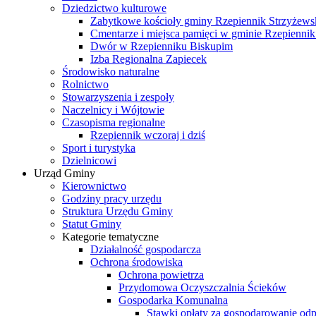
Dziedzictwo kulturowe
Zabytkowe kościoły gminy Rzepiennik Strzyżews
Cmentarze i miejsca pamięci w gminie Rzepiennik
Dwór w Rzepienniku Biskupim
Izba Regionalna Zapiecek
Środowisko naturalne
Rolnictwo
Stowarzyszenia i zespoły
Naczelnicy i Wójtowie
Czasopisma regionalne
Rzepiennik wczoraj i dziś
Sport i turystyka
Dzielnicowi
Urząd Gminy
Kierownictwo
Godziny pracy urzędu
Struktura Urzędu Gminy
Statut Gminy
Kategorie tematyczne
Działalność gospodarcza
Ochrona środowiska
Ochrona powietrza
Przydomowa Oczyszczalnia Ścieków
Gospodarka Komunalna
Stawki opłaty za gospodarowanie o