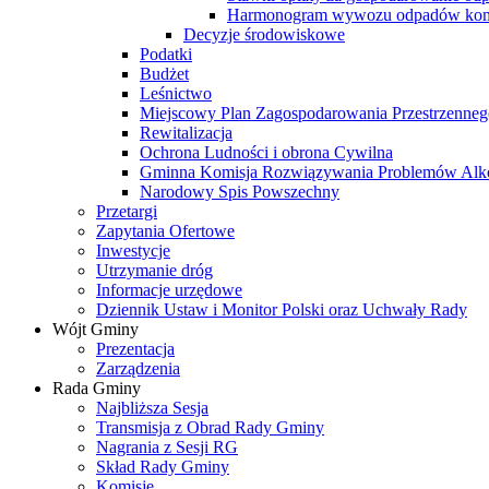
Harmonogram wywozu odpadów kom
Decyzje środowiskowe
Podatki
Budżet
Leśnictwo
Miejscowy Plan Zagospodarowania Przestrzenneg
Rewitalizacja
Ochrona Ludności i obrona Cywilna
Gminna Komisja Rozwiązywania Problemów Al
Narodowy Spis Powszechny
Przetargi
Zapytania Ofertowe
Inwestycje
Utrzymanie dróg
Informacje urzędowe
Dziennik Ustaw i Monitor Polski oraz Uchwały Rady
Wójt Gminy
Prezentacja
Zarządzenia
Rada Gminy
Najbliższa Sesja
Transmisja z Obrad Rady Gminy
Nagrania z Sesji RG
Skład Rady Gminy
Komisje