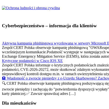
Cyberbezpieczeństwo – informacja dla klientów
Aktywna kampania phishingowa wycelowana w serwery Microsoft 
Zespół CERT Polska obserwuje kampanię phishingową "OWAReaper
wcześniejszym komunikacie.Podatność występuje w następujących w
Exchange Emergency Mitigation Service (EEMS), która została automa
Krytyczne podatności w Cisco IOS XE
Zespół CERT Polska informuje o krytycznych podatnościach znalez
podatności, CVE-2026-20272, może skutkować zdalnym wykonaniem
nieprawidłowej kontroli dostępu m.in. w ramach uwierzytelnienia 
🏦 Wiadomość o zwrocie pieniędzy z e-Urzędu Skarbowego? Zachow
🔍 CERT Polska obserwuje kampanię phishingową podszywającą się p
zwrocie pieniędzy i zachęcają do "potwierdzenia dyspozycji wypłaty
karty płatniczej.✅ Zawsze sprawdzaj adres […]
Dla mieszkańców