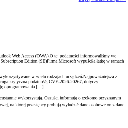
tlook Web Access (OWA).O tej podatności informowaliśmy we
ubscription Edition (SE)Firma Microsoft wypuściła łatkę w ramach
 wykorzystywane w wielu rodzajach urządzeń.Najpoważniejsza z
ruga krytyczna podatność, CVE-2026-20267, dotyczy
ację oprogramowania […]
eustannie wykorzystują. Oszuści informują o rzekomo przyznanym
towej, na której przestępcy próbują wyłudzić dane osobowe oraz dane