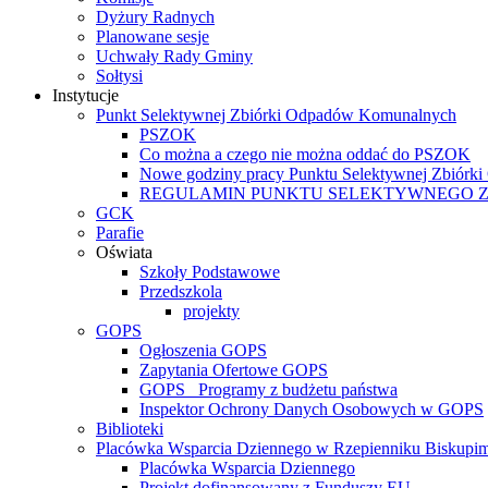
Dyżury Radnych
Planowane sesje
Uchwały Rady Gminy
Sołtysi
Instytucje
Punkt Selektywnej Zbiórki Odpadów Komunalnych
PSZOK
Co można a czego nie można oddać do PSZOK
Nowe godziny pracy Punktu Selektywnej Zbiór
REGULAMIN PUNKTU SELEKTYWNEGO 
GCK
Parafie
Oświata
Szkoły Podstawowe
Przedszkola
projekty
GOPS
Ogłoszenia GOPS
Zapytania Ofertowe GOPS
GOPS_ Programy z budżetu państwa
Inspektor Ochrony Danych Osobowych w GOPS
Biblioteki
Placówka Wsparcia Dziennego w Rzepienniku Biskupi
Placówka Wsparcia Dziennego
Projekt dofinansowany z Funduszy EU