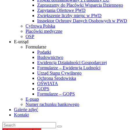
Zapraszamy do Placówki Wsparcia Dziennego
Zapytania Ofertowe PWD
Zwiększenie liczby miejsc w PWD
Inspektor Ochrony Danych Osobowych w PWD
Cyfrowa Polska
Placówki medyczne
OSP
E-urząd
Formularze
Podatki
Budownictwo
Ewidencja Działalności Gospodarczej
Formularze – Ewidencja Ludności
Urząd Stanu Cywilnego
Ochrona Środowiska
OŚWIATA
GOPS
Formularze – GOPS
E-puap
Numer rachunku bankowego
Galerie zdjęć
Kontakt