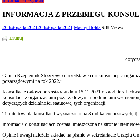
Informacje urzędowe
INFORMACJA Z PRZEBIEGU KONSUL
26 listopada 2021
26 listopada 2021
Maciej Hołda
988 Views
Drukuj
dotycz
Gmina Rzepiennik Strzyżewski przedstawiła do konsultacji z organ
pozarządowymi na rok 2022.”
Konsultacje ogłoszone zostały w dniu 15.11.2021 r. zgodnie z Uch
konsultacji z organizacjami pozarządowymi i podmiotami wymienionym
dotyczących działalności statutowej tych organizacji.
Termin trwania konsultacji wyznaczono na 8 dni kalendarzowych, tj. 
Informacja o konsultacjach została umieszczona na stronie interne
Opinie i uwagi należało składać na piśmie w sekretariacie Urzędu Gm