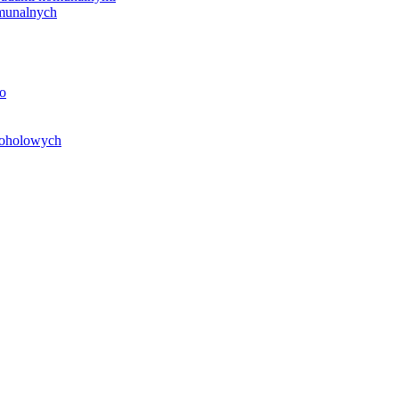
unalnych
o
koholowych