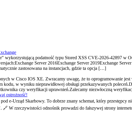
Exchange
" wykorzystującą podatność typu Stored XSS CVE-2026-42897 w Ou
ersjach:Exchange Server 2016Exchange Server 2019Exchange Server S
tycznie zastosowana na instancjach, gdzie ta opcja […]
ionych w Cisco IOS XE. Zwracamy uwagę, że to oprogramowanie jest
 kodu, w wyniku nieprawidłowej obsługi przekazywanych poleceń.D
użytkownika czy weryfikacji uprawnień.Zalecamy niezwłoczną weryfik
aj ostrożność!
od e-Urząd Skarbowy. To dobrze znany schemat, który przestępcy ni
". 🔗 W rzeczywistości odnośnik prowadzi do fałszywej strony interne