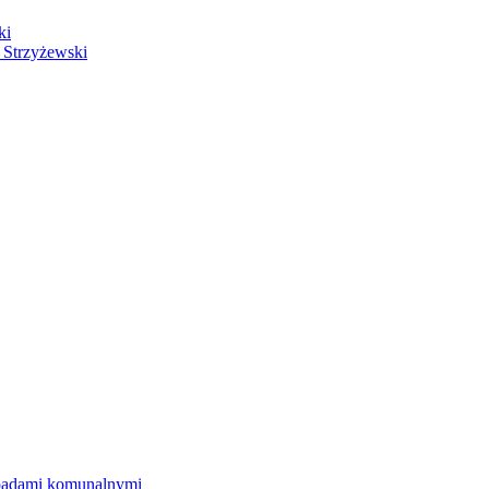
ki
 Strzyżewski
dpadami komunalnymi