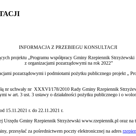
TACJI
INFORMACJA Z PRZEBIEGU KONSULTACJI
ących projektu „Programu współpracy Gminy Rzepiennik Strz
z organizacjami pozarządowymi na rok 2022”
izacjami pozarządowymi i podmiotami pożytku publicznego projekt „
wałą nr uchwały nr XXXVI/178/2010 Rady Gminy Rzepiennik Strzyżewsk
i w art. 3 ust. 3 ustawy o działalności pożytku publicznego i o wol
od 15.11.2021 r. do 22.11.2021 r.
towej Urzędu Gminy Rzepiennik Strzyżewski www.rzepiennik.pl oraz na 
iny, przesyłać za pośrednictwem poczty elektronicznej na adres
rzepie