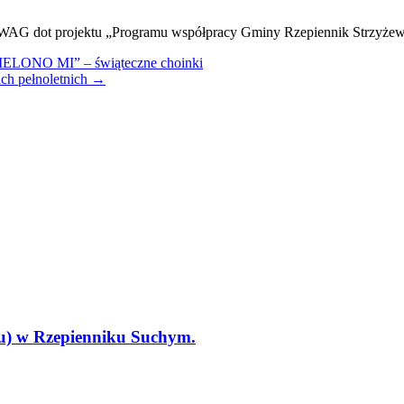
 projektu „Programu współpracy Gminy Rzepiennik Strzyżewski 
NO MI” – świąteczne choinki
ich pełnoletnich
→
tu) w Rzepienniku Suchym.