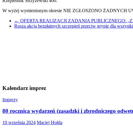
Rzepiennik Strzyżewski 400.
W wyżej wymienionym okresie NIE ZGŁOSZONO ŻADNYCH UWAG dot
←
OFERTA REALIZACJI ZADANIA PUBLICZNEGO: „ZIELO
Rusza akcja bezpłatnych szczepień przeciw grypie dla wszystk
Kalendarz imprez
Imprezy
80 rocznica wydarzeń (zasadzki i zbrodniczego odwe
10 września 2024
Maciej Hołda