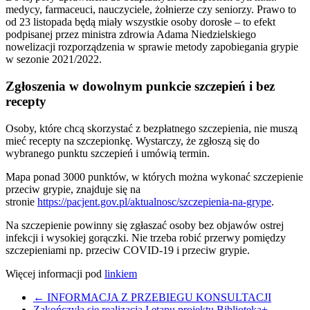
medycy, farmaceuci, nauczyciele, żołnierze czy seniorzy. Prawo to
od 23 listopada będą miały wszystkie osoby dorosłe – to efekt
podpisanej przez ministra zdrowia Adama Niedzielskiego
nowelizacji rozporządzenia w sprawie metody zapobiegania grypie
w sezonie 2021/2022.
Zgłoszenia w dowolnym punkcie szczepień i bez
recepty
Osoby, które chcą skorzystać z bezpłatnego szczepienia, nie muszą
mieć recepty na szczepionkę. Wystarczy, że zgłoszą się do
wybranego punktu szczepień i umówią termin.
Mapa ponad 3000 punktów, w których można wykonać szczepienie
przeciw grypie, znajduje się na
stronie
https://pacjent.gov.pl/aktualnosc/szczepienia-na-grype
.
Na szczepienie powinny się zgłaszać osoby bez objawów ostrej
infekcji i wysokiej gorączki. Nie trzeba robić przerwy pomiędzy
szczepieniami np. przeciw COVID-19 i przeciw grypie.
Więcej informacji pod
linkiem
←
INFORMACJA Z PRZEBIEGU KONSULTACJI
Zakończyła się realizacja I etapu projektu Biblioteka+
→