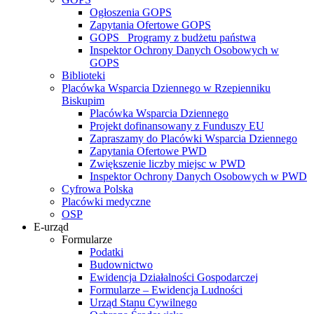
Ogłoszenia GOPS
Zapytania Ofertowe GOPS
GOPS_ Programy z budżetu państwa
Inspektor Ochrony Danych Osobowych w
GOPS
Biblioteki
Placówka Wsparcia Dziennego w Rzepienniku
Biskupim
Placówka Wsparcia Dziennego
Projekt dofinansowany z Funduszy EU
Zapraszamy do Placówki Wsparcia Dziennego
Zapytania Ofertowe PWD
Zwiększenie liczby miejsc w PWD
Inspektor Ochrony Danych Osobowych w PWD
Cyfrowa Polska
Placówki medyczne
OSP
E-urząd
Formularze
Podatki
Budownictwo
Ewidencja Działalności Gospodarczej
Formularze – Ewidencja Ludności
Urząd Stanu Cywilnego