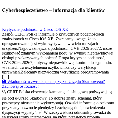
Cyberbezpieczeństwo – informacja dla klientów
Krytyczne podatności w Cisco IOS XE
Zespół CERT Polska informuje o krytycznych podatnościach
znalezionych w Cisco IOS XE. Zwracamy uwagę, że to
oprogramowanie jest wykorzystywane w wielu rodzajach
urządzeń.Najpoważniejsza z podatności, CVE-2026-20272, może
skutkować zdalnym wykonaniem kodu, w wyniku nieprawidłowej
obsługi przekazywanych poleceń.Druga krytyczna podatność,
CVE-2026-20267, dotyczy nieprawidłowej kontroli dostępu m.in.
w ramach uwierzytelnienia użytkownika czy weryfikacji
uprawnień.Zalecamy niezwłoczną weryfikację oprogramowania
[…]
🏦 Wiadomość o zwrocie pieniędzy z e-Urzędu Skarbowego?
Zachowaj ostrożność!
🔍 CERT Polska obserwuje kampanię phishingową podszywającą
się pod e-Urząd Skarbowy. To dobrze znany schemat, który
przestępcy nieustannie wykorzystują. Oszuści informują o rzekomo
przyznanym zwrocie pieniędzy i zachęcają do "potwierdzenia
dyspozycji wypłaty". 🔗 W rzeczywistości odnośnik prowadzi do
fałszywej strony internetowej, na której przestępcy próbują