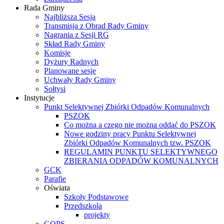
Rada Gminy
Najbliższa Sesja
Transmisja z Obrad Rady Gminy
Nagrania z Sesji RG
Skład Rady Gminy
Komisje
Dyżury Radnych
Planowane sesje
Uchwały Rady Gminy
Sołtysi
Instytucje
Punkt Selektywnej Zbiórki Odpadów Komunalnych
PSZOK
Co można a czego nie można oddać do PSZOK
Nowe godziny pracy Punktu Selektywnej
Zbiórki Odpadów Komunalnych tzw. PSZOK
REGULAMIN PUNKTU SELEKTYWNEGO
ZBIERANIA ODPADÓW KOMUNALNYCH
GCK
Parafie
Oświata
Szkoły Podstawowe
Przedszkola
projekty
GOPS