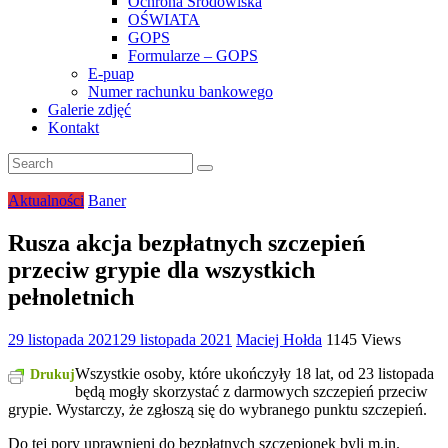
Ochrona Środowiska
OŚWIATA
GOPS
Formularze – GOPS
E-puap
Numer rachunku bankowego
Galerie zdjęć
Kontakt
Aktualności
Baner
Rusza akcja bezpłatnych szczepień
przeciw grypie dla wszystkich
pełnoletnich
29 listopada 2021
29 listopada 2021
Maciej Hołda
1145 Views
Wszystkie osoby, które ukończyły 18 lat, od 23 listopada
Drukuj
będą mogły skorzystać z darmowych szczepień przeciw
grypie. Wystarczy, że zgłoszą się do wybranego punktu szczepień.
Do tej pory uprawnieni do bezpłatnych szczepionek byli m.in.