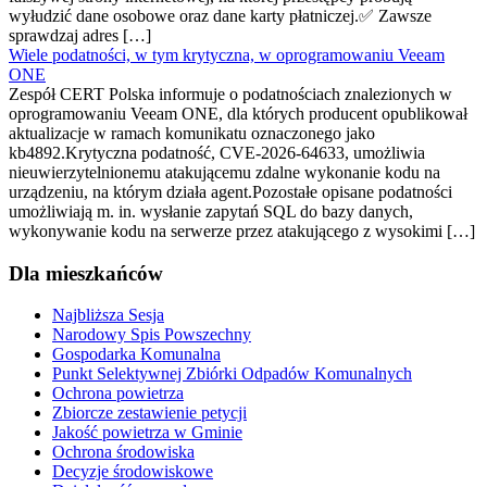
wyłudzić dane osobowe oraz dane karty płatniczej.✅ Zawsze
sprawdzaj adres […]
Wiele podatności, w tym krytyczna, w oprogramowaniu Veeam
ONE
Zespół CERT Polska informuje o podatnościach znalezionych w
oprogramowaniu Veeam ONE, dla których producent opublikował
aktualizacje w ramach komunikatu oznaczonego jako
kb4892.Krytyczna podatność, CVE-2026-64633, umożliwia
nieuwierzytelnionemu atakującemu zdalne wykonanie kodu na
urządzeniu, na którym działa agent.Pozostałe opisane podatności
umożliwiają m. in. wysłanie zapytań SQL do bazy danych,
wykonywanie kodu na serwerze przez atakującego z wysokimi […]
Dla mieszkańców
Najbliższa Sesja
Narodowy Spis Powszechny
Gospodarka Komunalna
Punkt Selektywnej Zbiórki Odpadów Komunalnych
Ochrona powietrza
Zbiorcze zestawienie petycji
Jakość powietrza w Gminie
Ochrona środowiska
Decyzje środowiskowe