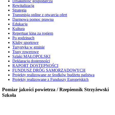
Działalność gospodarcza
Rewitalizacja
Strategia
Transmisja online z otwarcia ofert
Darmowa pomoc prawna
Edukacja
Kultura
Repertuar kina za rogiem
Po godzinach
Kluby sportowe
Turystyka w gminie
Trasy rowerowe
Szlaki MAŁOPOLSKI
Deklaracja dostępności
RAPORT DOSTĘPNOŚCI
FUNDUSZ DRÓG SAMORZĄDOWYCH
Projekty realizowane ze środków budżetu państwa
Projekty realizowane z Funduszy Europejskich
Pomiar jakości powietrza / Rzepiennik Strzyżewski
Szkoła