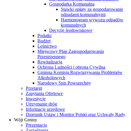
Gospodarka Komunalna
Stawki opłaty za gospodarowanie
odpadami komunalnymi
Harmonogram wywozu odpadów
komunalnych
Decyzje środowiskowe
Podatki
Budżet
Leśnictwo
Miejscowy Plan Zagospodarowania
Przestrzennego
Rewitalizacja
Ochrona Ludności i obrona Cywilna
Gminna Komisja Rozwiązywania Problemów
Alkoholowych
Narodowy Spis Powszechny
Przetargi
Zapytania Ofertowe
Inwestycje
Utrzymanie dróg
Informacje urzędowe
Dziennik Ustaw i Monitor Polski oraz Uchwały Rady
Wójt Gminy
Prezentacja
Zarządzenia