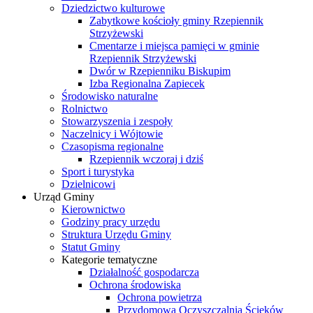
Dziedzictwo kulturowe
Zabytkowe kościoły gminy Rzepiennik
Strzyżewski
Cmentarze i miejsca pamięci w gminie
Rzepiennik Strzyżewski
Dwór w Rzepienniku Biskupim
Izba Regionalna Zapiecek
Środowisko naturalne
Rolnictwo
Stowarzyszenia i zespoły
Naczelnicy i Wójtowie
Czasopisma regionalne
Rzepiennik wczoraj i dziś
Sport i turystyka
Dzielnicowi
Urząd Gminy
Kierownictwo
Godziny pracy urzędu
Struktura Urzędu Gminy
Statut Gminy
Kategorie tematyczne
Działalność gospodarcza
Ochrona środowiska
Ochrona powietrza
Przydomowa Oczyszczalnia Ścieków