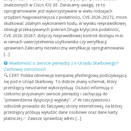
znalezionych w Cisco IOS XE. Zwracamy uwagę, że to
oprogramowanie jest wykorzystywane w wielu rodzajach
urządzeń.Najpoważniejsza z podatności, CVE-2026-20272, może
skutkować zdalnym wykonaniem kodu, w wyniku nieprawidłowej
obsługi przekazywanych poleceń.Druga krytyczna podatność,
CVE-2026-20267, dotyczy nieprawidłowej kontroli dostępu m.in.
w ramach uwierzytelnienia użytkownika czy weryfikacji
uprawnień.Zalecamy niezwłoczną weryfikację oprogramowania
[…]
🏦 Wiadomość o zwrocie pieniędzy z e-Urzędu Skarbowego?
Zachowaj ostrożność!
🔍 CERT Polska obserwuje kampanię phishingową podszywającą
się pod e-Urząd Skarbowy. To dobrze znany schemat, który
przestępcy nieustannie wykorzystują. Oszuści informują o
rzekomo przyznanym zwrocie pieniędzy i zachęcają do
"potwierdzenia dyspozycji wypłaty". 🔗 W rzeczywistości
odnośnik prowadzi do fałszywej strony internetowej, na której
przestępcy próbują wyłudzić dane osobowe oraz dane karty
płatniczej.✅ Zawsze sprawdzaj adres […]