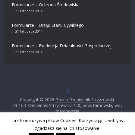
Formularze – Ochrona Środowiska
21 listopada 2014
Formularze – Urząd Stanu Cywilnego
21 listopada 2014
Formularze – Ewidencja Działalności Gospodarczej
21 listopada 2014
Copyright © 2026
Gmina Rzepiennik Strzyżewski
.
33-163 Rzepiennik Strzyżewski 400, pow. tarnowski, woj.
małopolskie
Tel (14) 65-30-501, Fax (14) 65-30-502
Ta strona używa plików Cookies. Korzystając z witryny,
email: rzepiennik@rzepiennik.pl , http://www.rzepiennik.pl/
zgadzasz się na ich stosowanie.
Projekt i wykonanie: Monika Płaczek